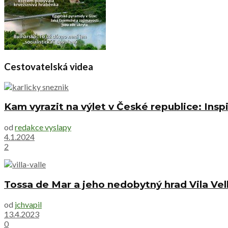
Cestovatelská videa
Kam vyrazit na výlet v České republice: Inspi
od
redakce vyslapy
4.1.2024
2
Tossa de Mar a jeho nedobytný hrad Vila Vel
od
jchvapil
13.4.2023
0