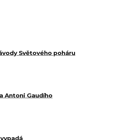
 závody Světového poháru
ra Antoni Gaudího
d vypadá