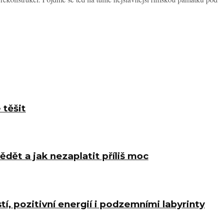
 těšit
ědět a jak nezaplatit příliš moc
í, pozitivní energií i podzemními labyrinty