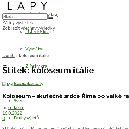
Středočeský kraj
Žádný výsledek
Zobrazit všechny výsledky
Ústecký kraj
Vysočina
Domů
»
koloseum itálie
Zlínský kraj
Štítek:
koloseum itálie
Evropské státy
Koloseum – skutečné srdce Říma po velké r
Svět
od
redakce
16.8.2022
Druhy výletů
0
Málokdo ví, že Koloseum prošlo před čtyřmi lety opravdu důkladnou r