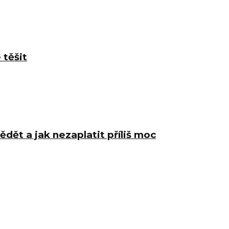
 těšit
ědět a jak nezaplatit příliš moc