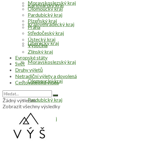
Moravskoslezský kraj
Karlovarský kraj
Olomoucký kraj
Pardubický kraj
Plzeňský kraj
Královéhradecký kraj
Praha
Středočeský kraj
Ústecký kraj
Liberecký kraj
Vysočina
Zlínský kraj
Evropské státy
Moravskoslezský kraj
Svět
Druhy výletů
Netradiční výlety a dovolená
Olomoucký kraj
Cestovatelská videa
Pardubický kraj
Žádný výsledek
Zobrazit všechny výsledky
Plzeňský kraj
Praha