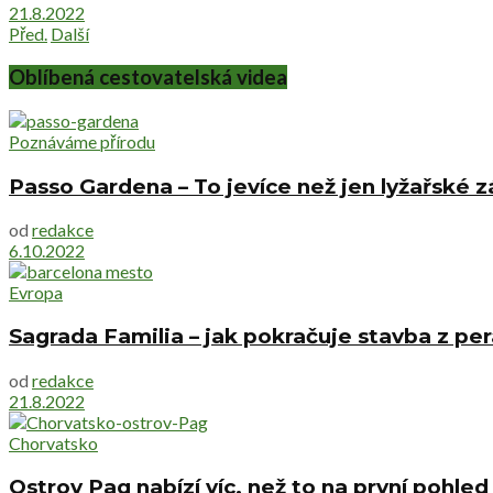
21.8.2022
Před.
Další
Oblíbená cestovatelská videa
Poznáváme přírodu
Passo Gardena – To jevíce než jen lyžařské
od
redakce
6.10.2022
Evropa
Sagrada Familia – jak pokračuje stavba z pe
od
redakce
21.8.2022
Chorvatsko
Ostrov Pag nabízí víc, než to na první pohle