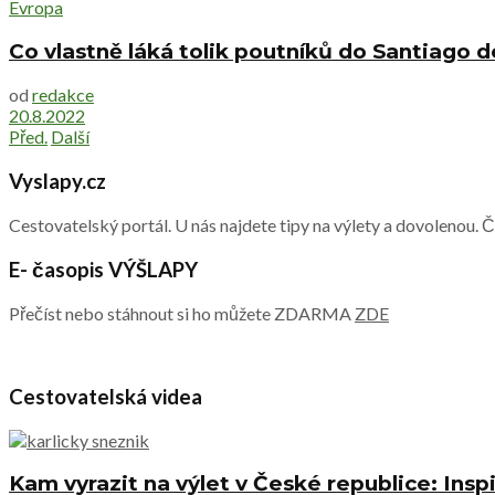
Evropa
Co vlastně láká tolik poutníků do Santiago
od
redakce
20.8.2022
Před.
Další
Vyslapy.cz
Cestovatelský portál. U nás najdete tipy na výlety a dovolenou. 
E- časopis VÝŠLAPY
Přečíst nebo stáhnout si ho můžete ZDARMA
ZDE
Cestovatelská videa
Kam vyrazit na výlet v České republice: Inspi