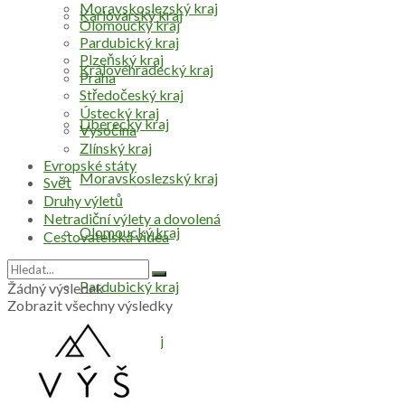
Moravskoslezský kraj
Karlovarský kraj
Olomoucký kraj
Pardubický kraj
Plzeňský kraj
Královéhradecký kraj
Praha
Středočeský kraj
Ústecký kraj
Liberecký kraj
Vysočina
Zlínský kraj
Evropské státy
Moravskoslezský kraj
Svět
Druhy výletů
Netradiční výlety a dovolená
Olomoucký kraj
Cestovatelská videa
Pardubický kraj
Žádný výsledek
Zobrazit všechny výsledky
Plzeňský kraj
Praha