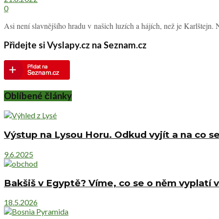
0
Asi není slavnějšího hradu v našich luzích a hájích, než je Karlštejn. 
Přidejte si Vyslapy.cz na Seznam.cz
Oblíbené články
Výstup na Lysou Horu. Odkud vyjít a na co se
9.6.2025
Bakšiš v Egyptě? Víme, co se o něm vyplatí v
18.5.2026