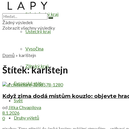
Středočeský kraj
Žádný výsledek
Zobrazit všechny výsledky
Ústecký kraj
Vysočina
Domů
»
karlštejn
Zlínský kraj
Štítek:
karlštejn
Evropské státy
Když zima dodá místům kouzlo: objevte hrady
Svět
od
Jitka Chvapilova
8.1.2026
Druhy výletů
0
pixabay Zima přináší do české krajiny zvláštní atmosféru – sněhový po