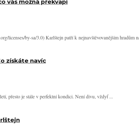
a co vás možná překvapí
rg/licenses/by-sa/3.0) Karlštejn patří k nejnavštěvovanějším hradům na
Co získáte navíc
í, přesto je stále v perfektní kondici. Není divu, vždyť ...
rlštejn