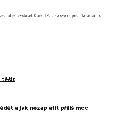
Nechal jej vystavět Karel IV. jako své odpočinkové sídlo, ...
 těšit
ědět a jak nezaplatit příliš moc