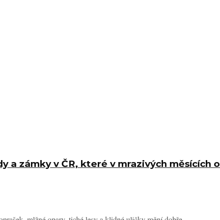
 a zámky v ČR, které v mrazivých měsících ož
prašek, mlžné opary, tiché lesy a klidné uličky mění dobře ...