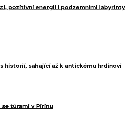
í, pozitivní energií i podzemními labyrinty
istorií, sahající až k antickému hrdinovi
 se túrami v Pirinu