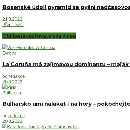
Bosenské údolí pyramid se pyšní nadčasovost
21.8.2022
Před.
Další
Oblíbená cestovatelská videa
Evropa
La Coruňa má zajímavou dominantu – maják s h
od
redakce
20.8.2022
Bulharsko
Bulharsko umí nalákat i na hory – pokochejte
od
redakce
20.8.2022