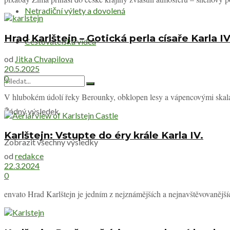
Netradiční výlety a dovolená
Hrad Karlštejn – Gotická perla císaře Karla IV
Cestovatelská videa
od
Jitka Chvapilova
20.5.2025
0
V hlubokém údolí řeky Berounky, obklopen lesy a vápencovými skalam
Žádný výsledek
Karlštejn: Vstupte do éry krále Karla IV.
Zobrazit všechny výsledky
od
redakce
22.3.2024
0
envato Hrad Karlštejn je jedním z nejznámějších a nejnavštěvovanějšíc