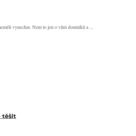
eměli vynechat. Není to jen o vůni doutníků a ...
 těšit