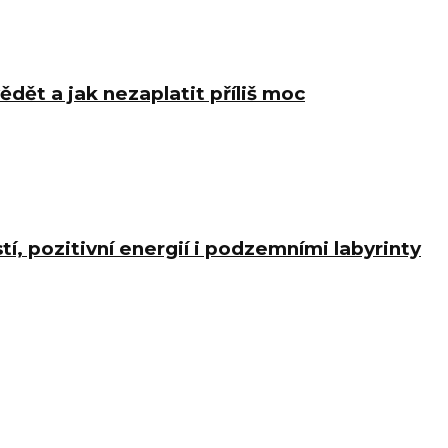
ědět a jak nezaplatit příliš moc
í, pozitivní energií i podzemními labyrinty