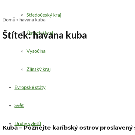
Středočeský kraj
Domů
»
havana kuba
Štítek:
havana kuba
Ústecký kraj
Vysočina
Zlínský kraj
Evropské státy
Svět
Druhy výletů
Kuba – Poznejte karibský ostrov proslavený