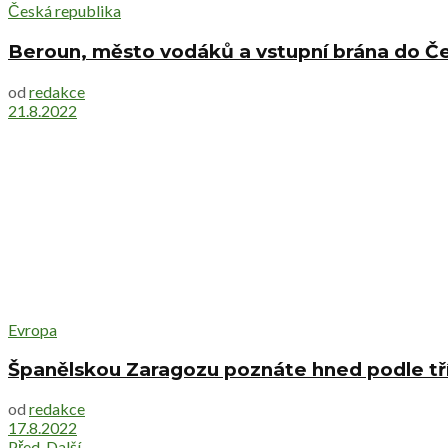
Česká republika
Beroun, město vodáků a vstupní brána do Č
od
redakce
21.8.2022
Evropa
Španělskou Zaragozu poznáte hned podle tř
od
redakce
17.8.2022
Před.
Další