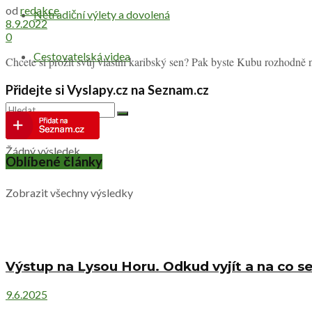
od
redakce
Netradiční výlety a dovolená
8.9.2022
0
Cestovatelská videa
Chcete si prožít svůj vlastní karibský sen? Pak byste Kubu rozhodně n
Přidejte si Vyslapy.cz na Seznam.cz
Žádný výsledek
Oblíbené články
Zobrazit všechny výsledky
Výstup na Lysou Horu. Odkud vyjít a na co se
9.6.2025