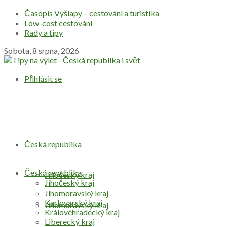
Časopis Výšlapy – cestování a turistika
Low-cost cestování
Rady a tipy
Sobota, 8 srpna, 2026
Přihlásit se
Česká republika
Česká republika
Jihočeský kraj
Jihočeský kraj
Jihomoravský kraj
Karlovarský kraj
Jihomoravský kraj
Královéhradecký kraj
Liberecký kraj