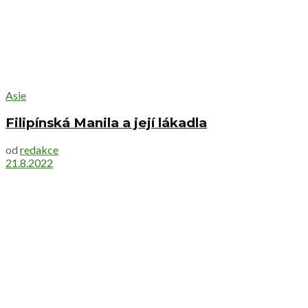
Asie
Filipínská Manila a její lákadla
od
redakce
21.8.2022