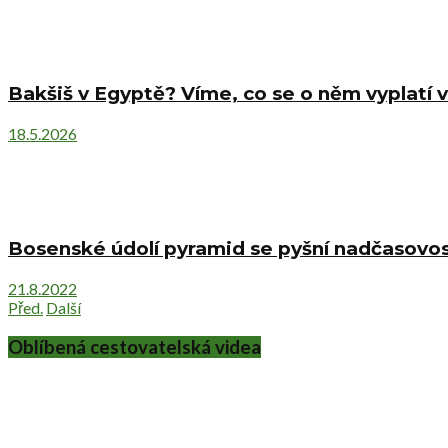
Bakšiš v Egyptě? Víme, co se o něm vyplatí v
18.5.2026
Bosenské údolí pyramid se pyšní nadčasovost
21.8.2022
Před.
Další
Oblíbená cestovatelská videa