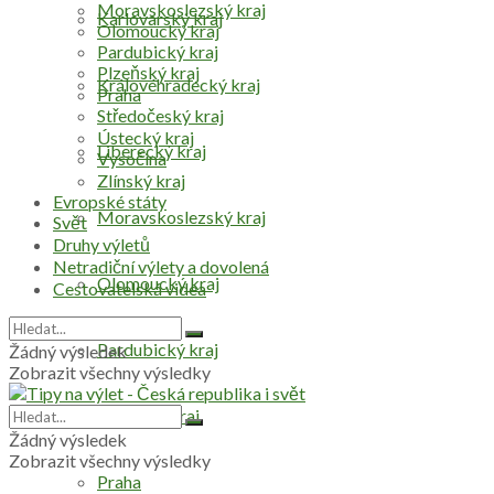
Moravskoslezský kraj
Karlovarský kraj
Olomoucký kraj
Pardubický kraj
Plzeňský kraj
Královéhradecký kraj
Praha
Středočeský kraj
Ústecký kraj
Liberecký kraj
Vysočina
Zlínský kraj
Evropské státy
Moravskoslezský kraj
Svět
Druhy výletů
Netradiční výlety a dovolená
Olomoucký kraj
Cestovatelská videa
Pardubický kraj
Žádný výsledek
Zobrazit všechny výsledky
Plzeňský kraj
Žádný výsledek
Zobrazit všechny výsledky
Praha