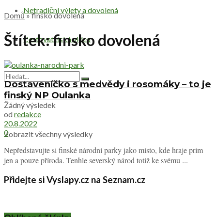
Netradiční výlety a dovolená
Domů
»
finsko dovolená
Štítek:
finsko dovolená
Cestovatelská videa
Dostaveníčko s medvědy i rosomáky – to je
finský NP Oulanka
Žádný výsledek
od
redakce
20.8.2022
0
Zobrazit všechny výsledky
Nepředstavujte si finské národní parky jako místo, kde hraje prim
jen a pouze příroda. Tenhle severský národ totiž ke svému ...
Přidejte si Vyslapy.cz na Seznam.cz