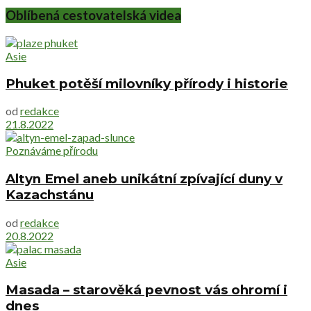
Oblíbená cestovatelská videa
Asie
Phuket potěší milovníky přírody i historie
od
redakce
21.8.2022
Poznáváme přírodu
Altyn Emel aneb unikátní zpívající duny v
Kazachstánu
od
redakce
20.8.2022
Asie
Masada – starověká pevnost vás ohromí i
dnes