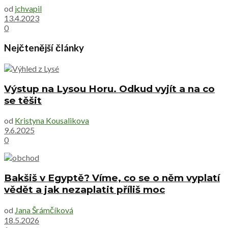
od
jchvapil
13.4.2023
0
Nejčtenější články
Výstup na Lysou Horu. Odkud vyjít a na co
se těšit
od
Kristyna Kousalikova
9.6.2025
0
Bakšiš v Egyptě? Víme, co se o něm vyplatí
vědět a jak nezaplatit příliš moc
od
Jana Šrámčíková
18.5.2026