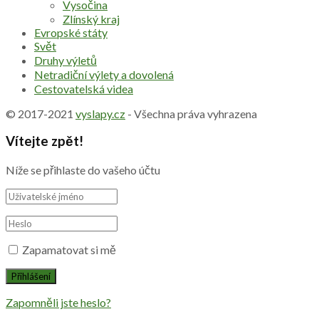
Vysočina
Zlínský kraj
Evropské státy
Svět
Druhy výletů
Netradiční výlety a dovolená
Cestovatelská videa
© 2017-2021
vyslapy.cz
- Všechna práva vyhrazena
Vítejte zpět!
Níže se přihlaste do vašeho účtu
Zapamatovat si mě
Zapomněli jste heslo?