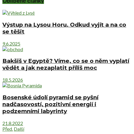
Oblíbené články
Výstup na Lysou Horu. Odkud vyjít a na co
se těšit
9.6.2025
Bakšiš v Egyptě? Víme, co se o něm vyplatí
vědět a jak nezaplatit příliš moc
18.5.2026
Bosenské údolí pyramid se pyšní
nadčasovostí, pozitivní energií i
podzemními labyrinty
21.8.2022
Před.
Další