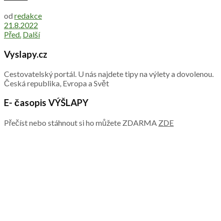
od
redakce
21.8.2022
Před.
Další
Vyslapy.cz
Cestovatelský portál. U nás najdete tipy na výlety a dovolenou.
Česká republika, Evropa a Svět
E- časopis VÝŠLAPY
Přečíst nebo stáhnout si ho můžete ZDARMA
ZDE