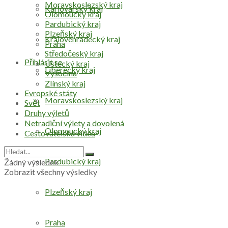
Moravskoslezský kraj
Karlovarský kraj
Olomoucký kraj
Pardubický kraj
Plzeňský kraj
Královéhradecký kraj
Praha
Středočeský kraj
Přihlásit se
Ústecký kraj
Liberecký kraj
Vysočina
Zlínský kraj
Evropské státy
Moravskoslezský kraj
Svět
Druhy výletů
Netradiční výlety a dovolená
Olomoucký kraj
Cestovatelská videa
Pardubický kraj
Žádný výsledek
Zobrazit všechny výsledky
Plzeňský kraj
Praha