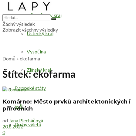
Středočeský kraj
Žádný výsledek
Zobrazit všechny výsledky
Ústecký kraj
Vysočina
Domů
»
ekofarma
Zlínský kraj
Štítek:
ekofarma
Evropské státy
Komárno: Město prvků architektonických i
Svět
přírodních
od
Jana Plecháčová
Druhy výletů
20.8.2022
0