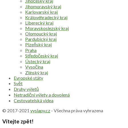
Jihočeský kraj
Jihomoravský kraj
Karlovarský kraj
Královéhradecký kraj
Liberecký kraj
Moravskoslezský kraj
Olomoucký kraj
Pardubický kraj
Plzeňský kraj
Praha
Středočeský kraj
Ústecký kraj
Vysočina
Zlínský kraj
Evropské státy
Svět
Druhy výletů
Netradiční výlety a dovolená
Cestovatelská videa
© 2017-2021
vyslapy.cz
- Všechna práva vyhrazena
Vítejte zpět!