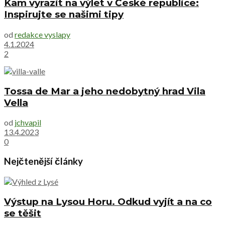
Kam vyrazit na výlet v České republice:
Inspirujte se našimi tipy
od
redakce vyslapy
4.1.2024
2
Tossa de Mar a jeho nedobytný hrad Vila
Vella
od
jchvapil
13.4.2023
0
Nejčtenější články
Výstup na Lysou Horu. Odkud vyjít a na co
se těšit