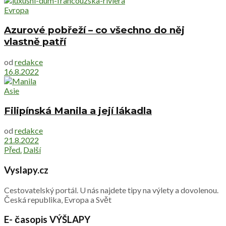
Evropa
Azurové pobřeží – co všechno do něj
vlastně patří
od
redakce
16.8.2022
Asie
Filipínská Manila a její lákadla
od
redakce
21.8.2022
Před.
Další
Vyslapy.cz
Cestovatelský portál. U nás najdete tipy na výlety a dovolenou.
Česká republika, Evropa a Svět
E- časopis VÝŠLAPY