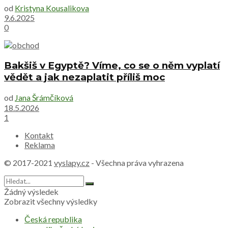
od
Kristyna Kousalikova
9.6.2025
0
Bakšiš v Egyptě? Víme, co se o něm vyplatí
vědět a jak nezaplatit příliš moc
od
Jana Šrámčíková
18.5.2026
1
Kontakt
Reklama
© 2017-2021
vyslapy.cz
- Všechna práva vyhrazena
Žádný výsledek
Zobrazit všechny výsledky
Česká republika