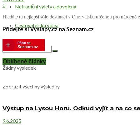
0
Netradiční výlety a dovolená
Hledáte tu nejlepší sólo destinací v Chorvatsku určenou pro náročné 
Cestovatelská videa
Přidejte si Vyslapy.cz na Seznam.cz
Oblíbené články
Žádný výsledek
Zobrazit všechny výsledky
Výstup na Lysou Horu. Odkud vyjít a na co se
9.6.2025