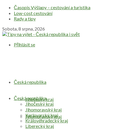
Časopis Výšlapy – cestování a turistika
Low-cost cestování
Rady a tipy
Sobota, 8 srpna, 2026
Přihlásit se
Česká republika
Česká republika
Jihočeský kraj
Jihočeský kraj
Jihomoravský kraj
Karlovarský kraj
Jihomoravský kraj
Královéhradecký kraj
Liberecký kraj