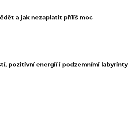
ědět a jak nezaplatit příliš moc
í, pozitivní energií i podzemními labyrinty