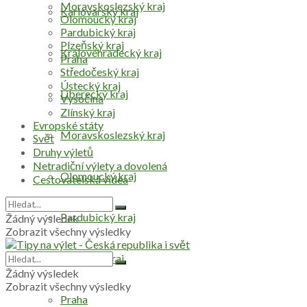
Moravskoslezský kraj
Karlovarský kraj
Olomoucký kraj
Pardubický kraj
Plzeňský kraj
Královéhradecký kraj
Praha
Středočeský kraj
Ústecký kraj
Liberecký kraj
Vysočina
Zlínský kraj
Evropské státy
Moravskoslezský kraj
Svět
Druhy výletů
Netradiční výlety a dovolená
Olomoucký kraj
Cestovatelská videa
Pardubický kraj
Žádný výsledek
Zobrazit všechny výsledky
Plzeňský kraj
Žádný výsledek
Zobrazit všechny výsledky
Praha