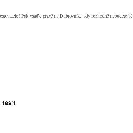
cestovatele? Pak vsaďte právě na Dubrovník, tady rozhodně nebudete bě
 těšit