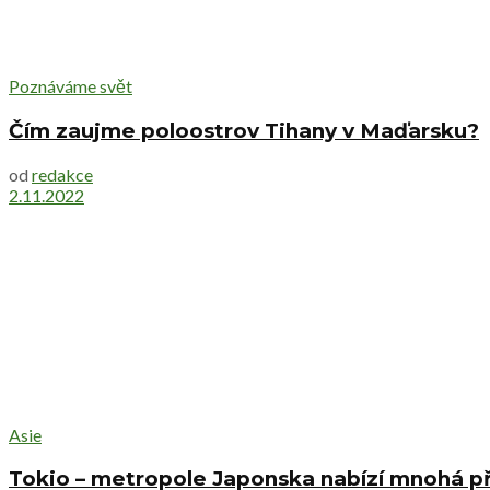
Poznáváme svět
Čím zaujme poloostrov Tihany v Maďarsku?
od
redakce
2.11.2022
Asie
Tokio – metropole Japonska nabízí mnohá p