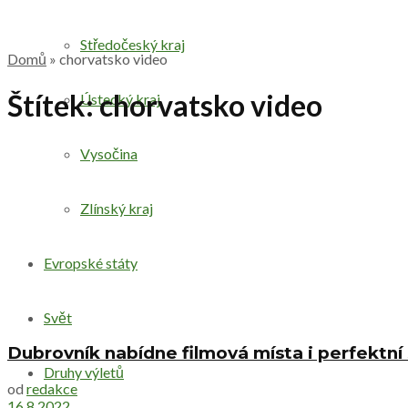
Středočeský kraj
Domů
»
chorvatsko video
Štítek:
chorvatsko video
Ústecký kraj
Vysočina
Zlínský kraj
Evropské státy
Svět
Dubrovník nabídne filmová místa i perfektní 
Druhy výletů
od
redakce
16.8.2022