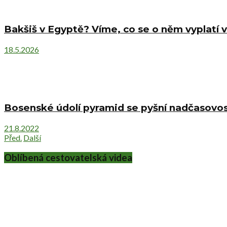
Bakšiš v Egyptě? Víme, co se o něm vyplatí v
18.5.2026
Bosenské údolí pyramid se pyšní nadčasovost
21.8.2022
Před.
Další
Oblíbená cestovatelská videa