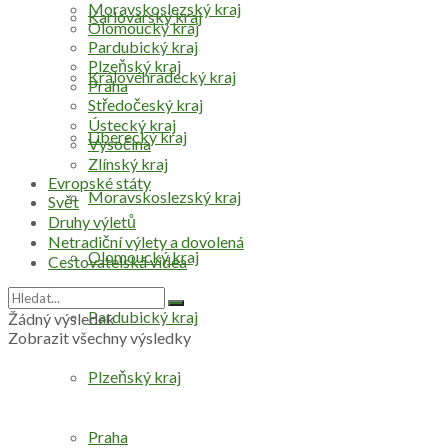
Moravskoslezský kraj
Karlovarský kraj
Olomoucký kraj
Pardubický kraj
Plzeňský kraj
Královéhradecký kraj
Praha
Středočeský kraj
Ústecký kraj
Liberecký kraj
Vysočina
Zlínský kraj
Evropské státy
Moravskoslezský kraj
Svět
Druhy výletů
Netradiční výlety a dovolená
Olomoucký kraj
Cestovatelská videa
Pardubický kraj
Žádný výsledek
Zobrazit všechny výsledky
Plzeňský kraj
Praha