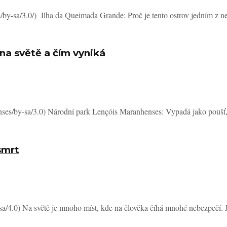
by-sa/3.0/) Ilha da Queimada Grande: Proč je tento ostrov jedním z ne
na světě a čím vyniká
nses/by-sa/3.0) Národní park Lençóis Maranhenses: Vypadá jako poušť, a
smrt
/4.0) Na světě je mnoho míst, kde na člověka číhá mnohé nebezpečí. J