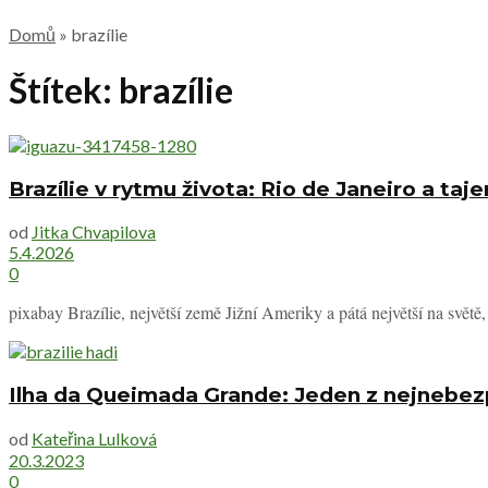
Domů
»
brazílie
Štítek:
brazílie
Brazílie v rytmu života: Rio de Janeiro a t
od
Jitka Chvapilova
5.4.2026
0
pixabay Brazílie, největší země Jižní Ameriky a pátá největší na světě,
Ilha da Queimada Grande: Jeden z nejnebez
od
Kateřina Lulková
20.3.2023
0