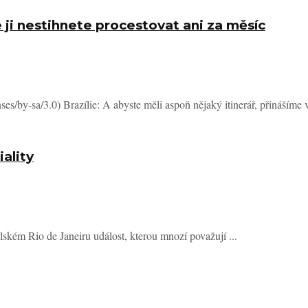
 ji nestihnete procestovat ani za měsíc
s/by-sa/3.0) Brazílie: A abyste měli aspoň nějaký itinerář, přinášíme v
iality
lském Rio de Janeiru událost, kterou mnozí považují ...