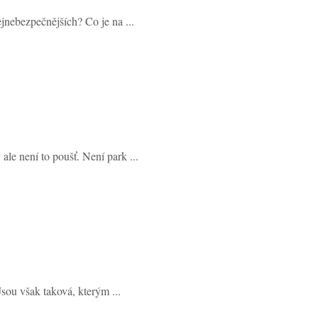
jnebezpečnějších? Co je na ...
le není to poušť. Není park ...
sou však taková, kterým ...