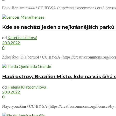
Foto. Benjamint444 / CC BY-SA (http://creativecommons.org/licenses/
Kde se nachází jeden z nejkrásnějších parků 
od
Kateřina Lulková
20.8.2022
0
Zdroj foto: Dia.bertuol / CC BY-SA (https://creativecommons.org/lice
Hadí ostrov, Brazílie: Místo, kde na vás číhá 
od
Helena Kratochvílová
20.8.2022
0
Nayeryouakim / CC BY-SA (https://creativecommons.org/licenses/by-sa