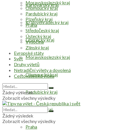
Moravskoslezský kraj
Karlovarský kraj
Olomoucký kraj
Pardubický kraj
Plzeňský kraj
Královéhradecký kraj
Praha
Středočeský kraj
Ústecký kraj
Liberecký kraj
Vysočina
Zlínský kraj
Evropské státy
Moravskoslezský kraj
Svět
Druhy výletů
Netradiční výlety a dovolená
Olomoucký kraj
Cestovatelská videa
Pardubický kraj
Žádný výsledek
Zobrazit všechny výsledky
Plzeňský kraj
Žádný výsledek
Zobrazit všechny výsledky
Praha