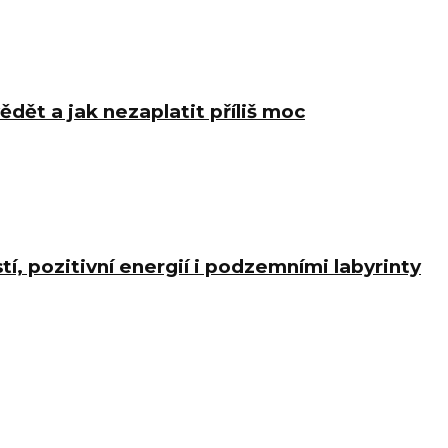
ědět a jak nezaplatit příliš moc
í, pozitivní energií i podzemními labyrinty