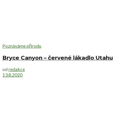
Poznáváme přírodu
Bryce Canyon – červené lákadlo Utahu
od
redakce
13.8.2020