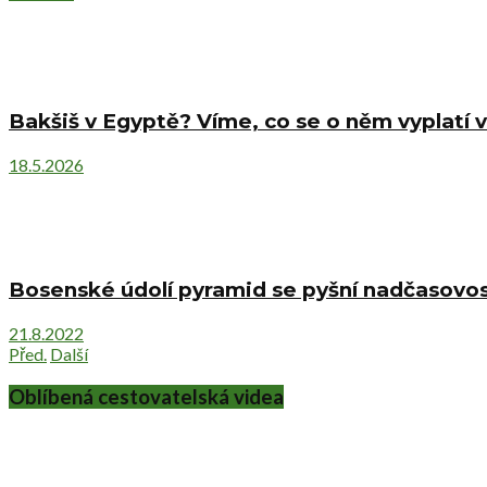
Bakšiš v Egyptě? Víme, co se o něm vyplatí v
18.5.2026
Bosenské údolí pyramid se pyšní nadčasovost
21.8.2022
Před.
Další
Oblíbená cestovatelská videa