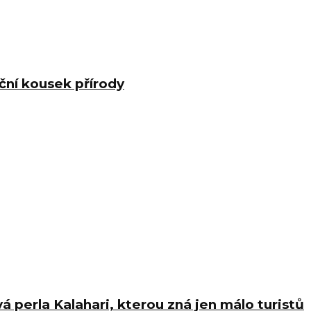
ční kousek přírody
á perla Kalahari, kterou zná jen málo turistů