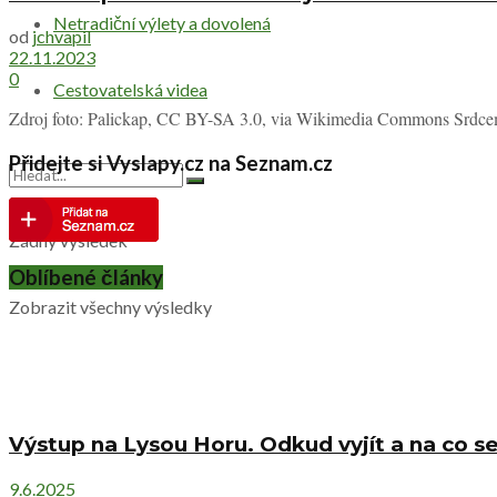
Netradiční výlety a dovolená
od
jchvapil
22.11.2023
0
Cestovatelská videa
Zdroj foto: Palickap, CC BY-SA 3.0, via Wikimedia Commons Srdcem M
Přidejte si Vyslapy.cz na Seznam.cz
Žádný výsledek
Oblíbené články
Zobrazit všechny výsledky
Výstup na Lysou Horu. Odkud vyjít a na co se
9.6.2025