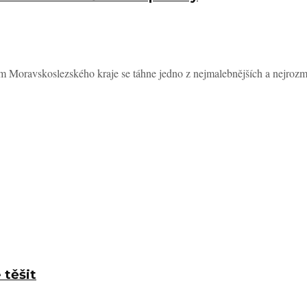
oravskoslezského kraje se táhne jedno z nejmalebnějších a nejrozman
 těšit