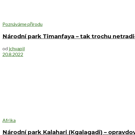
Poznáváme přírodu
Národní park Timanfaya – tak trochu netradi
od
jchvapil
20.8.2022
Afrika
Národní park Kalahari (Kgalagadi) – opravdov