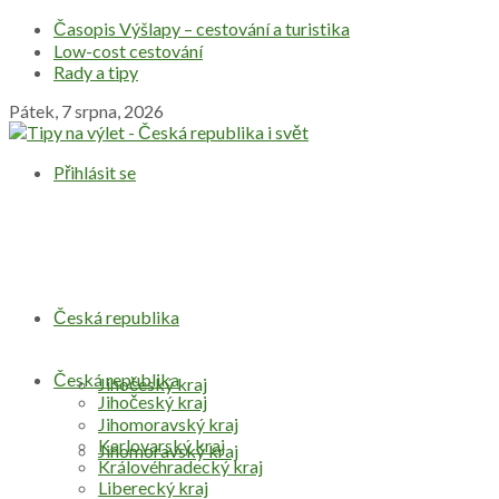
Časopis Výšlapy – cestování a turistika
Low-cost cestování
Rady a tipy
Pátek, 7 srpna, 2026
Přihlásit se
Česká republika
Česká republika
Jihočeský kraj
Jihočeský kraj
Jihomoravský kraj
Karlovarský kraj
Jihomoravský kraj
Královéhradecký kraj
Liberecký kraj