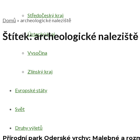
Středočeský kraj
Domů
»
archeologické naleziště
Štítek:
archeologické naleziště
Ústecký kraj
Vysočina
Zlínský kraj
Evropské státy
Svět
Druhy výletů
Přírodní park Oderské vrchy: Malebné a roz