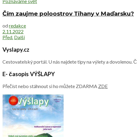
Poznáváme svět
Čím zaujme poloostrov Tihany v Maďarsku?
od
redakce
2.11.2022
Před.
Další
Vyslapy.cz
Cestovatelský portál. U nás najdete tipy na výlety a dovolenou. 
E- časopis VÝŠLAPY
Přečíst nebo stáhnout si ho můžete ZDARMA
ZDE