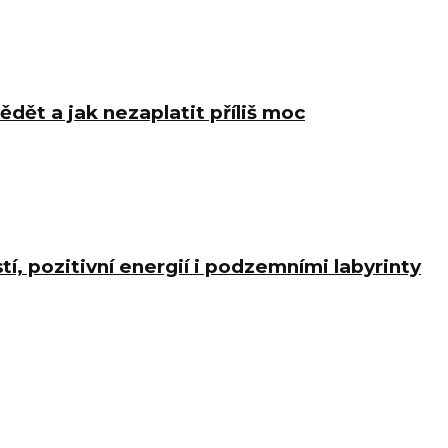
ědět a jak nezaplatit příliš moc
í, pozitivní energií i podzemními labyrinty