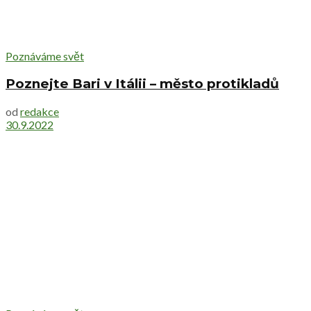
Poznáváme svět
Poznejte Bari v Itálii – město protikladů
od
redakce
30.9.2022