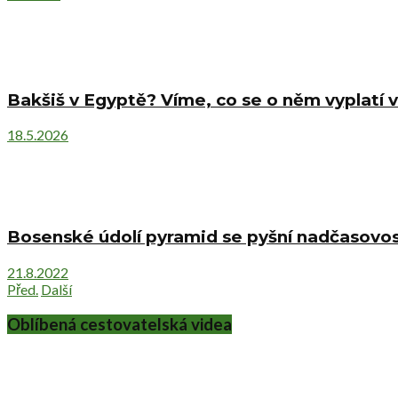
Bakšiš v Egyptě? Víme, co se o něm vyplatí v
18.5.2026
Bosenské údolí pyramid se pyšní nadčasovost
21.8.2022
Před.
Další
Oblíbená cestovatelská videa