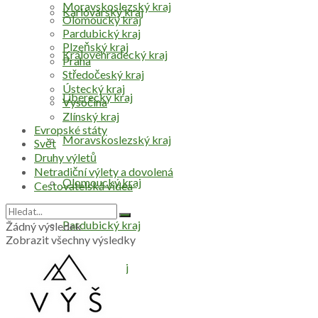
Moravskoslezský kraj
Karlovarský kraj
Olomoucký kraj
Pardubický kraj
Plzeňský kraj
Královéhradecký kraj
Praha
Středočeský kraj
Ústecký kraj
Liberecký kraj
Vysočina
Zlínský kraj
Evropské státy
Moravskoslezský kraj
Svět
Druhy výletů
Netradiční výlety a dovolená
Olomoucký kraj
Cestovatelská videa
Pardubický kraj
Žádný výsledek
Zobrazit všechny výsledky
Plzeňský kraj
Praha