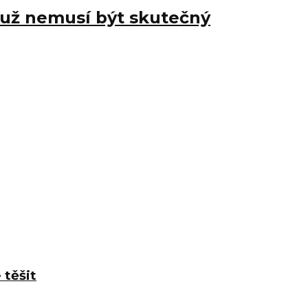
y už nemusí být skutečný
 těšit