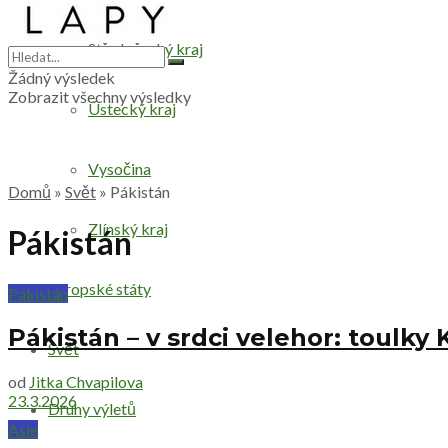
Středočeský kraj
Žádný výsledek
Zobrazit všechny výsledky
Ústecký kraj
Vysočina
Domů
»
Svět
»
Pákistán
Zlínský kraj
Pákistán
Evropské státy
Pákistán
Pákistán – v srdci velehor: toulk
Svět
od
Jitka Chvapilova
23.3.2026
Druhy výletů
Asie