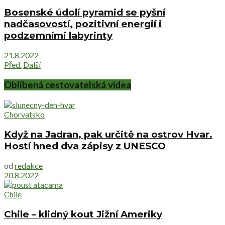
Bosenské údolí pyramid se pyšní
nadčasovostí, pozitivní energií i
podzemními labyrinty
21.8.2022
Před.
Další
Oblíbená cestovatelská videa
Chorvatsko
Když na Jadran, pak určitě na ostrov Hvar.
Hostí hned dva zápisy z UNESCO
od
redakce
20.8.2022
Chile
Chile – klidný kout Jižní Ameriky