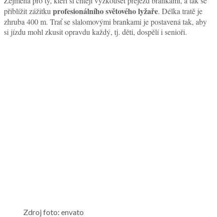
Zejména pro ty, kteří si chtějí vyzkoušet přejezd brankami, a tak se
profesionálního světového lyžaře
přiblížit zážitku
. Délka tratě je
zhruba 400 m. Trať se slalomovými brankami je postavená tak, aby
si jízdu mohl zkusit opravdu každý, tj. děti, dospělí i senioři.
Zdroj foto: envato