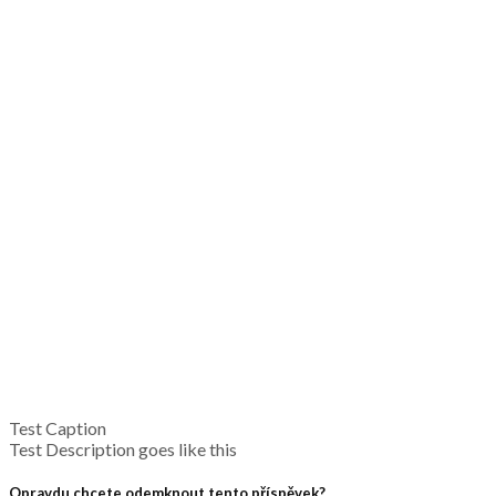
Test Caption
Test Description goes like this
Opravdu chcete odemknout tento příspěvek?