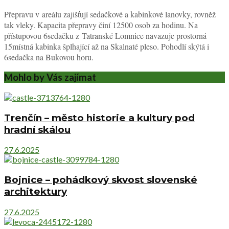
Přepravu v areálu zajišťují sedačkové a kabinkové lanovky, rovněž
tak vleky. Kapacita přepravy činí 12500 osob za hodinu. Na
přístupovou 6sedačku z Tatranské Lomnice navazuje prostorná
15místná kabinka šplhající až na Skalnaté pleso. Pohodlí skýtá i
6sedačka na Bukovou horu.
Mohlo by Vás zajímat
Trenčín – město historie a kultury pod
hradní skálou
27.6.2025
Bojnice – pohádkový skvost slovenské
architektury
27.6.2025