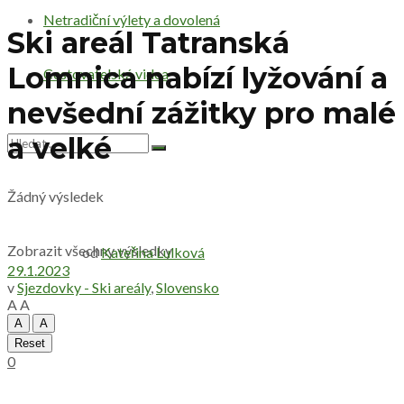
Netradiční výlety a dovolená
Ski areál Tatranská
Lomnica nabízí lyžování a
Cestovatelská videa
nevšední zážitky pro malé
a velké
Žádný výsledek
Zobrazit všechny výsledky
od
Kateřina Lulková
29.1.2023
v
Sjezdovky - Ski areály
,
Slovensko
A
A
A
A
Reset
0