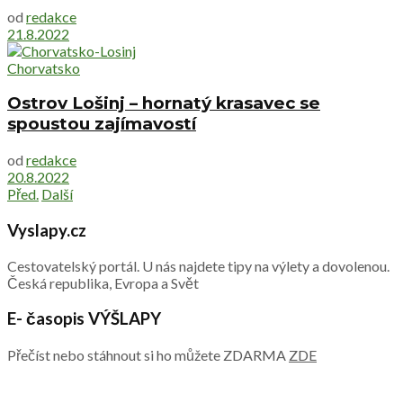
od
redakce
21.8.2022
Chorvatsko
Ostrov Lošinj – hornatý krasavec se
spoustou zajímavostí
od
redakce
20.8.2022
Před.
Další
Vyslapy.cz
Cestovatelský portál. U nás najdete tipy na výlety a dovolenou.
Česká republika, Evropa a Svět
E- časopis VÝŠLAPY
Přečíst nebo stáhnout si ho můžete ZDARMA
ZDE