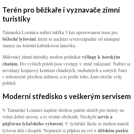
Terén pro běžkaře i vyznavače zimní
turistiky
Tatranská Lomnica nabízí takřka 3 km upravovanou trasu pro
běžecké lyžování
, která se nachází severozápadně od nástupní
stanice na 4místní kabinkovou lanovku.
výšlapy k horským
Milovníci zimní turistiky mohou podnikat
chatám
. Do vyšších poloh jsou výstupy v zimě zakázané. Nabízí se
nevídaný krajinový kontrast chladných, mohutných a ostrých Tater
s nekonečně plochou nížinou, a to podle toho, kam otočíte svůj
pohled.
Moderní středisko s veškerým servisem
V Tatranské Lomnici najdete širokou paletu služeb pro turisty na
servis a
velmi dobré úrovni, a to včetně obchodů. Nechybí
půjčovna lyžařského vybavení
. V lyžařské škole se mohou naučit
v dětském parku
lyžovat děti i dospělí. Nejmenší si přijdou na své
.