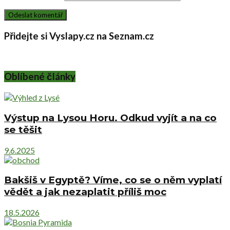
Přidejte si Vyslapy.cz na Seznam.cz
Oblíbené články
Výstup na Lysou Horu. Odkud vyjít a na co
se těšit
9.6.2025
Bakšiš v Egyptě? Víme, co se o něm vyplatí
vědět a jak nezaplatit příliš moc
18.5.2026