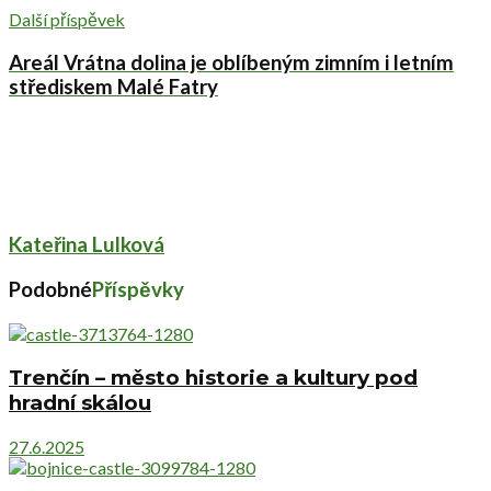
Další příspěvek
Areál Vrátna dolina je oblíbeným zimním i letním
střediskem Malé Fatry
Kateřina Lulková
Podobné
Příspěvky
Trenčín – město historie a kultury pod
hradní skálou
27.6.2025