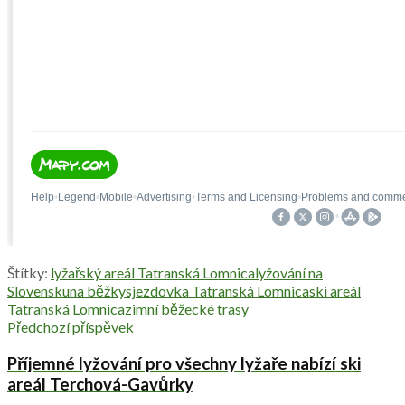
Štítky:
lyžařský areál Tatranská Lomnica
lyžování na
Slovensku
na běžky
sjezdovka Tatranská Lomnica
ski areál
Tatranská Lomnica
zimní běžecké trasy
Předchozí příspěvek
Příjemné lyžování pro všechny lyžaře nabízí ski
areál Terchová-Gavůrky