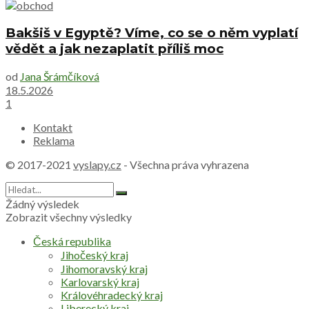
Bakšiš v Egyptě? Víme, co se o něm vyplatí
vědět a jak nezaplatit příliš moc
od
Jana Šrámčíková
18.5.2026
1
Kontakt
Reklama
© 2017-2021
vyslapy.cz
- Všechna práva vyhrazena
Žádný výsledek
Zobrazit všechny výsledky
Česká republika
Jihočeský kraj
Jihomoravský kraj
Karlovarský kraj
Královéhradecký kraj
Liberecký kraj