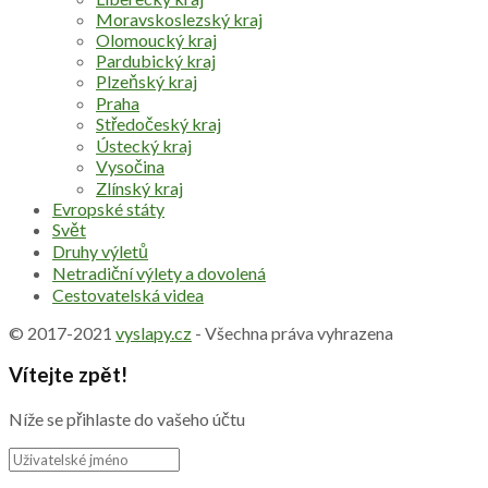
Moravskoslezský kraj
Olomoucký kraj
Pardubický kraj
Plzeňský kraj
Praha
Středočeský kraj
Ústecký kraj
Vysočina
Zlínský kraj
Evropské státy
Svět
Druhy výletů
Netradiční výlety a dovolená
Cestovatelská videa
© 2017-2021
vyslapy.cz
- Všechna práva vyhrazena
Vítejte zpět!
Níže se přihlaste do vašeho účtu