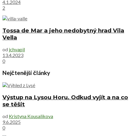
4.1.2024
2
Tossa de Mar a jeho nedobytný hrad Vila
Vella
od
jchvapil
13.4.2023
0
Nejčtenější články
Výstup na Lysou Horu. Odkud vyjít a na co
se těšit
od
Kristyna Kousalikova
9.6.2025
0