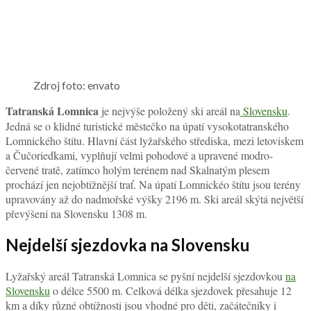
Zdroj foto: envato
Tatranská Lomnica
je nejvýše položený ski areál na
Slovensku
.
Jedná se o klidné turistické městečko na úpatí vysokotatranského
Lomnického štítu. Hlavní část lyžařského střediska, mezi letoviskem
a Čučoriedkami, vyplňují velmi pohodové a upravené modro-
červené tratě, zatímco holým terénem nad Skalnatým plesem
prochází jen nejobtížnější trať. Na úpatí Lomnickéo štítu jsou terény
upravovány až do nadmořské výšky 2196 m. Ski areál skýtá největší
převýšení na Slovensku 1308 m.
Nejdelší sjezdovka na Slovensku
Lyžařský areál Tatranská Lomnica se pyšní nejdelší sjezdovkou
na
Slovensku
o délce 5500 m. Celková délka sjezdovek přesahuje 12
km a díky různé obtížnosti jsou vhodné pro děti, začátečníky i