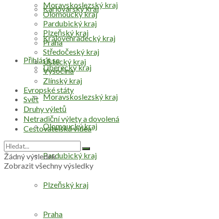
Moravskoslezský kraj
Karlovarský kraj
Olomoucký kraj
Pardubický kraj
Plzeňský kraj
Královéhradecký kraj
Praha
Středočeský kraj
Přihlásit se
Ústecký kraj
Liberecký kraj
Vysočina
Zlínský kraj
Evropské státy
Moravskoslezský kraj
Svět
Druhy výletů
Netradiční výlety a dovolená
Olomoucký kraj
Cestovatelská videa
Pardubický kraj
Žádný výsledek
Zobrazit všechny výsledky
Plzeňský kraj
Praha