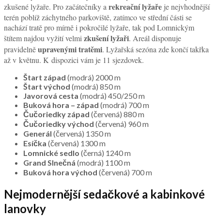
rekreační lyžaře
zkušené lyžaře. Pro začátečníky a
je nejvhodnější
terén poblíž záchytného parkoviště, zatímco ve střední části se
nachází tratě pro mírně i pokročilé lyžaře, tak pod Lomnickým
zkušení lyžaři
štítem najdou vyžití velmi
. Areál disponuje
upravenými tratěmi
pravidelně
. Lyžařská sezóna zde končí takřka
až v květnu. K dispozici vám je 11 sjezdovek.
Štart západ
(modrá) 2000 m
Štart východ
(modrá) 850 m
Javorová cesta
(modrá) 450/250 m
Buková hora – západ
(modrá) 700 m
Čučoriedky západ
(červená) 880 m
Čučoriedky východ
(červená) 960 m
Generál
(červená) 1350 m
Esíčka
(červená) 1300 m
Lomnické sedlo
(černá) 1240 m
Grand Slnečná
(modrá) 1100 m
Buková hora východ
(červená) 700 m
Nejmodernější sedačkové a kabinkové
lanovky