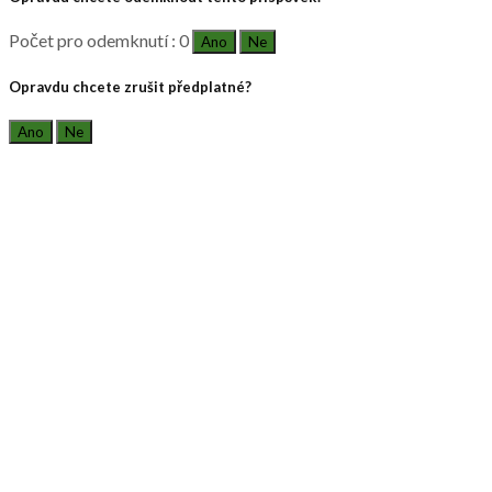
Počet pro odemknutí : 0
Ano
Ne
Opravdu chcete zrušit předplatné?
Ano
Ne