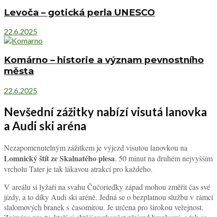
Levoča – gotická perla UNESCO
22.6.2025
Komárno – historie a význam pevnostního
města
22.6.2025
Nevšední zážitky nabízí visutá lanovka
a Audi ski aréna
Nezapomenutelným zážitkem je výjezd visutou lanovkou na
Lomnický štít ze Skalnatého plesa
. 50 minut na druhém nejvyšším
vrcholu Tater je tak lákavou atrakcí pro každého.
V areálu si lyžaři na svahu Čučoriedky západ mohou změřit čas své
jízdy, a to díky Audi ski aréně. Jedná se o bezplatnou službu v rámci
slalomových branek s časomírou. Je určena pro širokou veřejnost.