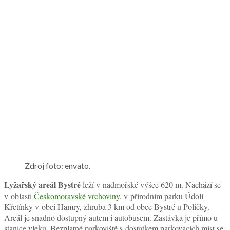
Zdroj foto: envato.
Lyžařský areál Bystré
leží v nadmořské výšce 620 m. Nachází se
v oblasti
Českomoravské vrchoviny
, v přírodním parku Údolí
Křetínky v obci Hamry, zhruba 3 km od obce Bystré u Poličky.
Areál je snadno dostupný autem i autobusem. Zastávka je přímo u
stanice vleku. Bezplatné parkoviště s dostatkem parkovacích míst se