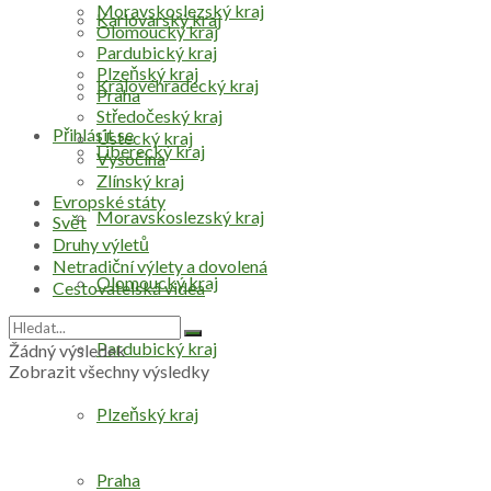
Moravskoslezský kraj
Karlovarský kraj
Olomoucký kraj
Pardubický kraj
Plzeňský kraj
Královéhradecký kraj
Praha
Středočeský kraj
Přihlásit se
Ústecký kraj
Liberecký kraj
Vysočina
Zlínský kraj
Evropské státy
Moravskoslezský kraj
Svět
Druhy výletů
Netradiční výlety a dovolená
Olomoucký kraj
Cestovatelská videa
Pardubický kraj
Žádný výsledek
Zobrazit všechny výsledky
Plzeňský kraj
Praha