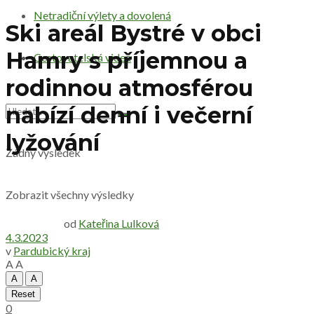
Netradiční výlety a dovolená
Ski areál Bystré v obci
Hamry s příjemnou a
Cestovatelská videa
rodinnou atmosférou
nabízí denní i večerní
lyžování
Žádný výsledek
Zobrazit všechny výsledky
od
Kateřina Lulková
4.3.2023
v
Pardubický kraj
A
A
A
A
Reset
0