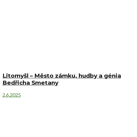
Litomyšl – Město zámku, hudby a génia
Bedřicha Smetany
2.6.2025