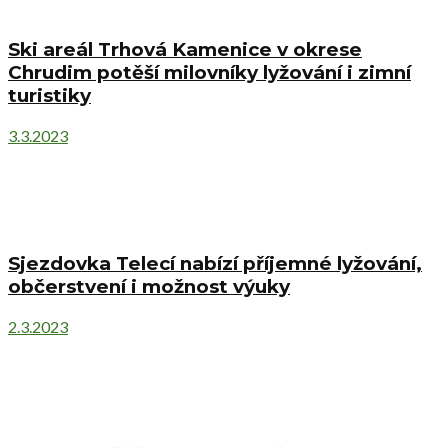
Ski areál Trhová Kamenice v okrese
Chrudim potěší milovníky lyžování i zimní
turistiky
3.3.2023
Sjezdovka Telecí nabízí příjemné lyžování,
občerstvení i možnost výuky
2.3.2023