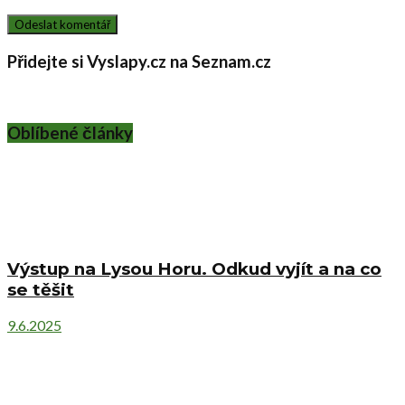
Přidejte si Vyslapy.cz na Seznam.cz
Oblíbené články
Výstup na Lysou Horu. Odkud vyjít a na co
se těšit
9.6.2025