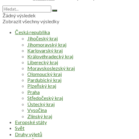
Žádný výsledek
Zobrazit všechny výsledky
Česká republika
Jihočeský kraj
Jihomoravský kraj
Karlovarský kraj
Královéhradecký kraj
Liberecký kraj
Moravskoslezský kraj
Olomoucký kraj
Pardubický kraj
Plzeňský kraj
Praha
Středočeský kraj
Ústecký kraj
Vysočina
Zlínský kraj
Evropské státy
Svět
Druhy výletů