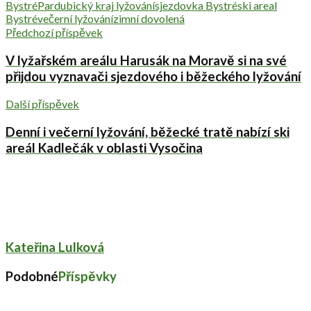
Bystré
Pardubický kraj lyžování
sjezdovka Bystré
ski areal
Bystré
večerní lyžování
zimní dovolená
Předchozí příspěvek
V lyžařském areálu Harusák na Moravě si na své
přijdou vyznavači sjezdového i běžeckého lyžování
Další příspěvek
Denní i večerní lyžování, běžecké tratě nabízí ski
areál Kadlečák v oblasti Vysočina
Kateřina Lulková
Podobné
Příspěvky