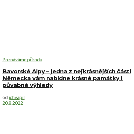
Poznáváme přírodu
Bavorské Alpy – jedna z nejkrásnějších částí
Německa vám nabídne krásné památky i
půvabné výhledy
od
jchvapil
20.8.2022