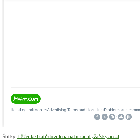
Štítky:
běžecké tratě
dovolená na horách
Lyžařský areál