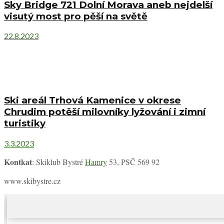
Sky Bridge 721 Dolní Morava aneb nejdelší
visutý most pro pěší na světě
22.8.2023
Ski areál Trhová Kamenice v okrese
Chrudim potěší milovníky lyžování i zimní
turistiky
3.3.2023
Kontkat
: Skiklub Bystré
Hamry
53, PSČ 569 92
www.skibystre.cz