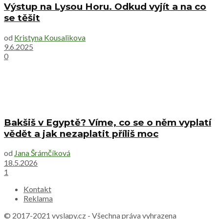
Výstup na Lysou Horu. Odkud vyjít a na co
se těšit
od
Kristyna Kousalikova
9.6.2025
0
Bakšiš v Egyptě? Víme, co se o něm vyplatí
vědět a jak nezaplatit příliš moc
od
Jana Šrámčíková
18.5.2026
1
Kontakt
Reklama
© 2017-2021
vyslapy.cz
- Všechna práva vyhrazena