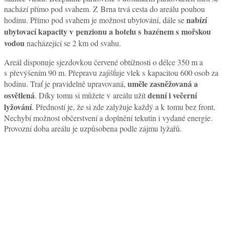
nachází přímo pod svahem. Z Brna trvá cesta do areálu pouhou
nabízí
hodinu. Přímo pod svahem je možnost ubytování, dále se
ubytovací kapacity v penzionu a hotelu s bazénem s mořskou
vodou
nacházející se 2 km od svahu.
Areál disponuje sjezdovkou červené obtížnosti o délce 350 m a
s převýšením 90 m. Přepravu zajišťuje vlek s kapacitou 600 osob za
uměle zasněžovaná a
hodinu. Trať je pravidelně upravovaná,
osvětlená
denní i večerní
. Díky tomu si můžete v areálu užít
lyžování
. Předností je, že si zde zalyžuje každý a k tomu bez front.
Nechybí možnost občerstvení a doplnění tekutin i vydané energie.
Provozní doba areálu je uzpůsobena podle zájmu lyžařů.