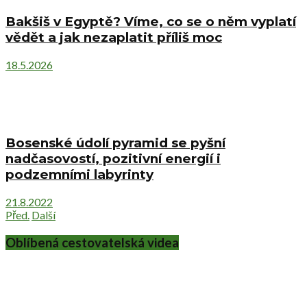
Bakšiš v Egyptě? Víme, co se o něm vyplatí
vědět a jak nezaplatit příliš moc
18.5.2026
Bosenské údolí pyramid se pyšní
nadčasovostí, pozitivní energií i
podzemními labyrinty
21.8.2022
Před.
Další
Oblíbená cestovatelská videa