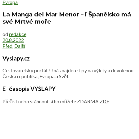
Evropa
La Manga del Mar Menor – i Španělsko má
své Mrtvé moře
od
redakce
20.8.2022
Před.
Další
Vyslapy.cz
Cestovatelský portál. U nás najdete tipy na výlety a dovolenou.
Česká republika, Evropa a Svět
E- časopis VÝŠLAPY
Přečíst nebo stáhnout si ho můžete ZDARMA
ZDE