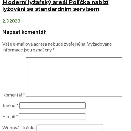
Moderní lyžařský areál Polička nabízí
lyžování se standardním servisem
2.3.2023
Napsat komentář
Vaše e-mailová adresa nebude zveřejněna.
Vyžadované
informace jsou označeny
*
Komentář
*
Jméno
*
E-mail
*
Webová stránka