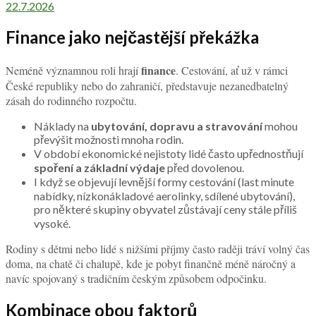
22.7.2026
Finance jako nejčastější překážka
finance
Neméně významnou roli hrají
. Cestování, ať už v rámci
České republiky nebo do zahraničí, představuje nezanedbatelný
zásah do rodinného rozpočtu.
Náklady na
ubytování, dopravu a stravování
mohou
převýšit možnosti mnoha rodin.
V období ekonomické nejistoty lidé často upřednostňují
spoření a základní výdaje
před dovolenou.
I když se objevují levnější formy cestování (last minute
nabídky, nízkonákladové aerolinky, sdílené ubytování),
pro některé skupiny obyvatel zůstávají ceny stále příliš
vysoké.
Rodiny s dětmi nebo lidé s nižšími příjmy často raději tráví volný čas
doma, na chatě či chalupě, kde je pobyt finančně méně náročný a
navíc spojovaný s tradičním českým způsobem odpočinku.
Kombinace obou faktorů