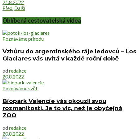
21.8.2022
Před.
Další
Oblíbená cestovatelská videa
Poznáváme přírodu
Vzhůru do argentinského ráje ledovců – Los
Glaciares vás uvítá v každé roční době
od
redakce
20.8.2022
Poznáváme svět
Biopark Valencie vás okouzlí svou
rozmanitostí. Je to víc, než je obyčejná
ZOO
od
redakce
20.8.2022