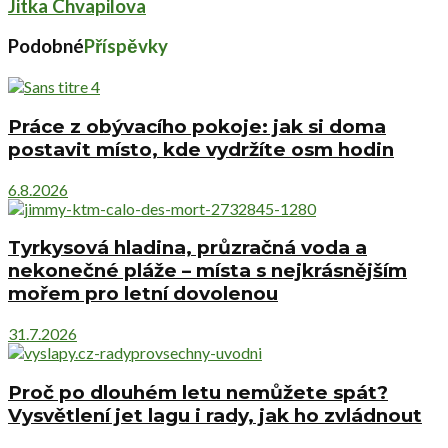
Jitka Chvapilova
Podobné
Příspěvky
Práce z obývacího pokoje: jak si doma
postavit místo, kde vydržíte osm hodin
6.8.2026
Tyrkysová hladina, průzračná voda a
nekonečné pláže – místa s nejkrásnějším
mořem pro letní dovolenou
31.7.2026
Proč po dlouhém letu nemůžete spát?
Vysvětlení jet lagu i rady, jak ho zvládnout