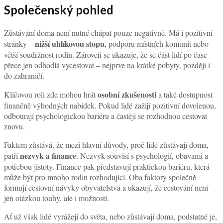
Společenský pohled
Zůstávání doma není nutné chápat pouze negativně. Má i pozitivní
nižší uhlíkovou stopu
stránky –
, podporu místních komunit nebo
větší soudržnost rodin. Zároveň se ukazuje, že se část lidí po čase
přece jen odhodlá vycestovat – nejprve na krátké pobyty, později i
do zahraničí.
osobní zkušenosti
Klíčovou roli zde mohou hrát
a také dostupnost
finančně výhodných nabídek. Pokud lidé zažijí pozitivní dovolenou,
odbourají psychologickou bariéru a častěji se rozhodnou cestovat
znovu.
Faktem zůstává, že mezi hlavní důvody, proč lidé zůstávají doma,
nezvyk a finance
patří
. Nezvyk souvisí s psychologií, obavami a
potřebou jistoty. Finance pak představují praktickou bariéru, která
může být pro mnoho rodin rozhodující. Oba faktory společně
formují cestovní návyky obyvatelstva a ukazují, že cestování není
jen otázkou touhy, ale i možností.
Ať už však lidé vyrážejí do světa, nebo zůstávají doma, podstatné je,