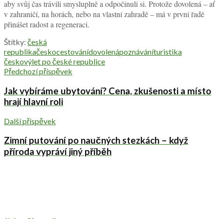
aby svůj čas trávili smysluplně a odpočinuli si. Protože dovolená – ať
v zahraničí, na horách, nebo na vlastní zahradě – má v první řadě
přinášet radost a regeneraci.
Štítky:
česká
republika
česko
cestování
dovolená
poznávání
turistika
česko
výlet po české republice
Předchozí příspěvek
Jak vybíráme ubytování? Cena, zkušenosti a místo
hrají hlavní roli
Další příspěvek
Zimní putování po naučných stezkách – když
příroda vypráví jiný příběh