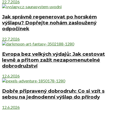
22.7.2026
Jak správně regenerovat po horském
výšlapu? Dopřejte nohám zasloužený
odpočinek
22.7.2026
Evropa bez velkých výdajů: Jak cestovat
levně a přitom zažít nezapomenutelné
dobrodružství
12.6.2026
Dobře připravený dobrodruh: Co si vzít s
sebou na jednodenní výšlap do přírody
12.6.2026