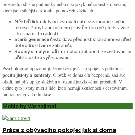
prostředí, odlišné podmínky nebo cizí jazyk může vést k obavám,
které jsou silnější než touha po nových zážitcích.
Někteří lidé nikdy necestovali dál než za hranice svého
okresu. Pobyt v neznámém prostředí pro ně představuje
stres namísto radosti.
Starší generace
často dává přednost klidu domova před
dobrodružstvím v zahraničí.
Rodiny s malými dětmi
mohou mít pocit, že cestování je
příliš složité a vyčerpávající.
Psychologové upozorňují, že nezvyk je často spojen s potřebou
pocitu jistoty a kontroly
. Člověk se doma cítí bezpečně, zná své
okolí, má přístup ke službám a rozumí jazykovému prostředí. V
cizině tyto jistoty mizí a lidé, kteří nemají zkušenosti s cestováním,
mohou reagovat odmítavě.
Mohlo by Vás zajímat
Práce z obývacího pokoje: jak si doma