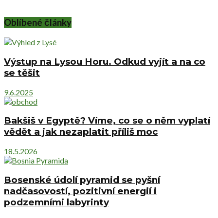
Oblíbené články
Výstup na Lysou Horu. Odkud vyjít a na co
se těšit
9.6.2025
Bakšiš v Egyptě? Víme, co se o něm vyplatí
vědět a jak nezaplatit příliš moc
18.5.2026
Bosenské údolí pyramid se pyšní
nadčasovostí, pozitivní energií i
podzemními labyrinty