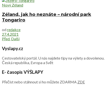
Nový Zéland
Zéland, jak ho neznáte – národní park
Tongariro
od
redakce
27.4.2021
Před.
Další
Vyslapy.cz
Cestovatelský portál. U nás najdete tipy na výlety a dovolenou.
Česká republika, Evropa a Svět
E- časopis VÝŠLAPY
Přečíst nebo stáhnout si ho můžete ZDARMA
ZDE