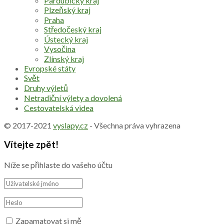
Pardubický kraj
Plzeňský kraj
Praha
Středočeský kraj
Ústecký kraj
Vysočina
Zlínský kraj
Evropské státy
Svět
Druhy výletů
Netradiční výlety a dovolená
Cestovatelská videa
© 2017-2021
vyslapy.cz
- Všechna práva vyhrazena
Vítejte zpět!
Níže se přihlaste do vašeho účtu
Zapamatovat si mě