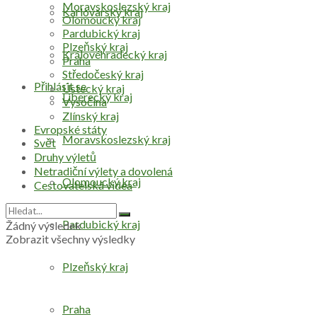
Moravskoslezský kraj
Karlovarský kraj
Olomoucký kraj
Pardubický kraj
Plzeňský kraj
Královéhradecký kraj
Praha
Středočeský kraj
Přihlásit se
Ústecký kraj
Liberecký kraj
Vysočina
Zlínský kraj
Evropské státy
Moravskoslezský kraj
Svět
Druhy výletů
Netradiční výlety a dovolená
Olomoucký kraj
Cestovatelská videa
Pardubický kraj
Žádný výsledek
Zobrazit všechny výsledky
Plzeňský kraj
Praha