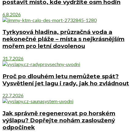
postavit místo, kde vydržíte osm hodin
6.8.2026
Tyrkysová hladina, průzračná voda a
nekonečné pláže – místa s nejkrásnějším
mořem pro letní dovolenou
31.7.2026
Proč po dlouhém letu nemůžete spát?
Vysvětlení jet lagu i rady, jak ho zvládnout
22.7.2026
Jak správně regenerovat po horském
výšlapu? Dopřejte nohám zasloužený
odpočinek