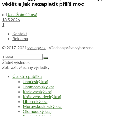
vědět a jak nezaplatit příliš moc
od
Jana Šrámčíková
18.5.2026
1
Kontakt
Reklama
© 2017-2021
vyslapy.cz
- Všechna práva vyhrazena
Žádný výsledek
Zobrazit všechny výsledky
Česká republika
Jihočeský kraj
Jihomoravský kraj
Karlovarský kraj
Královéhradecký kraj
Liberecký kraj
Moravskoslezský kraj
Olomoucký kraj