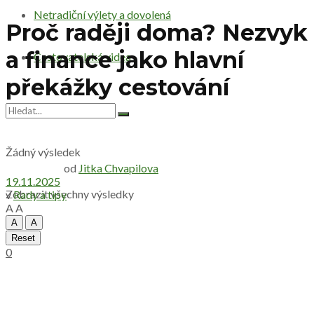
Netradiční výlety a dovolená
Proč raději doma? Nezvyk
a finance jako hlavní
Cestovatelská videa
překážky cestování
Žádný výsledek
od
Jitka Chvapilova
19.11.2025
Zobrazit všechny výsledky
v
Rady a tipy
A
A
A
A
Reset
0