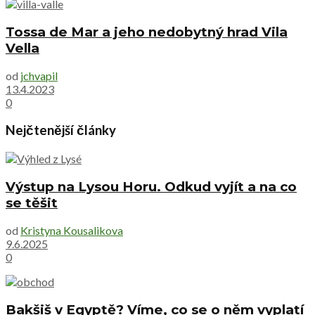
Tossa de Mar a jeho nedobytný hrad Vila
Vella
od
jchvapil
13.4.2023
0
Nejčtenější články
Výstup na Lysou Horu. Odkud vyjít a na co
se těšit
od
Kristyna Kousalikova
9.6.2025
0
Bakšiš v Egyptě? Víme, co se o něm vyplatí