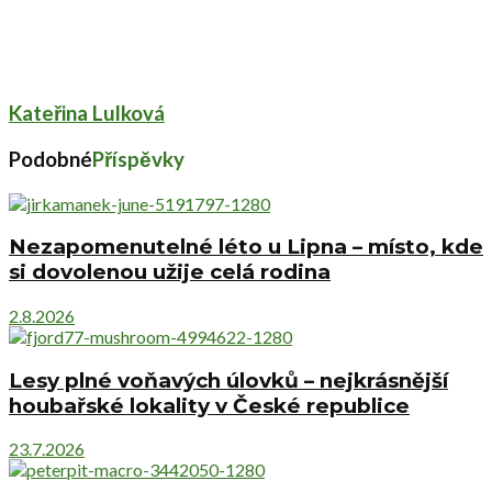
Kateřina Lulková
Podobné
Příspěvky
Nezapomenutelné léto u Lipna – místo, kde
si dovolenou užije celá rodina
2.8.2026
Lesy plné voňavých úlovků – nejkrásnější
houbařské lokality v České republice
23.7.2026