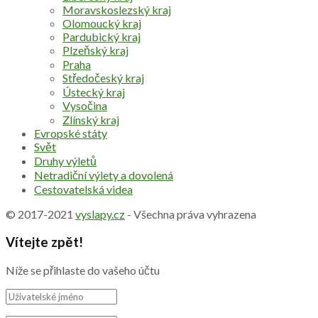
Moravskoslezský kraj
Olomoucký kraj
Pardubický kraj
Plzeňský kraj
Praha
Středočeský kraj
Ústecký kraj
Vysočina
Zlínský kraj
Evropské státy
Svět
Druhy výletů
Netradiční výlety a dovolená
Cestovatelská videa
© 2017-2021
vyslapy.cz
- Všechna práva vyhrazena
Vítejte zpět!
Níže se přihlaste do vašeho účtu