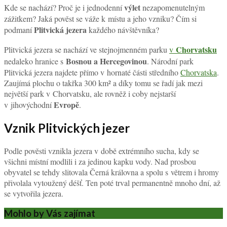
výlet
Kde se nachází? Proč je i jednodenní
nezapomenutelným
zážitkem? Jaká pověst se váže k místu a jeho vzniku? Čím si
Plitvická jezera
podmaní
každého návštěvníka?
Chorvatsku
Plitvická jezera se nachází ve stejnojmenném parku
v
Bosnou a Hercegovinou
nedaleko hranice s
. Národní park
Plitvická jezera najdete přímo v hornaté části středního
Chorvatska
.
Zaujímá plochu o takřka 300 km² a díky tomu se řadí jak mezi
největší park v Chorvatsku, ale rovněž i coby nejstarší
Evropě
v jihovýchodní
.
Vznik Plitvických jezer
Podle pověsti vznikla jezera v době extrémního sucha, kdy se
všichni místní modlili i za jedinou kapku vody. Nad prosbou
obyvatel se tehdy slitovala Černá královna a spolu s větrem i hromy
přivolala vytoužený déšť. Ten poté trval permanentně mnoho dní, až
se vytvořila jezera.
Mohlo by Vás zajímat