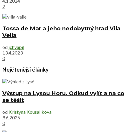
4.1.2024
2
Tossa de Mar a jeho nedobytný hrad Vila
Vella
od
jchvapil
13.4.2023
0
Nejčtenější články
Výstup na Lysou Horu. Odkud vyjít a na co
se těšit
od
Kristyna Kousalikova
9.6.2025
0