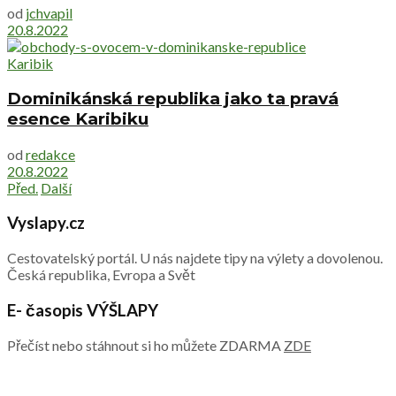
od
jchvapil
20.8.2022
Karibik
Dominikánská republika jako ta pravá
esence Karibiku
od
redakce
20.8.2022
Před.
Další
Vyslapy.cz
Cestovatelský portál. U nás najdete tipy na výlety a dovolenou.
Česká republika, Evropa a Svět
E- časopis VÝŠLAPY
Přečíst nebo stáhnout si ho můžete ZDARMA
ZDE