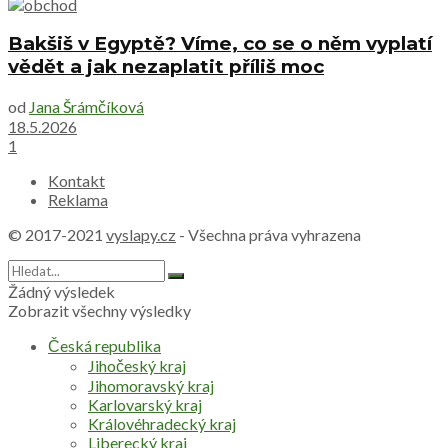
Bakšiš v Egyptě? Víme, co se o něm vyplatí
vědět a jak nezaplatit příliš moc
od
Jana Šrámčíková
18.5.2026
1
Kontakt
Reklama
© 2017-2021
vyslapy.cz
- Všechna práva vyhrazena
Žádný výsledek
Zobrazit všechny výsledky
Česká republika
Jihočeský kraj
Jihomoravský kraj
Karlovarský kraj
Královéhradecký kraj
Liberecký kraj