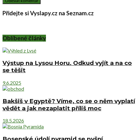
Přidejte si Vyslapy.cz na Seznam.cz
Oblíbené články
Výstup na Lysou Horu. Odkud vyjít a na co
se těšit
9.6.2025
Bakšiš v Egyptě? Víme, co se o něm vyplatí
vědět a jak nezaplatit příliš moc
18.5.2026
Bosenské údolí pyramid se pyšní