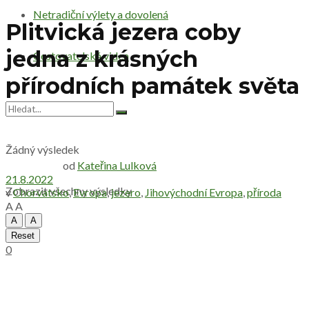
Netradiční výlety a dovolená
Plitvická jezera coby
jedna z krásných
Cestovatelská videa
přírodních památek světa
Žádný výsledek
od
Kateřina Lulková
21.8.2022
Zobrazit všechny výsledky
v
Chorvatsko
,
Evropa
,
jezero
,
Jihovýchodní Evropa
,
příroda
A
A
A
A
Reset
0