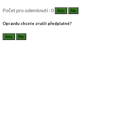
Počet pro odemknutí : 0
Ano
Ne
Opravdu chcete zrušit předplatné?
Ano
Ne