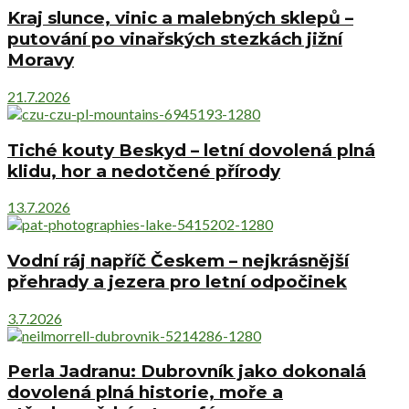
Kraj slunce, vinic a malebných sklepů –
putování po vinařských stezkách jižní
Moravy
21.7.2026
Tiché kouty Beskyd – letní dovolená plná
klidu, hor a nedotčené přírody
13.7.2026
Vodní ráj napříč Českem – nejkrásnější
přehrady a jezera pro letní odpočinek
3.7.2026
Perla Jadranu: Dubrovník jako dokonalá
dovolená plná historie, moře a