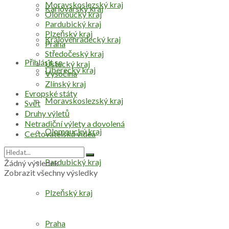
Moravskoslezský kraj
Karlovarský kraj
Olomoucký kraj
Pardubický kraj
Plzeňský kraj
Královéhradecký kraj
Praha
Středočeský kraj
Přihlásit se
Ústecký kraj
Liberecký kraj
Vysočina
Zlínský kraj
Evropské státy
Moravskoslezský kraj
Svět
Druhy výletů
Netradiční výlety a dovolená
Olomoucký kraj
Cestovatelská videa
Pardubický kraj
Žádný výsledek
Zobrazit všechny výsledky
Plzeňský kraj
Praha