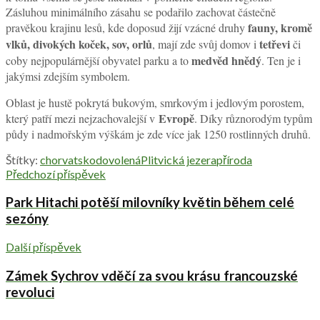
Zásluhou minimálního zásahu se podařilo zachovat částečně
fauny, kromě
pravěkou krajinu lesů, kde doposud žijí vzácné druhy
vlků, divokých koček, sov, orlů
tetřevi
, mají zde svůj domov i
či
medvěd hnědý
coby nejpopulárnější obyvatel parku a to
. Ten je i
jakýmsi zdejším symbolem.
Oblast je hustě pokrytá bukovým, smrkovým i jedlovým porostem,
Evropě
který patří mezi nejzachovalejší v
. Díky různorodým typům
půdy i nadmořským výškám je zde více jak 1250 rostlinných druhů.
Štítky:
chorvatsko
dovolená
Plitvická jezera
příroda
Předchozí příspěvek
Park Hitachi potěší milovníky květin během celé
sezóny
Další příspěvek
Zámek Sychrov vděčí za svou krásu francouzské
revoluci