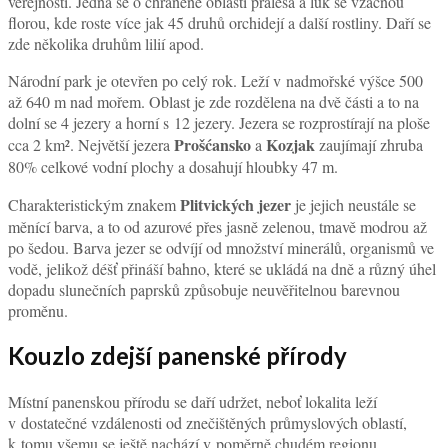
veřejnosti. Jedná se o chráněné oblasti pralesa a luk se vzácnou
florou, kde roste více jak 45 druhů orchidejí a další rostliny. Daří se
zde několika druhům lilií apod.
Národní park je otevřen po celý rok. Leží v nadmořské výšce 500
až 640 m nad mořem. Oblast je zde rozdělena na dvě části a to na
dolní se 4 jezery a horní s 12 jezery. Jezera se rozprostírají na ploše
Prošćansko
Kozjak
cca 2 km². Největší jezera
a
zaujímají zhruba
80% celkové vodní plochy a dosahují hloubky 47 m.
Plitvických jezer
Charakteristickým znakem
je jejich neustále se
měnící barva, a to od azurové přes jasně zelenou, tmavě modrou až
po šedou. Barva jezer se odvíjí od množství minerálů, organismů ve
vodě, jelikož déšť přináší bahno, které se ukládá na dně a různý úhel
dopadu slunečních paprsků způsobuje neuvěřitelnou barevnou
proměnu.
Kouzlo zdejší panenské přírody
Místní panenskou přírodu se daří udržet, neboť lokalita leží
v dostatečné vzdálenosti od znečištěných průmyslových oblastí,
k tomu všemu se ještě nachází v poměrně chudém regionu.