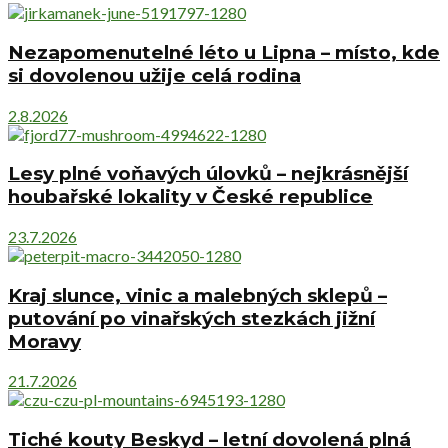
Nezapomenutelné léto u Lipna – místo, kde
si dovolenou užije celá rodina
2.8.2026
Lesy plné voňavých úlovků – nejkrásnější
houbařské lokality v České republice
23.7.2026
Kraj slunce, vinic a malebných sklepů –
putování po vinařských stezkách jižní
Moravy
21.7.2026
Tiché kouty Beskyd – letní dovolená plná