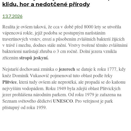
klidu, hor a nedotčené přírody
13.7.2026
Realita je ovšem taková, že cca v době před 8000 lety se utvořila
vápencová rokle, jejíž podoba se postupným narůstáním
travertinových vrstev, erozí a působením zvláštních bakterií žijících
v trávě i mechu, dodnes stále mění. Vrstvy tvořené těmito zvláštními
bakteriemi narůstají zhruba o 3 cm ročně. Dolní jezera vznikla
stropů jeskyní.
zřícením
jezerech
Nejstarší dochovaná zmínka o
se datuje k roku 1777, kdy
kněz Dominik Vukasovič pojmenoval tuto oblast podle řeky
Plitvice
, která tudy ovšem ale neprotéká, ale propadá se do kaňonu
nejvyšším vodopádem. Roku 1949 byla zdejší oblast Plitvických
jezer prohlášena národním parkem. Od roku 1979 je zařazena na
UNESCO
Seznam světového dědictví
. Pro veřejnost je park
přístupný od roku 1959.