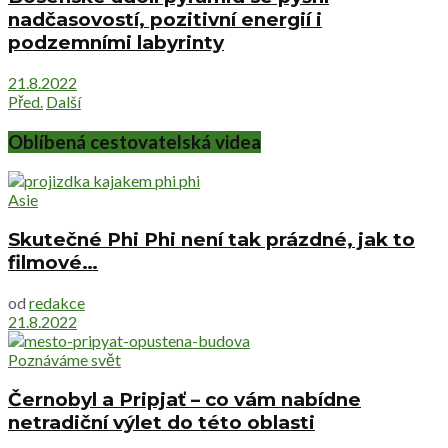
nadčasovostí, pozitivní energií i
podzemními labyrinty
21.8.2022
Před.
Další
Oblíbená cestovatelská videa
Asie
Skutečné Phi Phi není tak prázdné, jak to
filmové…
od
redakce
21.8.2022
Poznáváme svět
Černobyl a Pripjať – co vám nabídne
netradiční výlet do této oblasti