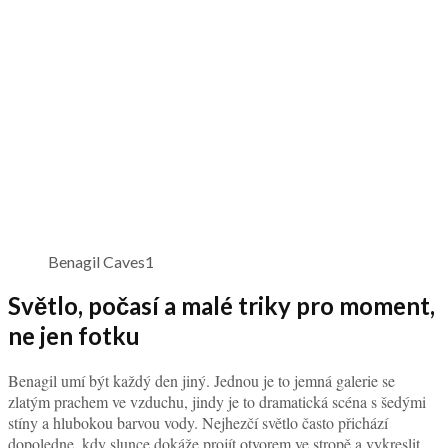
Benagil Caves1
Světlo, počasí a malé triky pro moment,
ne jen fotku
Benagil umí být každý den jiný. Jednou je to jemná galerie se
zlatým prachem ve vzduchu, jindy je to dramatická scéna s šedými
stíny a hlubokou barvou vody. Nejhezčí světlo často přichází
dopoledne, kdy slunce dokáže projít otvorem ve stropě a vykreslit