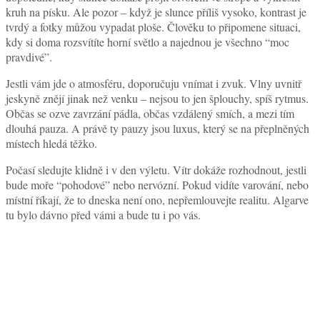
kruh na písku. Ale pozor – když je slunce příliš vysoko, kontrast je
tvrdý a fotky můžou vypadat ploše. Člověku to připomene situaci,
kdy si doma rozsvítíte horní světlo a najednou je všechno “moc
pravdivé”.
Jestli vám jde o atmosféru, doporučuju vnímat i zvuk. Vlny uvnitř
jeskyně znějí jinak než venku – nejsou to jen šplouchy, spíš rytmus.
Občas se ozve zavrzání pádla, občas vzdálený smích, a mezi tím
dlouhá pauza. A právě ty pauzy jsou luxus, který se na přeplněných
místech hledá těžko.
Počasí sledujte klidně i v den výletu. Vítr dokáže rozhodnout, jestli
bude moře “pohodové” nebo nervózní. Pokud vidíte varování, nebo
místní říkají, že to dneska není ono, nepřemlouvejte realitu. Algarve
tu bylo dávno před vámi a bude tu i po vás.