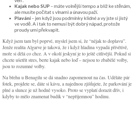
ven”.
Kajak nebo SUP
– máte volnější tempo a blíž ke stěnám,
ale musíte počítat s vlnami a únavou paží.
Plavání
– jen když jsou podmínky klidné a vy jste si jistý
ve vodě. A i tak to nemusí být dobrý nápad, protože
proudy umí překvapit.
Když jsem tam byl poprvé, myslel jsem si, že “nějak to doplavu”.
Jenže realita Algarve je taková, že i když hladina vypadá přívětivě,
moře si dělá co chce. A v okolí jeskyní je to ještě citlivější. Pokud si
chcete ušetřit stres, berte kajak nebo loď – nejsou to zbabělé volby,
jsou to rozumné volby.
Na břehu u Benagilu se dá snadno zapomenout na čas. Uděláte pár
fotek, projdete se, dáte si kávu, a najednou zjišťujete, že parkování je
plné a slunce je už hodně vysoko. Proto se vyplatí dorazit dřív, i
kdyby to mělo znamenat budík v “nepříjemnou” hodinu.