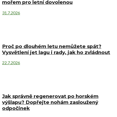
mořem pro letní dovolenou
31.7.2026
Proč po dlouhém letu nemůžete spát?
Vysvětlení jet lagu i rady, jak ho zvládnout
22.7.2026
Jak správně regenerovat po horském
výšlapu? Dopřejte nohám zasloužený
odpočinek