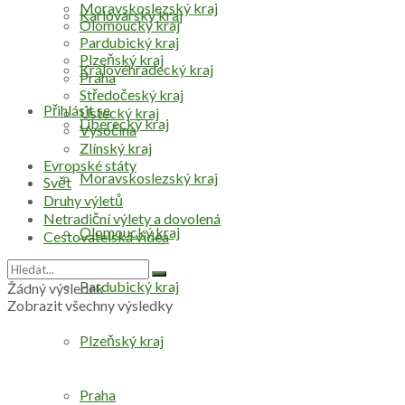
Moravskoslezský kraj
Karlovarský kraj
Olomoucký kraj
Pardubický kraj
Plzeňský kraj
Královéhradecký kraj
Praha
Středočeský kraj
Přihlásit se
Ústecký kraj
Liberecký kraj
Vysočina
Zlínský kraj
Evropské státy
Moravskoslezský kraj
Svět
Druhy výletů
Netradiční výlety a dovolená
Olomoucký kraj
Cestovatelská videa
Pardubický kraj
Žádný výsledek
Zobrazit všechny výsledky
Plzeňský kraj
Praha