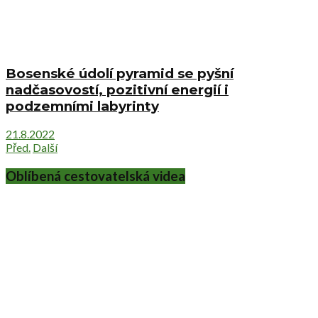
Bosenské údolí pyramid se pyšní
nadčasovostí, pozitivní energií i
podzemními labyrinty
21.8.2022
Před.
Další
Oblíbená cestovatelská videa