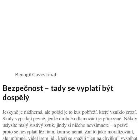
Benagil Caves boat
Bezpečnost – tady se vyplatí být
dospělý
Jeskyně je nádherná, ale pořád je to kus pobřeží, které vzniklo erozí.
Skály vypadají pevně, jenže drobné odlamování je přirozené. Někdy
uslyšíte malý šustivý zvuk, jindy si ničeho nevšimnete – a právě
proto se nevyplatí lézt tam, kam se nemá. Zní to jako moralizování,
ale upřímně, viděl jsem lidi, kteří se snažili “jen na chvilku” vyšplhat