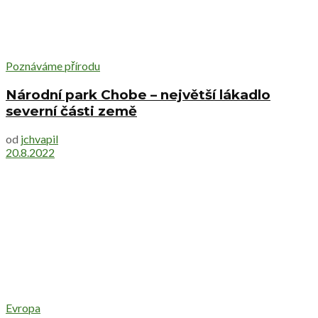
Poznáváme přírodu
Národní park Chobe – největší lákadlo
severní části země
od
jchvapil
20.8.2022
Evropa