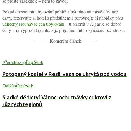
se prostě zasekněte – není to závod.
Pokud chcete mít ubytování poblíž a být ráno na místě dřív než
davy, rezervujte si hotel s předstihem a porovnejte si nabídky přes
užitečný srovnávač cen ubytování
– u resortů v Algarve se dobré
ceny umí vyprodat rychle, a je příjemné mít to vyřešené bez stresu.
———-Komerční článek———-
Předchozí příspěvek
Potopený kostel v Resii: vesnice ukrytá pod vodou
Další příspěvek
Sladké dědictví Vánoc: ochutnávky cukroví z
různých regionů