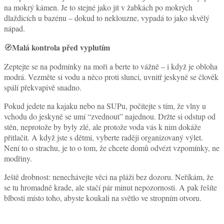
na mokrý kámen. Je to stejné jako jít v žabkách po mokrých
dlaždicích u bazénu – dokud to neklouzne, vypadá to jako skvělý
nápad.
Malá kontrola před vyplutím
🧭
Zeptejte se na podmínky na moři a berte to vážně – i když je obloha
modrá. Vezměte si vodu a něco proti slunci, uvnitř jeskyně se člověk
spálí překvapivě snadno.
Pokud jedete na kajaku nebo na SUPu, počítejte s tím, že vlny u
vchodu do jeskyně se umí “zvednout” najednou. Držte si odstup od
stěn, neprotože by byly zlé, ale protože voda vás k nim dokáže
přitlačit. A když jste s dětmi, vyberte raději organizovaný výlet.
Není to o strachu, je to o tom, že chcete domů odvézt vzpomínky, ne
modřiny.
Ještě drobnost: nenechávejte věci na pláži bez dozoru. Neříkám, že
se tu hromadně krade, ale stačí pár minut nepozornosti. A pak řešíte
blbosti místo toho, abyste koukali na světlo ve stropním otvoru.