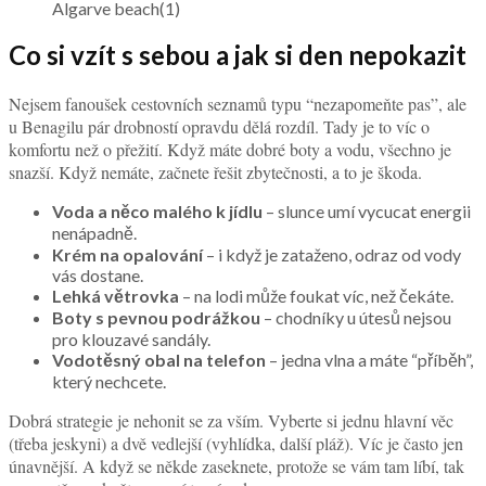
Algarve beach(1)
Co si vzít s sebou a jak si den nepokazit
Nejsem fanoušek cestovních seznamů typu “nezapomeňte pas”, ale
u Benagilu pár drobností opravdu dělá rozdíl. Tady je to víc o
komfortu než o přežití. Když máte dobré boty a vodu, všechno je
snazší. Když nemáte, začnete řešit zbytečnosti, a to je škoda.
Voda a něco malého k jídlu
– slunce umí vycucat energii
nenápadně.
Krém na opalování
– i když je zataženo, odraz od vody
vás dostane.
Lehká větrovka
– na lodi může foukat víc, než čekáte.
Boty s pevnou podrážkou
– chodníky u útesů nejsou
pro klouzavé sandály.
Vodotěsný obal na telefon
– jedna vlna a máte “příběh”,
který nechcete.
Dobrá strategie je nehonit se za vším. Vyberte si jednu hlavní věc
(třeba jeskyni) a dvě vedlejší (vyhlídka, další pláž). Víc je často jen
únavnější. A když se někde zaseknete, protože se vám tam líbí, tak