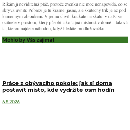
Říkám jí neviditelná pláž, protože zvenku nic moc nenapovídá, co se
skrývá uvnitř. Pobřeží je tu krásné, jasně, ale skutečný trik je až pod
kamenným obloukem. V jednu chvíli koukáte na skálu, v další se
ocitnete v prostoru, který působí jako tajná místnost v domě – taková
ta, kterou najdete náhodou, když hledáte prodlužovačku.
Mohlo by Vás zajímat
Práce z obývacího pokoje: jak si doma
postavit místo, kde vydržíte osm hodin
6.8.2026