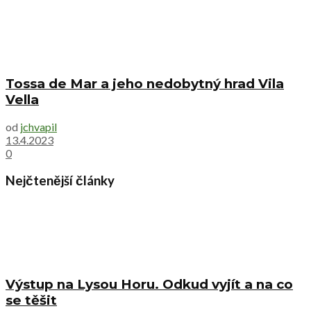
Tossa de Mar a jeho nedobytný hrad Vila
Vella
od
jchvapil
13.4.2023
0
Nejčtenější články
Výstup na Lysou Horu. Odkud vyjít a na co
se těšit