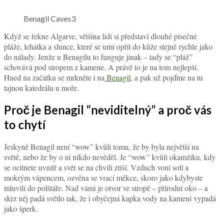
Benagil Caves3
Když se řekne Algarve, většina lidí si představí dlouhé písečné
pláže, lehátka a slunce, které se umí opřít do kůže stejně rychle jako
do nálady. Jenže u Benagilu to funguje jinak – tady se “pláž”
schovává pod stropem z kamene. A právě to je na tom nejlepší.
Hned na začátku se mrkněte i na
Benagil
, a pak už pojďme na tu
tajnou katedrálu u moře.
Proč je Benagil “neviditelný” a proč vás
to chytí
Jeskyně Benagil není “wow” kvůli tomu, že by byla největší na
světě, nebo že by o ní nikdo nevěděl. Je “wow” kvůli okamžiku, kdy
se ocitnete uvnitř a svět se na chvíli ztiší. Vzduch voní solí a
mokrým vápencem, ozvěna se vrací měkce, skoro jako kdybyste
mluvili do polštáře. Nad vámi je otvor ve stropě – přírodní oko – a
skrz něj padá světlo tak, že i obyčejná kapka vody na kameni vypadá
jako šperk.