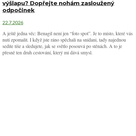
výšlapu? Dopřejte nohám zasloužený
odpočinek
22.7.2026
A ještě jedna věc: Benagil není jen “foto spot”. Je to místo, které vás
nutí zpomalit. I když jste ráno spěchali na snídani, tady najednou
sedíte tiše a sledujete, jak se světlo posouvá po stěnách. A to je
přesně ten druh cestování, který mi dává smysl.