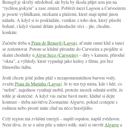
Benagil je skvělý středobod, ale byla by škoda přijet sem jen na
“rychlou jeskyni” a zase zmizet. Pobřeží mezi Lagoou a Carvoeirem
je poseté vyhlídkami, stezkami a plážemi, které mají úplně jinou
náladu. A když si to poskládáte, vznikne z toho den, který působí
bohatě, i když vlastně děláte jednoduché věci – jíte, chodíte,
koukáte.
Začněte třeba u
Praia de Benagil (Lagoa)
, ať máte ranní klid a šanci
se zorientovat. Potom se klidně přesuňte do Carvoeira a projděte si
skalní chodníky u
Algar Seco (Carvoeiro)
– díry v kameni, přírodní
“okna”, a výhledy, které vypadají jako kulisy z filmu, jen bez
filmového štábu.
Jestli chcete ještě jednu pláž s nezapomenutelnou barvou vody,
zvažte
Praia da Marinha (Lagoa)
. Je to ten typ místa, kde i lidé, co
“nefotí”, najednou vytahují mobil, protože mozek odmítá uvěřit, že
tohle je skutečné. A když vás začne bavit moře, klidně si dejte
kontrast – třeba návštěvu
Zoomarine Algarve
, pokud cestujete s
rodinou nebo prostě máte chuť na něco hravějšího.
Celý region má zvláštní energii – napůl ospalou, napůl zvědavou.
Není divu, že se o něm píše a mluví tolik; stačí si otevřít
Algarve
a