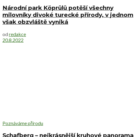
Národní park Köprülü potěší všechny
milovníky divoké turecké přírody, v jednom
však obzvláště vyniká
od
redakce
20.8.2022
Poznáváme přírodu
Schafberg – nejkrásnější kruhové panorama