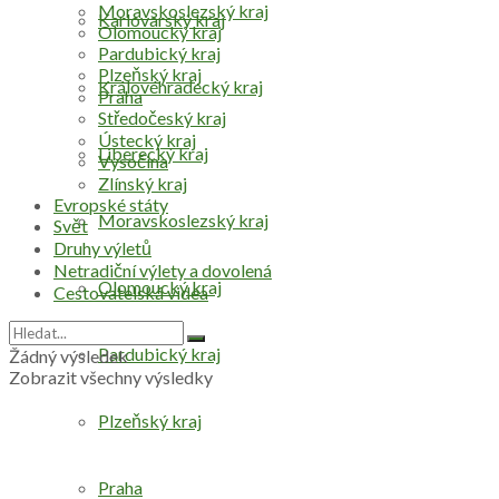
Moravskoslezský kraj
Karlovarský kraj
Olomoucký kraj
Pardubický kraj
Plzeňský kraj
Královéhradecký kraj
Praha
Středočeský kraj
Ústecký kraj
Liberecký kraj
Vysočina
Zlínský kraj
Evropské státy
Moravskoslezský kraj
Svět
Druhy výletů
Netradiční výlety a dovolená
Olomoucký kraj
Cestovatelská videa
Pardubický kraj
Žádný výsledek
Zobrazit všechny výsledky
Plzeňský kraj
Praha