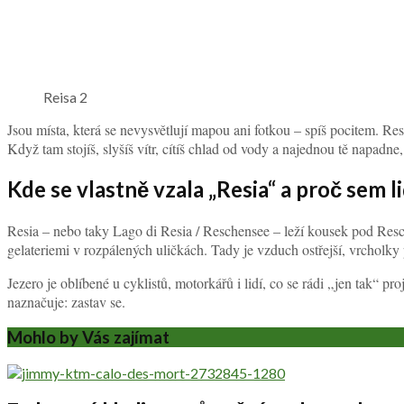
Reisa 2
Jsou místa, která se nevysvětlují mapou ani fotkou – spíš pocitem. Resi
Když tam stojíš, slyšíš vítr, cítíš chlad od vody a najednou tě napad
Kde se vlastně vzala „Resia“ a proč sem li
Resia – nebo taky Lago di Resia / Reschensee – leží kousek pod Resc
gelateriemi v rozpálených uličkách. Tady je vzduch ostřejší, vrcholky p
Jezero je oblíbené u cyklistů, motorkářů i lidí, co se rádi „jen tak“ pr
naznačuje: zastav se.
Mohlo by Vás zajímat