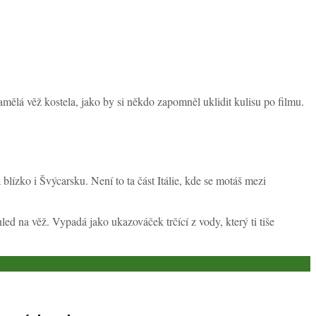
samělá věž kostela, jako by si někdo zapomněl uklidit kulisu po filmu.
zko i Švýcarsku. Není to ta část Itálie, kde se motáš mezi
hled na věž. Vypadá jako ukazováček trčící z vody, který ti tiše