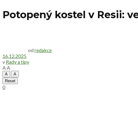
Potopený kostel v Resii: 
od
redakce
16.12.2025
v
Rady a tipy
A
A
A
A
Reset
0