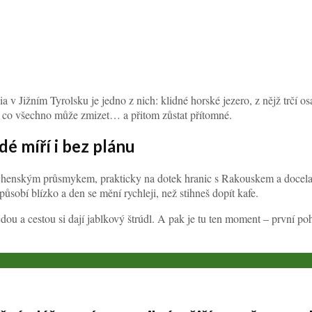
a v Jižním Tyrolsku je jedno z nich: klidné horské jezero, z nějž trčí o
ne, co všechno může zmizet… a přitom zůstat přítomné.
dé míří i bez plánu
henským průsmykem, prakticky na dotek hranic s Rakouskem a docela blí
ůsobí blízko a den se mění rychleji, než stihneš dopít kafe.
ojdou a cestou si dají jablkový štrúdl. A pak je tu ten moment – první po