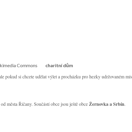
ia Wikimedia Commons
charitní dům
e pokud si chcete udělat výlet a procházku pro hezky udržovaném místě
Žernovka a Srbín
 od města Říčany. Součástí obce jsou ještě obce
.