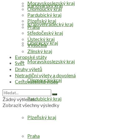
Moravskoslezský kraj
Karlovarský kraj
Olomoucký kraj
Pardubický kraj
Plzeňský kraj
Královéhradecký kraj
Praha
Středočeský kraj
Ústecký kraj
Liberecký kraj
Vysočina
Zlínský kraj
Evropské státy
Moravskoslezský kraj
Svět
Druhy výletů
Netradiční výlety a dovolená
Olomoucký kraj
Cestovatelská videa
Pardubický kraj
Žádný výsledek
Zobrazit všechny výsledky
Plzeňský kraj
Praha