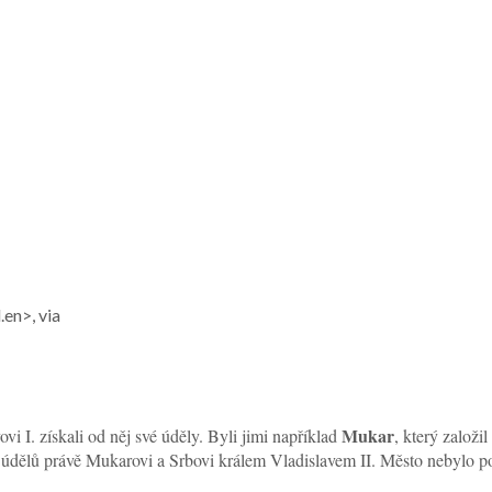
en>, via
Mukar
ovi I. získali od něj své úděly. Byli jimi například
, který založ
í údělů právě Mukarovi a Srbovi králem Vladislavem II. Město nebylo poš