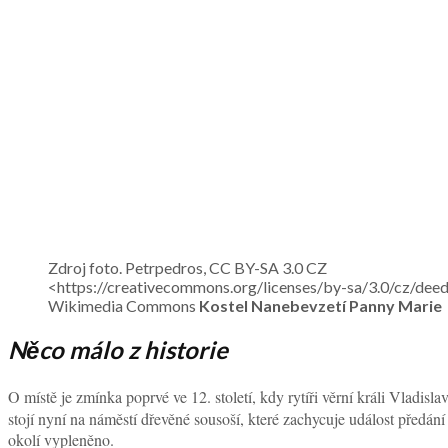
Zdroj foto. Petrpedros, CC BY-SA 3.0 CZ
<https://creativecommons.org/licenses/by-sa/3.0/cz/deed.
Wikimedia Commons
Kostel Nanebevzetí Panny Marie
Něco málo z historie
O místě je zmínka poprvé ve 12. století, kdy rytíři věrní králi Vladislav
stojí nyní na náměstí dřevěné sousoší, které zachycuje událost předán
okolí vypleněno.