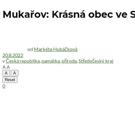
Mukařov: Krásná obec ve S
od
Markéta Hubáčková
20.8.2022
v
Česká republika
,
památka
,
příroda
,
Středočeský kraj
A
A
A
A
Reset
0