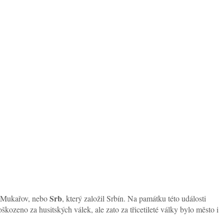
Srb
il Mukařov, nebo
, který založil Srbín. Na památku této události
kozeno za husitských válek, ale zato za třicetileté války bylo město i