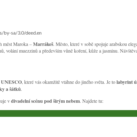
s/by-sa/3.0/deed.en
Marrákeš
ích měst Maroka –
. Město, které v sobě spojuje arabskou eleg
ubnů, volání muezzinů a především vůně koření, kůže a jasmínu. Návště
UNESCO
labyrint 
u
, které vás okamžitě vtáhne do jiného světa. Je to
ky a šátků
.
divadelní scénu pod širým nebem
ňuje v
. Najdete tu: