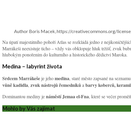
Author Boris Macek, https://creativecommons.org/license
Na úpatí majestátního pohoří Atlas se rozkládá jedno z nejikoničtějš
Marrákeši neexistuje ticho – vždy vás obklopuje hluk tržišť, zvuk b
hlubokým ponořením do kulturního a historického dědictví Maroka.
Medina – labyrint života
Srdcem Marrákeše
medina
je jeho
, staré město zapsané na seznam
vůně kadidla
zvuk nástrojů řemeslníků
barvy koberců, kerami
,
a
náměstí Jemaa el-Fna
Dominantou mediny je
, které se večer promě
Mohlo by Vás zajímat