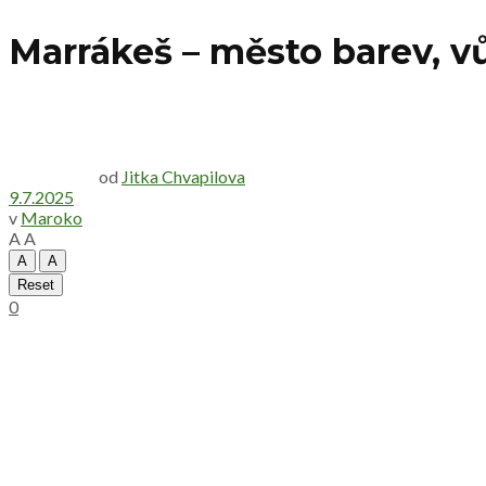
Marrákeš – město barev, 
od
Jitka Chvapilova
9.7.2025
v
Maroko
A
A
A
A
Reset
0