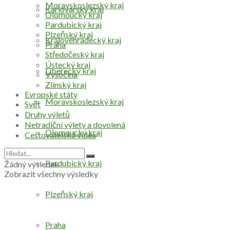
Moravskoslezský kraj
Karlovarský kraj
Olomoucký kraj
Pardubický kraj
Plzeňský kraj
Královéhradecký kraj
Praha
Středočeský kraj
Ústecký kraj
Liberecký kraj
Vysočina
Zlínský kraj
Evropské státy
Moravskoslezský kraj
Svět
Druhy výletů
Netradiční výlety a dovolená
Olomoucký kraj
Cestovatelská videa
Pardubický kraj
Žádný výsledek
Zobrazit všechny výsledky
Plzeňský kraj
Praha