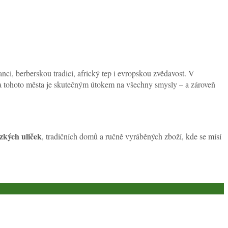
anci, berberskou tradici, africký tep i evropskou zvědavost. V
va tohoto města je skutečným útokem na všechny smysly – a zároveň
úzkých uliček
, tradičních domů a ručně vyráběných zboží, kde se mísí