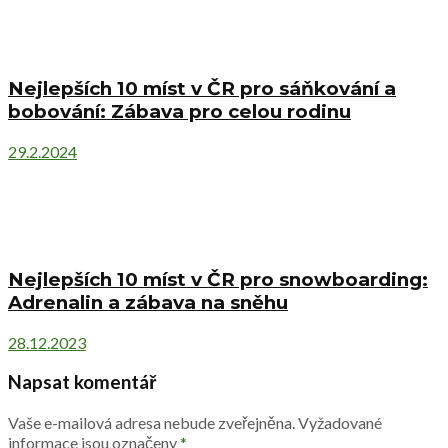
Nejlepších 10 míst v ČR pro sáňkování a
bobování: Zábava pro celou rodinu
29.2.2024
Nejlepších 10 míst v ČR pro snowboarding:
Adrenalin a zábava na sněhu
28.12.2023
Napsat komentář
Vaše e-mailová adresa nebude zveřejněna.
Vyžadované
informace jsou označeny
*