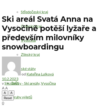
Středočeský kraj
Ski areál Svatá Anna na
Ústecký kraj
Vysočině potěší lyžaře a
především milovníky
Vysočina
snowboardingu
Zlínský kraj
Evropské státy
od
Kateřina Lulková
10.2.2023
Svět
v
Sjezdovky - Ski areály
,
Vysočina
A
A
A
A
Druhy výletů
Reset
0