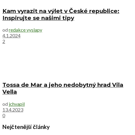
Kam vyrazit na výlet v České republice:
Inspirujte se našimi tipy
od
redakce vyslapy
4.1.2024
2
Tossa de Mar a jeho nedobytný hrad Vila
Vella
od
jchvapil
13.4.2023
0
Nejčtenější články