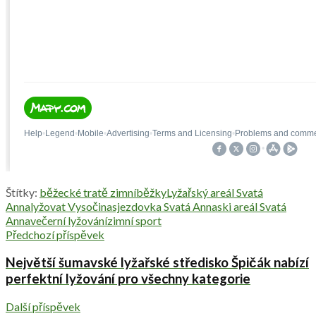
Štítky:
běžecké tratě zimní
běžky
Lyžařský areál Svatá
Anna
lyžovat Vysočina
sjezdovka Svatá Anna
ski areál Svatá
Anna
večerní lyžování
zimní sport
Předchozí příspěvek
Největší šumavské lyžařské středisko Špičák nabízí
perfektní lyžování pro všechny kategorie
Další příspěvek