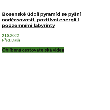
Bosenské údolí pyramid se pyšní
nadčasovostí, pozitivní energií i
podzemními labyrinty
21.8.2022
Před.
Další
Oblíbená cestovatelská videa