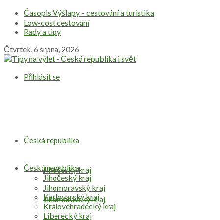
Časopis Výšlapy – cestování a turistika
Low-cost cestování
Rady a tipy
Čtvrtek, 6 srpna, 2026
Přihlásit se
Česká republika
Česká republika
Jihočeský kraj
Jihočeský kraj
Jihomoravský kraj
Karlovarský kraj
Jihomoravský kraj
Královéhradecký kraj
Liberecký kraj