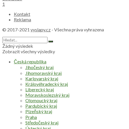
1
Kontakt
Reklama
© 2017-2021
vyslapy.cz
- Všechna práva vyhrazena
Žádný výsledek
Zobrazit všechny výsledky
Česká republika
Jihočeský kraj
Jihomoravský kraj
Karlovarský kraj
Královéhradecký kraj
Liberecký kraj
Moravskoslezský kraj
Olomoucký kraj
Pardubický kraj
Plzeňský kraj
Praha
Středočeský kraj
Ústecký kraj