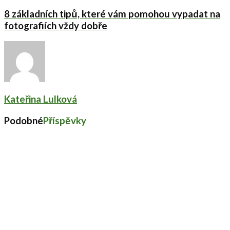
8 základních tipů, které vám pomohou vypadat na
fotografiích vždy dobře
Kateřina Lulková
Podobné
Příspěvky