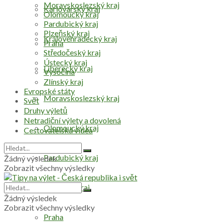
Moravskoslezský kraj
Karlovarský kraj
Olomoucký kraj
Pardubický kraj
Plzeňský kraj
Královéhradecký kraj
Praha
Středočeský kraj
Ústecký kraj
Liberecký kraj
Vysočina
Zlínský kraj
Evropské státy
Moravskoslezský kraj
Svět
Druhy výletů
Netradiční výlety a dovolená
Olomoucký kraj
Cestovatelská videa
Pardubický kraj
Žádný výsledek
Zobrazit všechny výsledky
Plzeňský kraj
Žádný výsledek
Zobrazit všechny výsledky
Praha