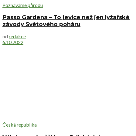
Poznáváme přírodu
Passo Gardena – To jevíce než jen lyžařské
závody Světového poháru
od
redakce
6.10.2022
Česká republika