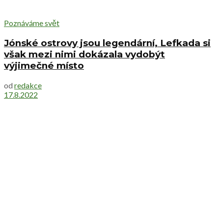
Poznáváme svět
Jónské ostrovy jsou legendární, Lefkada si
však mezi nimi dokázala vydobýt
výjimečné místo
od
redakce
17.8.2022