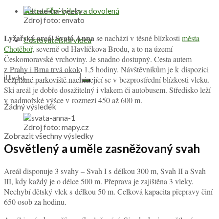
Netradiční výlety a dovolená
Zdroj foto: envato
Lyžařský areál Svatá Anna
se nachází v těsné blízkosti
města
Cestovatelská videa
Chotěboř
, severně od Havlíčkova Brodu, a to na území
Českomoravské vrchoviny. Je snadno dostupný. Cesta autem
z Prahy i Brna trvá okolo 1,5 hodiny. Návštěvníkům je k dispozici
bezplatné parkoviště nacházející se v bezprostřední blízkosti vleku.
Ski areál je dobře dosažitelný i vlakem či autobusem. Středisko leží
v nadmořské výšce v rozmezí 450 až 600 m.
Žádný výsledek
Zdroj foto: mapy.cz
Zobrazit všechny výsledky
Osvětlený a uměle zasněžovaný svah
Areál disponuje 3 svahy – Svah I s délkou 300 m, Svah II a Svah
III, kdy každý je o délce 500 m. Přeprava je zajištěna 3 vleky.
Nechybí dětský vlek s délkou 50 m. Celková kapacita přepravy činí
650 osob za hodinu.