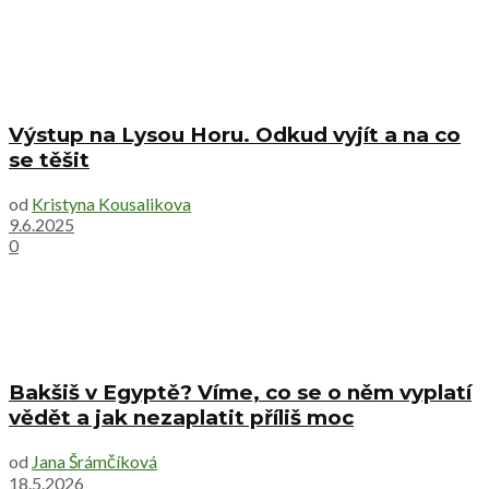
Výstup na Lysou Horu. Odkud vyjít a na co
se těšit
od
Kristyna Kousalikova
9.6.2025
0
Bakšiš v Egyptě? Víme, co se o něm vyplatí
vědět a jak nezaplatit příliš moc
od
Jana Šrámčíková
18.5.2026