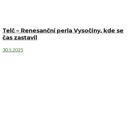
Telč – Renesanční perla Vysočiny, kde se
čas zastavil
30.5.2025