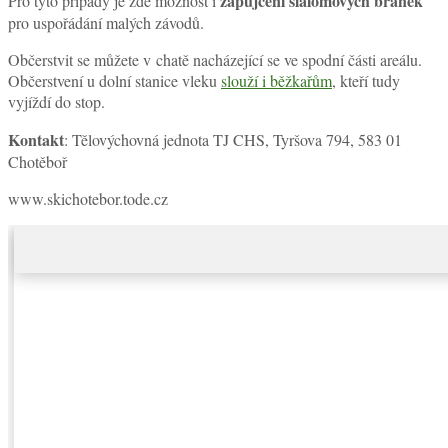
zapůjčení slalomových branek
Pro tyto případy je zde možnost i
pro uspořádání malých závodů.
Občerstvit se můžete v chatě nacházející se ve spodní části areálu.
Občerstvení u dolní stanice vleku
slouží i běžkařům
, kteří tudy
vyjíždí do stop.
Kontakt
: Tělovýchovná jednota TJ CHS, Tyršova 794, 583 01
Chotěboř
www.skichotebor.tode.cz