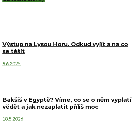
Výstup na Lysou Horu. Odkud vyjít a na co
se těšit
9.6.2025
Bakšiš v Egyptě? Víme, co se o něm vyplatí
vědět a jak nezaplatit příliš moc
18.5.2026