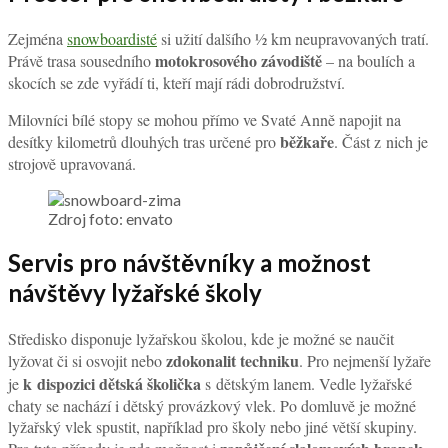
Zejména
snowboardisté
si užití dalšího ½ km neupravovaných tratí.
motokrosového závodiště
Právě trasa sousedního
– na boulích a
skocích se zde vyřádí ti, kteří mají rádi dobrodružství.
Milovníci bílé stopy se mohou přímo ve Svaté Anně napojit na
běžkaře
desítky kilometrů dlouhých tras určené pro
. Část z nich je
strojově upravovaná.
Zdroj foto: envato
Servis pro návštěvníky a možnost
návštěvy lyžařské školy
Středisko disponuje lyžařskou školou, kde je možné se naučit
zdokonalit techniku
lyžovat či si osvojit nebo
. Pro nejmenší lyžaře
k dispozici dětská školička
je
s dětským lanem. Vedle lyžařské
chaty se nachází i dětský provázkový vlek. Po domluvě je možné
lyžařský vlek spustit, například pro školy nebo jiné větší skupiny.