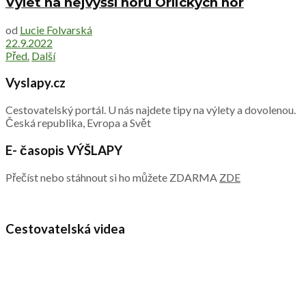
Výlet na nejvyšší horu Orlických hor
od
Lucie Folvarská
22.9.2022
Před.
Další
Vyslapy.cz
Cestovatelský portál. U nás najdete tipy na výlety a dovolenou.
Česká republika, Evropa a Svět
E- časopis VÝŠLAPY
Přečíst nebo stáhnout si ho můžete ZDARMA
ZDE
Cestovatelská videa