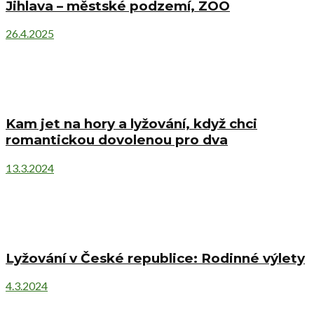
Jihlava – městské podzemí, ZOO
26.4.2025
Kam jet na hory a lyžování, když chci
romantickou dovolenou pro dva
13.3.2024
Lyžování v České republice: Rodinné výlety
4.3.2024