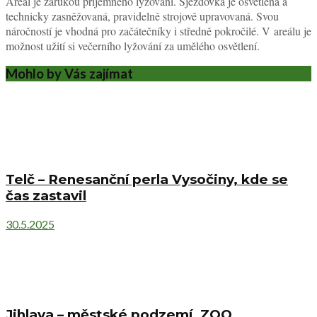
Areál je zárukou příjemného lyžování. Sjezdovka je osvětlená a
technicky zasněžovaná, pravidelně strojově upravovaná. Svou
náročností je vhodná pro začátečníky i středně pokročilé. V areálu je
možnost užití si večerního lyžování za umělého osvětlení.
Mohlo by Vás zajímat
Telč – Renesanční perla Vysočiny, kde se
čas zastavil
30.5.2025
Jihlava – městské podzemí, ZOO