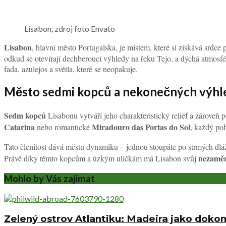
Lisabon, zdroj foto Envato
Lisabon
, hlavní město Portugalska, je místem, které si získává srdce 
odkud se otevírají dechberoucí výhledy na řeku Tejo, a dýchá atmosféro
fada, azulejos a světla, které se neopakuje.
Město sedmi kopců a nekonečných výhl
Sedm kopců
Lisabonu vytváří jeho charakteristický reliéf a zároveň 
Catarina
Miradouro das Portas do Sol
nebo romantické
, každý po
Tato členitost dává městu dynamiku – jednou stoupáte po strmých dlá
nezaměn
Právě díky těmto kopcům a úzkým uličkám má Lisabon svůj
Mohlo by Vás zajímat
Zelený ostrov Atlantiku: Madeira jako dokon