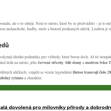
pomalu, ale o to silněji. Není to město, které by se předvádělo – je to m
u melancholie, hudby, moře a historií protkaných uliček. Lisabon je měst
edů
poskytují ideální podmínky pro výhledy, které berou dech. Ať už stoupá
červené střechy
bílé domy
modrou řeku T
hled dolů na město, jeho
,
a
žlutou tramvají číslo 2
žděných uličkách, vzápětí se vezete legendární
itelný rytmus
a charakter.
alá dovolená pro milovníky přírody a dobrodr