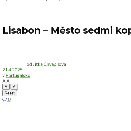
Lisabon – Město sedmi kop
od
Jitka Chvapilova
21.4.2025
v
Portugalsko
A
A
A
A
Reset
0