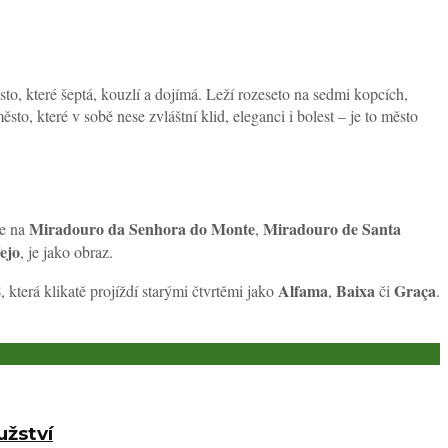
ěsto, které šeptá, kouzlí a dojímá. Leží rozeseto na sedmi kopcích,
o, které v sobě nese zvláštní klid, eleganci i bolest – je to město
Miradouro da Senhora do Monte
Miradouro de Santa
te na
,
ejo
, je jako obraz.
8
Alfama
Baixa
Graça
, která klikatě projíždí starými čtvrtěmi jako
,
či
.
užství