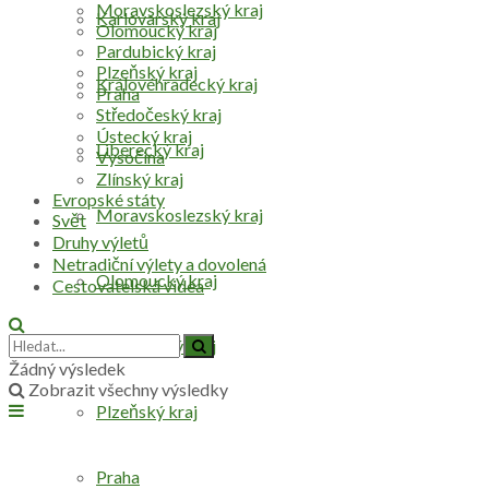
Moravskoslezský kraj
Karlovarský kraj
Olomoucký kraj
Pardubický kraj
Plzeňský kraj
Královéhradecký kraj
Praha
Středočeský kraj
Ústecký kraj
Liberecký kraj
Vysočina
Zlínský kraj
Evropské státy
Moravskoslezský kraj
Svět
Druhy výletů
Netradiční výlety a dovolená
Olomoucký kraj
Cestovatelská videa
Pardubický kraj
Žádný výsledek
Zobrazit všechny výsledky
Plzeňský kraj
Praha