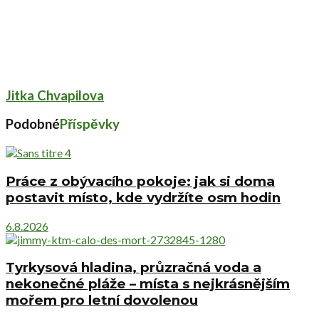
Jitka Chvapilova
Podobné
Příspěvky
Práce z obývacího pokoje: jak si doma
postavit místo, kde vydržíte osm hodin
6.8.2026
Tyrkysová hladina, průzračná voda a
nekonečné pláže – místa s nejkrásnějším
mořem pro letní dovolenou