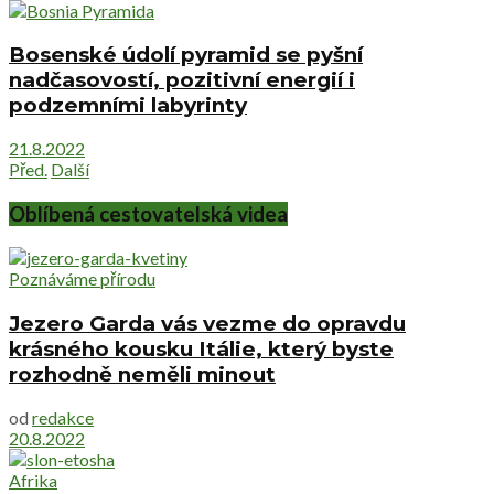
Bosenské údolí pyramid se pyšní
nadčasovostí, pozitivní energií i
podzemními labyrinty
21.8.2022
Před.
Další
Oblíbená cestovatelská videa
Poznáváme přírodu
Jezero Garda vás vezme do opravdu
krásného kousku Itálie, který byste
rozhodně neměli minout
od
redakce
20.8.2022
Afrika