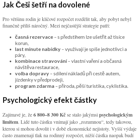
Jak Češi šetří na dovolené
Pro většinu rodin je klíčové rozpočet rozdělit tak, aby pobyt nebyl
finančně příliš náročný. Mezi nejčastější strategie patří:
časná rezervace
– s předstihem lze ušetřit až tisíce
korun,
last minute nabídky
– využívají je spíše jednotlivci a
páry,
kombinace stravování
– vlastní vaření a občasná
návštěva restaurace,
volba dopravy
– sdílení nákladů při cestě autem,
jízdenky v předprodeji,
program zdarma
– příroda, pěší turistika, cyklistika.
Psychologický efekt částky
6 800–8 300 Kč
psychologickým
Zajímavé je, že
se stalo jakýmsi
limitem
. Lidé tuto částku vnímají jako „rozumnou“, tedy takovou,
kterou si mohou dovolit i v době ekonomické nejistoty. Vyšší výdaje
často znamenají tlak na rodinný rozpočet, nižší částka naopak budí