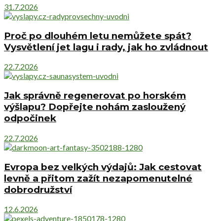
31.7.2026
Proč po dlouhém letu nemůžete spát?
Vysvětlení jet lagu i rady, jak ho zvládnout
22.7.2026
Jak správně regenerovat po horském
výšlapu? Dopřejte nohám zasloužený
odpočinek
22.7.2026
Evropa bez velkých výdajů: Jak cestovat
levně a přitom zažít nezapomenutelné
dobrodružství
12.6.2026