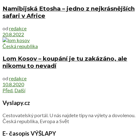
Namibijská Etosha – jedno z nejkrásnějších
safari v Africe
od
redakce
20.8.2022
Česká republika
Lom Kosov – koupání je tu zakázáno, ale
nikomu to nevadí
od
redakce
10.8.2020
Před.
Další
Vyslapy.cz
Cestovatelský portál. U nás najdete tipy na výlety a dovolenou.
Česká republika, Evropa a Svět
E- časopis VÝŠLAPY