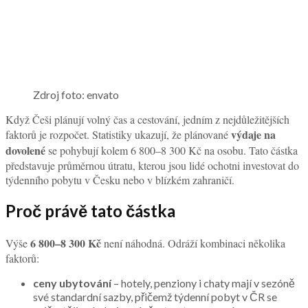
Zdroj foto: envato
Když Češi plánují volný čas a cestování, jedním z nejdůležitějších
výdaje na
faktorů je rozpočet. Statistiky ukazují, že plánované
dovolené
se pohybují kolem 6 800–8 300 Kč na osobu. Tato částka
představuje průměrnou útratu, kterou jsou lidé ochotni investovat do
týdenního pobytu v Česku nebo v blízkém zahraničí.
Proč právě tato částka
6 800–8 300 Kč
Výše
není náhodná. Odráží kombinaci několika
faktorů:
ceny ubytování
– hotely, penziony i chaty mají v sezóně
své standardní sazby, přičemž týdenní pobyt v ČR se