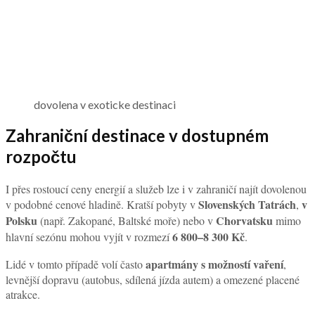
dovolena v exoticke destinaci
Zahraniční destinace v dostupném
rozpočtu
I přes rostoucí ceny energií a služeb lze i v zahraničí najít dovolenou
Slovenských Tatrách
v
v podobné cenové hladině. Kratší pobyty v
,
Polsku
Chorvatsku
(např. Zakopané, Baltské moře) nebo v
mimo
6 800–8 300 Kč
hlavní sezónu mohou vyjít v rozmezí
.
apartmány s možností vaření
Lidé v tomto případě volí často
,
levnější dopravu (autobus, sdílená jízda autem) a omezené placené
atrakce.