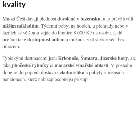
kvality
dovolené v tuzemsku
Mnozí Češi dávají přednost
, a to právě kvůli
nižším nákladům
. Týdenní pobyt na horách, u přehrady nebo v
lázních se většinou vejde do hranice 8 000 Kč na osobu. Lidé
dostupnost autem
oceňují také
a možnost vzít si více věcí bez
omezení.
Krkonoše, Šumava, Jizerské hory
Typickými destinacemi jsou
, ale
jihočeské rybníky
moravské vinařské oblasti
také
či
. V poslední
ekoturistika
době se do popředí dostává i
a pobyty v menších
penzionech, které nabízejí osobnější přístup.