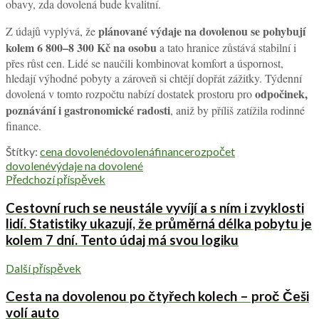
obavy, zda dovolená bude kvalitní.
plánované výdaje na dovolenou se pohybují
Z údajů vyplývá, že
kolem 6 800–8 300 Kč na osobu
a tato hranice zůstává stabilní i
přes růst cen. Lidé se naučili kombinovat komfort a úspornost,
hledají výhodné pobyty a zároveň si chtějí dopřát zážitky. Týdenní
odpočinek,
dovolená v tomto rozpočtu nabízí dostatek prostoru pro
poznávání i gastronomické radosti
, aniž by příliš zatížila rodinné
finance.
Štítky:
cena dovolené
dovolená
finance
rozpočet
dovolené
výdaje na dovolené
Předchozí příspěvek
Cestovní ruch se neustále vyvíjí a s ním i zvyklosti
lidí. Statistiky ukazují, že průměrná délka pobytu je
kolem 7 dní. Tento údaj má svou logiku
Další příspěvek
Cesta na dovolenou po čtyřech kolech – proč Češi
volí auto