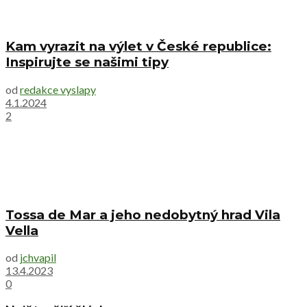
Kam vyrazit na výlet v České republice:
Inspirujte se našimi tipy
od
redakce vyslapy
4.1.2024
2
Tossa de Mar a jeho nedobytný hrad Vila
Vella
od
jchvapil
13.4.2023
0