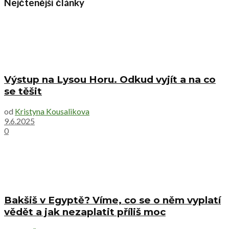
Nejčtenější články
Výstup na Lysou Horu. Odkud vyjít a na co
se těšit
od
Kristyna Kousalikova
9.6.2025
0
Bakšiš v Egyptě? Víme, co se o něm vyplatí
vědět a jak nezaplatit příliš moc