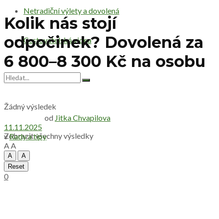
Netradiční výlety a dovolená
Kolik nás stojí
odpočinek? Dovolená za
Cestovatelská videa
6 800–8 300 Kč na osobu
Žádný výsledek
od
Jitka Chvapilova
11.11.2025
Zobrazit všechny výsledky
v
Rady a tipy
A
A
A
A
Reset
0