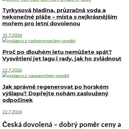
Tyrkysová hladina, průzračná voda a
nekonečné pláže – místa s nejkrásnějším
mořem pro letní dovolenou
31.7.2026
Proč po dlouhém letu nemůžete spát?
Vysvětlení jet lagu i rady, jak ho zvládnout
22.7.2026
Jak správně regenerovat po horském
výšlapu? Dopřejte nohám zasloužený
odpočinek
22.7.2026
Česká dovolená – dobrý poměr ceny a