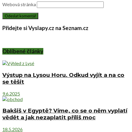
Webová stránka
Přidejte si Vyslapy.cz na Seznam.cz
Oblíbené články
Výstup na Lysou Horu. Odkud vyjít a na co
se těšit
9.6.2025
Bakšiš v Egyptě? Víme, co se o něm vyplatí
vědět a jak nezaplatit příliš moc
18.5.2026