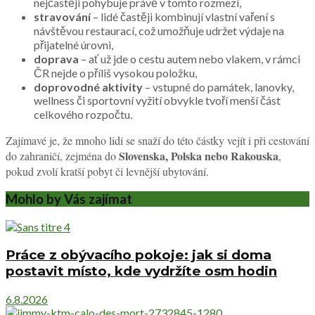
nejčastěji pohybuje právě v tomto rozmezí,
stravování
– lidé častěji kombinují vlastní vaření s
návštěvou restaurací, což umožňuje udržet výdaje na
přijatelné úrovni,
doprava
– ať už jde o cestu autem nebo vlakem, v rámci
ČR nejde o příliš vysokou položku,
doprovodné aktivity
– vstupné do památek, lanovky,
wellness či sportovní vyžití obvykle tvoří menší část
celkového rozpočtu.
Zajímavé je, že mnoho lidí se snaží do této částky vejít i při cestování
Slovenska, Polska nebo Rakouska
do zahraničí, zejména do
,
pokud zvolí kratší pobyt či levnější ubytování.
Mohlo by Vás zajímat
Práce z obývacího pokoje: jak si doma
postavit místo, kde vydržíte osm hodin
6.8.2026