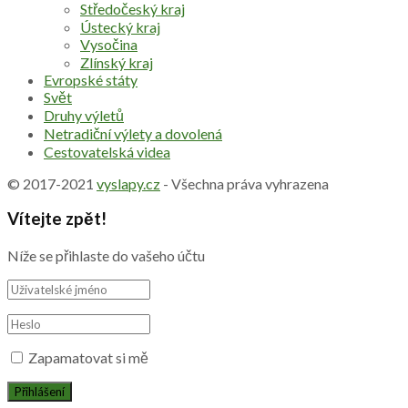
Středočeský kraj
Ústecký kraj
Vysočina
Zlínský kraj
Evropské státy
Svět
Druhy výletů
Netradiční výlety a dovolená
Cestovatelská videa
© 2017-2021
vyslapy.cz
- Všechna práva vyhrazena
Vítejte zpět!
Níže se přihlaste do vašeho účtu
Zapamatovat si mě