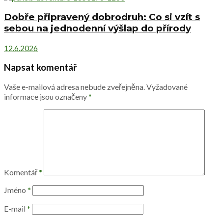
Dobře připravený dobrodruh: Co si vzít s
sebou na jednodenní výšlap do přírody
12.6.2026
Napsat komentář
Vaše e-mailová adresa nebude zveřejněna.
Vyžadované
informace jsou označeny
*
Komentář
*
Jméno
*
E-mail
*