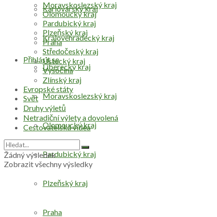
Moravskoslezský kraj
Karlovarský kraj
Olomoucký kraj
Pardubický kraj
Plzeňský kraj
Královéhradecký kraj
Praha
Středočeský kraj
Přihlásit se
Ústecký kraj
Liberecký kraj
Vysočina
Zlínský kraj
Evropské státy
Moravskoslezský kraj
Svět
Druhy výletů
Netradiční výlety a dovolená
Olomoucký kraj
Cestovatelská videa
Pardubický kraj
Žádný výsledek
Zobrazit všechny výsledky
Plzeňský kraj
Praha