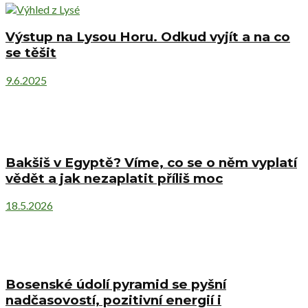
Výstup na Lysou Horu. Odkud vyjít a na co
se těšit
9.6.2025
Bakšiš v Egyptě? Víme, co se o něm vyplatí
vědět a jak nezaplatit příliš moc
18.5.2026
Bosenské údolí pyramid se pyšní
nadčasovostí, pozitivní energií i