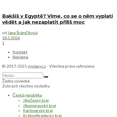
Bakšiš v Egyptě? Víme, co se o něm vyplatí
vědět a jak nezaplatit příliš moc
od
Jana Šrámčíková
18.5.2026
1
Kontakt
Reklama
© 2017-2021
vyslapy.cz
- Všechna práva vyhrazena
Žádný výsledek
Zobrazit všechny výsledky
Česká republika
Jihočeský kraj
Jihomoravský kraj
Karlovarský kraj
Královéhradecký kraj