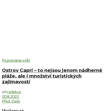
Poznáváme svět
Ostrov Capri – to nejsou jenom nádherné
pláže, ale i množství turistických
zajímavostí
od
redakce
20.8.2022
Před.
Další
Vyslapy.cz