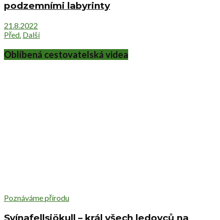
podzemními labyrinty
21.8.2022
Před.
Další
Oblíbená cestovatelská videa
Poznáváme přírodu
Svínafellsjökull – král všech ledovců na