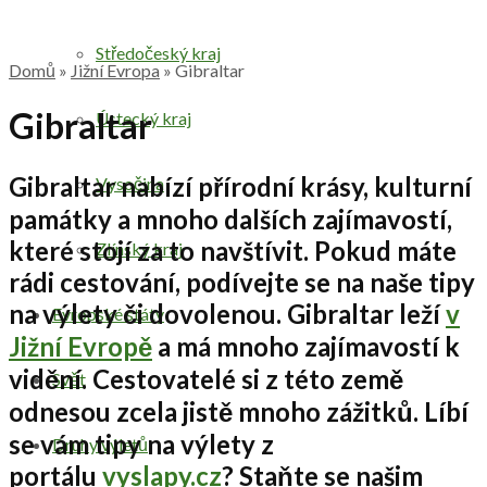
Středočeský kraj
Domů
»
Jižní Evropa
»
Gibraltar
Gibraltar
Ústecký kraj
Gibraltar
nabízí
přírodní krásy, kulturní
Vysočina
památky
a mnoho dalších zajímavostí,
které stojí za to navštívit. Pokud máte
Zlínský kraj
rádi
cestování
, podívejte se na naše
tipy
na výlety či dovolenou
.
Gibraltar leží
v
Evropské státy
Jižní Evropě
a má mnoho zajímavostí k
vidění.
Cestovatelé
si z této země
Svět
odnesou zcela jistě mnoho zážitků. Líbí
se vám tipy na výlety z
Druhy výletů
portálu
vyslapy.cz
? Staňte se našim