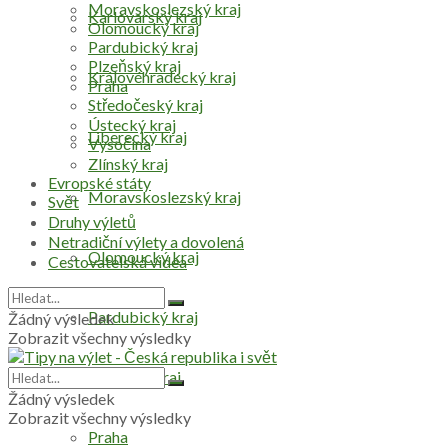
Moravskoslezský kraj
Karlovarský kraj
Olomoucký kraj
Pardubický kraj
Plzeňský kraj
Královéhradecký kraj
Praha
Středočeský kraj
Ústecký kraj
Liberecký kraj
Vysočina
Zlínský kraj
Evropské státy
Moravskoslezský kraj
Svět
Druhy výletů
Netradiční výlety a dovolená
Olomoucký kraj
Cestovatelská videa
Pardubický kraj
Žádný výsledek
Zobrazit všechny výsledky
Plzeňský kraj
Žádný výsledek
Zobrazit všechny výsledky
Praha