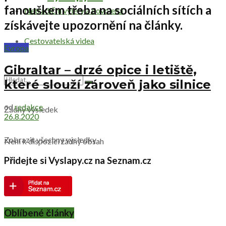
fanouškem třeba na sociálních sítích a
Netradiční výlety a dovolená
získávejte upozornění na články.
Cestovatelská videa
Evropa
Gibraltar – drzé opice i letiště,
které slouží zároveň jako silnice
od
redakce
Žádný výsledek
26.8.2020
Zobrazit všechny výsledky
Není k dispozici žádný obsah
Přidejte si Vyslapy.cz na Seznam.cz
Oblíbené články