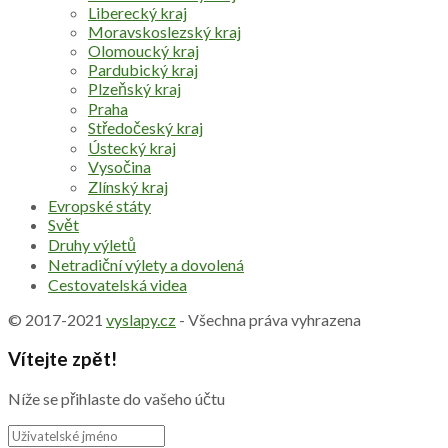
Liberecký kraj
Moravskoslezský kraj
Olomoucký kraj
Pardubický kraj
Plzeňský kraj
Praha
Středočeský kraj
Ústecký kraj
Vysočina
Zlínský kraj
Evropské státy
Svět
Druhy výletů
Netradiční výlety a dovolená
Cestovatelská videa
© 2017-2021
vyslapy.cz
- Všechna práva vyhrazena
Vítejte zpět!
Níže se přihlaste do vašeho účtu