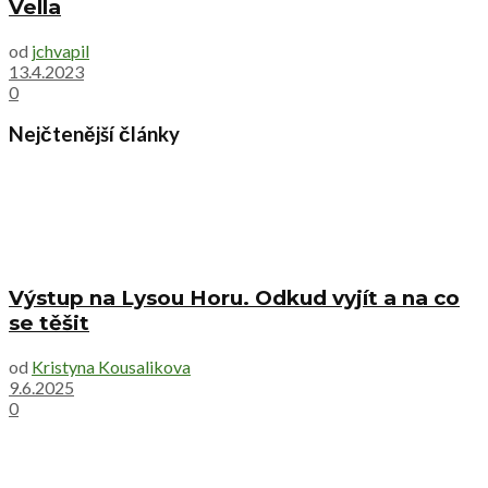
Vella
od
jchvapil
13.4.2023
0
Nejčtenější články
Výstup na Lysou Horu. Odkud vyjít a na co
se těšit
od
Kristyna Kousalikova
9.6.2025
0