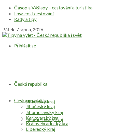
Časopis Výšlapy – cestování a turistika
Low-cost cestování
Rady a tipy
Pátek, 7 srpna, 2026
Přihlásit se
Česká republika
Česká republika
Jihočeský kraj
Jihočeský kraj
Jihomoravský kraj
Karlovarský kraj
Jihomoravský kraj
Královéhradecký kraj
Liberecký kraj