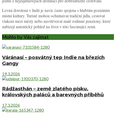
jednu z nejzajímavějších destinací pro dobrodružné cestování.
Levná dovolená v Indii je navíc často spojena s hlubším poznáním
místní kultury. Turisté mohou ochutnávat tradiční jídla, cestovat
vlakem mezi městy nebo navštěvovat malé rodinné penziony, které
nabízejí autentický pohled na život v této fascinující zemi.
Mohlo by Vás zajímat
Váránasí – posvátný tep Indie na březích
Gangy
19.3.2026
Rádžasthán – země zlatého písku,
královských paláců a barevných příběhů
17.3.2026