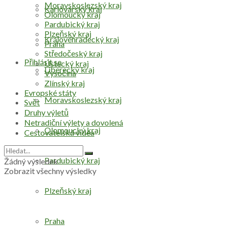
Moravskoslezský kraj
Karlovarský kraj
Olomoucký kraj
Pardubický kraj
Plzeňský kraj
Královéhradecký kraj
Praha
Středočeský kraj
Přihlásit se
Ústecký kraj
Liberecký kraj
Vysočina
Zlínský kraj
Evropské státy
Moravskoslezský kraj
Svět
Druhy výletů
Netradiční výlety a dovolená
Olomoucký kraj
Cestovatelská videa
Pardubický kraj
Žádný výsledek
Zobrazit všechny výsledky
Plzeňský kraj
Praha