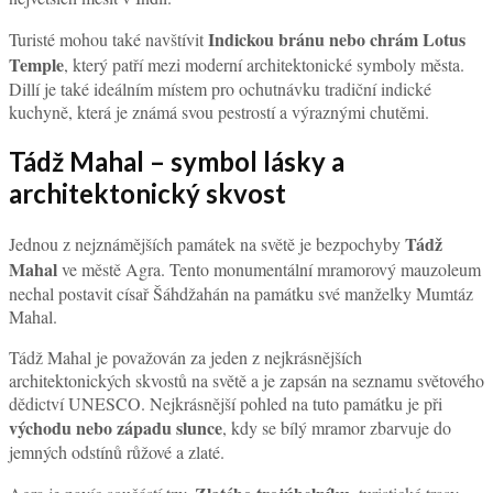
Indickou bránu nebo chrám Lotus
Turisté mohou také navštívit
Temple
, který patří mezi moderní architektonické symboly města.
Dillí je také ideálním místem pro ochutnávku tradiční indické
kuchyně, která je známá svou pestrostí a výraznými chutěmi.
Tádž Mahal – symbol lásky a
architektonický skvost
Tádž
Jednou z nejznámějších památek na světě je bezpochyby
Mahal
ve městě Agra. Tento monumentální mramorový mauzoleum
nechal postavit císař Šáhdžahán na památku své manželky Mumtáz
Mahal.
Tádž Mahal je považován za jeden z nejkrásnějších
architektonických skvostů na světě a je zapsán na seznamu světového
dědictví UNESCO. Nejkrásnější pohled na tuto památku je při
východu nebo západu slunce
, kdy se bílý mramor zbarvuje do
jemných odstínů růžové a zlaté.