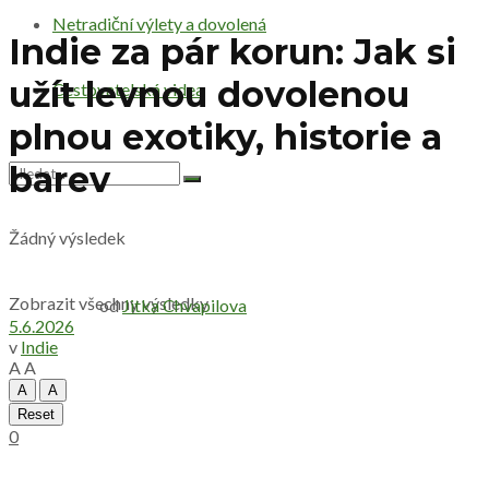
Netradiční výlety a dovolená
Indie za pár korun: Jak si
užít levnou dovolenou
Cestovatelská videa
plnou exotiky, historie a
barev
Žádný výsledek
Zobrazit všechny výsledky
od
Jitka Chvapilova
5.6.2026
v
Indie
A
A
A
A
Reset
0