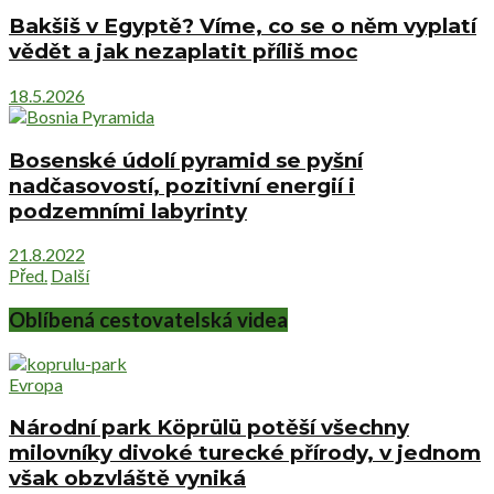
Bakšiš v Egyptě? Víme, co se o něm vyplatí
vědět a jak nezaplatit příliš moc
18.5.2026
Bosenské údolí pyramid se pyšní
nadčasovostí, pozitivní energií i
podzemními labyrinty
21.8.2022
Před.
Další
Oblíbená cestovatelská videa
Evropa
Národní park Köprülü potěší všechny
milovníky divoké turecké přírody, v jednom
však obzvláště vyniká