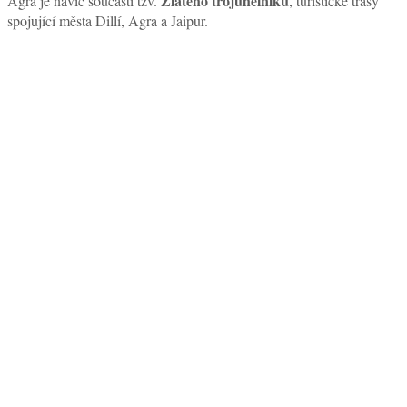
Zlatého trojúhelníku
Agra je navíc součástí tzv.
, turistické trasy
spojující města Dillí, Agra a Jaipur.