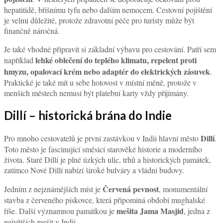
hepatitidě, břišnímu tyfu nebo dalším nemocem. Cestovní pojištění
je velmi důležité, protože zdravotní péče pro turisty může být
finančně náročná.
Je také vhodné připravit si základní výbavu pro cestování. Patří sem
lehké oblečení do teplého klimatu, repelent proti
například
hmyzu, opalovací krém nebo adaptér do elektrických zásuvek
.
Praktické je také mít u sebe hotovost v místní měně, protože v
menších městech nemusí být platební karty vždy přijímány.
Dillí – historická brána do Indie
Dillí
Pro mnoho cestovatelů je první zastávkou v Indii hlavní město
.
Toto město je fascinující směsicí starověké historie a moderního
života. Staré Dillí je plné úzkých ulic, trhů a historických památek,
zatímco Nové Dillí nabízí široké bulváry a vládní budovy.
Červená pevnost
Jedním z nejznámějších míst je
, monumentální
stavba z červeného pískovce, která připomíná období mughalské
mešita Jama Masjid
říše. Další významnou památkou je
, jedna z
největších mešit v Indii.