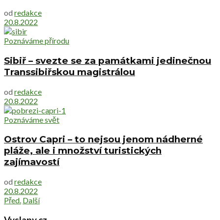
od
redakce
20.8.2022
Poznáváme přírodu
Sibiř – svezte se za památkami jedinečnou
Transsibiřskou magistrálou
od
redakce
20.8.2022
Poznáváme svět
Ostrov Capri – to nejsou jenom nádherné
pláže, ale i množství turistických
zajímavostí
od
redakce
20.8.2022
Před.
Další
Vyslapy.cz