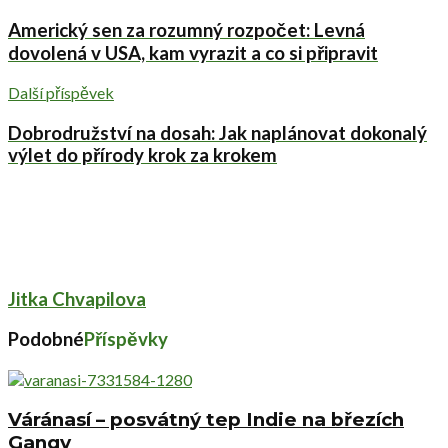
Americký sen za rozumný rozpočet: Levná
dovolená v USA, kam vyrazit a co si připravit
Další příspěvek
Dobrodružství na dosah: Jak naplánovat dokonalý
výlet do přírody krok za krokem
Jitka Chvapilova
Podobné
Příspěvky
Váránasí – posvátný tep Indie na březích
Gangy