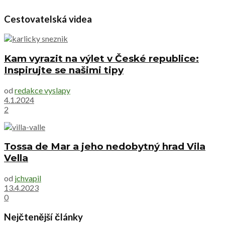
Cestovatelská videa
Kam vyrazit na výlet v České republice:
Inspirujte se našimi tipy
od
redakce vyslapy
4.1.2024
2
Tossa de Mar a jeho nedobytný hrad Vila
Vella
od
jchvapil
13.4.2023
0
Nejčtenější články