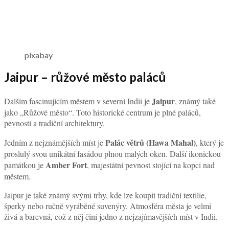
pixabay
Jaipur – růžové město paláců
Jaipur
Dalším fascinujícím městem v severní Indii je
, známý také
jako „Růžové město“. Toto historické centrum je plné paláců,
pevností a tradiční architektury.
Palác větrů (Hawa Mahal)
Jedním z nejznámějších míst je
, který je
proslulý svou unikátní fasádou plnou malých oken. Další ikonickou
Amber Fort
památkou je
, majestátní pevnost stojící na kopci nad
městem.
Jaipur je také známý svými trhy, kde lze koupit tradiční textilie,
šperky nebo ručně vyráběné suvenýry. Atmosféra města je velmi
živá a barevná, což z něj činí jedno z nejzajímavějších míst v Indii.