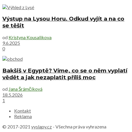
Výstup na Lysou Horu. Odkud vyjít a na co
se těšit
od
Kristyna Kousalikova
9.6.2025
0
Bakšiš v Egyptě? Víme, co se o něm vyplatí
vědět a jak nezaplatit příliš moc
od
Jana Šrámčíková
18.5.2026
1
Kontakt
Reklama
© 2017-2021
vyslapy.cz
- Všechna práva vyhrazena