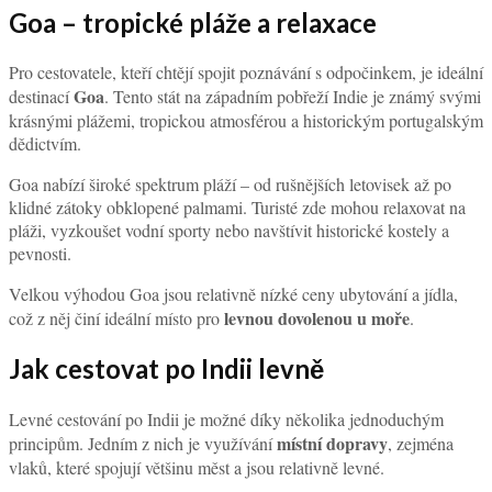
Goa – tropické pláže a relaxace
Pro cestovatele, kteří chtějí spojit poznávání s odpočinkem, je ideální
Goa
destinací
. Tento stát na západním pobřeží Indie je známý svými
krásnými plážemi, tropickou atmosférou a historickým portugalským
dědictvím.
Goa nabízí široké spektrum pláží – od rušnějších letovisek až po
klidné zátoky obklopené palmami. Turisté zde mohou relaxovat na
pláži, vyzkoušet vodní sporty nebo navštívit historické kostely a
pevnosti.
Velkou výhodou Goa jsou relativně nízké ceny ubytování a jídla,
levnou dovolenou u moře
což z něj činí ideální místo pro
.
Jak cestovat po Indii levně
Levné cestování po Indii je možné díky několika jednoduchým
místní dopravy
principům. Jedním z nich je využívání
, zejména
vlaků, které spojují většinu měst a jsou relativně levné.