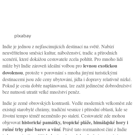
pixabay
Indie je jednou z nejfascinujících destinací na světě. Nabízí
neuvěřitelnou směsici kultur, náboženství, tradic a přírodních
scenérií, které dokážou cestovatele zcela pohltit. Pro mnoho lidí
levnou exotickou
může být Indie zároveň ideální volbou pro
dovolenou
, protože v porovnání s mnoha jinými turistickými
destinacemi jsou zde ceny ubytování, jídla i dopravy relativně nízké.
Pokud je cesta dobře naplánovaná, lze zažít jedinečné dobrodružství
bez nutnosti utratit velké množství peněz.
Indie je země obrovských kontrastů. Vedle moderních velkoměst zde
existují starobylé chrámy, tradiční vesnice i přírodní oblasti, kde se
životní tempo téměř nezměnilo po staletí. Cestovatelé zde mohou
historické památky, tropické pláže, himálajské hory i
objevovat
rušné trhy plné barev a vůní
. Právě tato rozmanitost činí z Indie