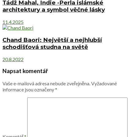
Tádž Mahal, Indie -Perla islámské
architektury a symbol věčné lásky
11.4.2025
Chand Baori: Největší a nejhlubší
schodišťová studna na světě
20.8.2022
Napsat komentář
Vaše e-mailová adresa nebude zveřejněna.
Vyžadované
informace jsou označeny
*
Komentář
*