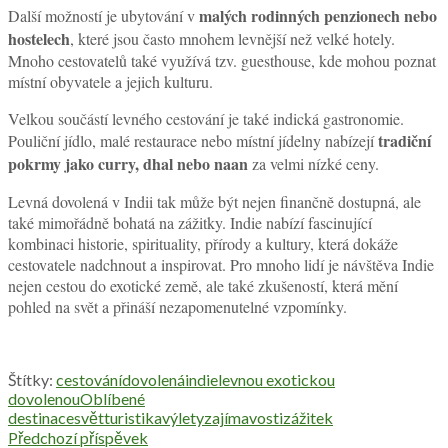
malých rodinných penzionech nebo
Další možností je ubytování v
hostelech
, které jsou často mnohem levnější než velké hotely.
Mnoho cestovatelů také využívá tzv. guesthouse, kde mohou poznat
místní obyvatele a jejich kulturu.
Velkou součástí levného cestování je také indická gastronomie.
tradiční
Pouliční jídlo, malé restaurace nebo místní jídelny nabízejí
pokrmy jako curry, dhal nebo naan
za velmi nízké ceny.
Levná dovolená v Indii tak může být nejen finančně dostupná, ale
také mimořádně bohatá na zážitky. Indie nabízí fascinující
kombinaci historie, spirituality, přírody a kultury, která dokáže
cestovatele nadchnout a inspirovat. Pro mnoho lidí je návštěva Indie
nejen cestou do exotické země, ale také zkušeností, která mění
pohled na svět a přináší nezapomenutelné vzpomínky.
Štítky:
cestování
dovolená
indie
levnou exotickou
dovolenou
Oblíbené
destinace
svět
turistika
výlety
zajímavosti
zážitek
Předchozí příspěvek