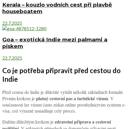
Kerala – kouzlo vodních cest při plavbě
houseboatem
22.7.2025
Goa – exotická Indie mezi palmami a
pískem
22.7.2025
Co je potřeba připravit před cestou do
Indie
Před cestou do Indie je důležité vyřídit několik základních formalit.
platný cestovní pas a turistické vízum
Prvním krokem je
. V
současnosti lze vízum často získat online prostřednictvím systému e-
visa, což výrazně usnadňuje celý proces.
zdravotní příprava a cestovní
Dalším důležitým krokem je
pojištění
. V některých případech se doporučuje očkování proti