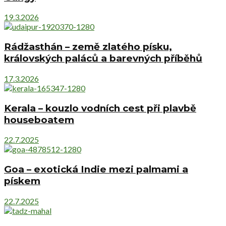
19.3.2026
Rádžasthán – země zlatého písku,
královských paláců a barevných příběhů
17.3.2026
Kerala – kouzlo vodních cest při plavbě
houseboatem
22.7.2025
Goa – exotická Indie mezi palmami a
pískem
22.7.2025