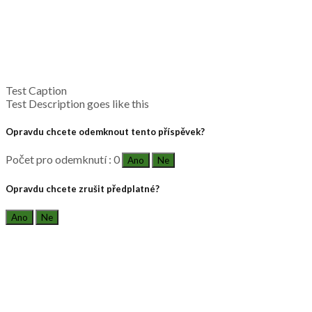
Test Caption
Test Description goes like this
Opravdu chcete odemknout tento příspěvek?
Počet pro odemknutí : 0
Ano
Ne
Opravdu chcete zrušit předplatné?
Ano
Ne