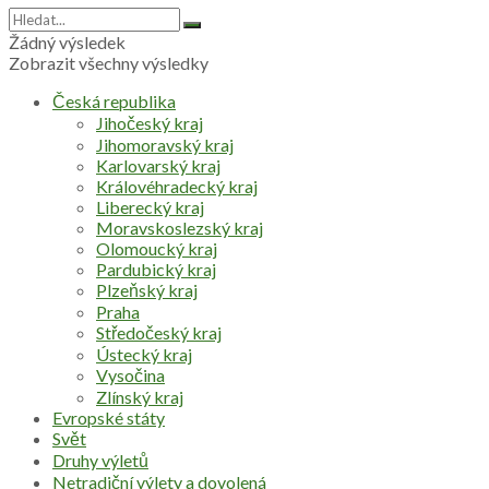
Žádný výsledek
Zobrazit všechny výsledky
Česká republika
Jihočeský kraj
Jihomoravský kraj
Karlovarský kraj
Královéhradecký kraj
Liberecký kraj
Moravskoslezský kraj
Olomoucký kraj
Pardubický kraj
Plzeňský kraj
Praha
Středočeský kraj
Ústecký kraj
Vysočina
Zlínský kraj
Evropské státy
Svět
Druhy výletů
Netradiční výlety a dovolená