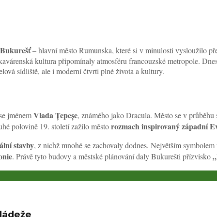
Bukurešť
– hlavní město Rumunska, které si v minulosti vysloužilo př
 i kavárenská kultura připomínaly atmosféru francouzské metropole. Dne
vá sídliště, ale i moderní čtvrti plné života a kultury.
Vlada Țepeșe
a se jménem
, známého jako Dracula. Město se v průběhu 
rozmach inspirovaný západní E
é polovině 19. století zažilo město
lní stavby
, z nichž mnohé se zachovaly dodnes. Největším symbolem 
onie
„
. Právě tyto budovy a městské plánování daly Bukurešti přízvisko
ládeže