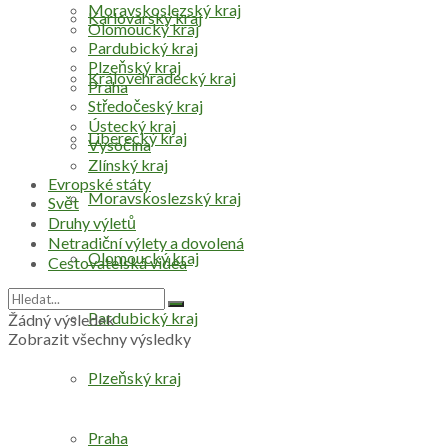
Moravskoslezský kraj
Karlovarský kraj
Olomoucký kraj
Pardubický kraj
Plzeňský kraj
Královéhradecký kraj
Praha
Středočeský kraj
Ústecký kraj
Liberecký kraj
Vysočina
Zlínský kraj
Evropské státy
Moravskoslezský kraj
Svět
Druhy výletů
Netradiční výlety a dovolená
Olomoucký kraj
Cestovatelská videa
Pardubický kraj
Žádný výsledek
Zobrazit všechny výsledky
Plzeňský kraj
Praha