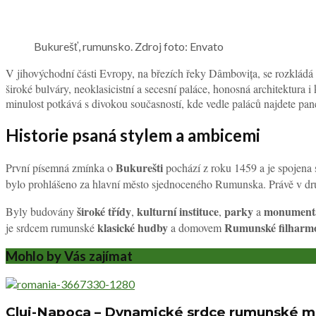
Bukurešť, rumunsko. Zdroj foto: Envato
V jihovýchodní části Evropy, na březích řeky Dâmbovița, se rozkládá
široké bulváry, neoklasicistní a secesní paláce, honosná architektura
minulost potkává s divokou současností, kde vedle paláců najdete panelo
Historie psaná stylem a ambicemi
Bukurešti
První písemná zmínka o
pochází z roku 1459 a je spojen
bylo prohlášeno za hlavní město sjednoceného Rumunska. Právě v druh
široké třídy
kulturní instituce
parky
monumentá
Byly budovány
,
,
a
klasické hudby
Rumunské filharm
je srdcem rumunské
a domovem
Mohlo by Vás zajímat
Cluj-Napoca – Dynamické srdce rumunské m