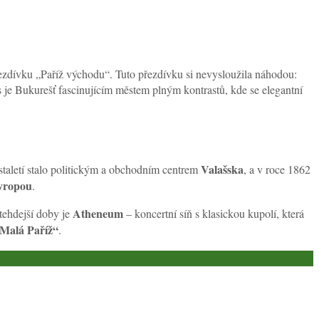
ezdívku „Paříž východu“. Tuto přezdívku si nevysloužila náhodou:
s je Bukurešť fascinujícím městem plným kontrastů, kde se elegantní
Valašska
staletí stalo politickým a obchodním centrem
, a v roce 1862
vropou
.
Atheneum
tehdejší doby je
– koncertní síň s klasickou kupolí, která
Malá Paříž“
.