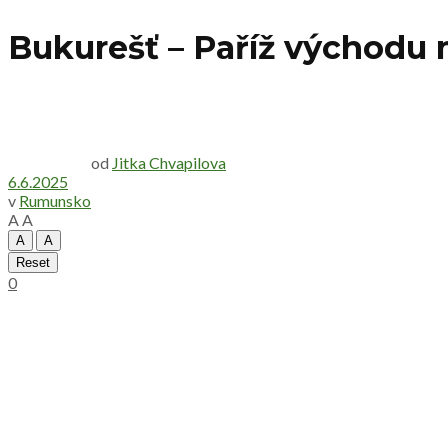
Bukurešť – Paříž východu 
od
Jitka Chvapilova
6.6.2025
v
Rumunsko
A
A
A
A
Reset
0