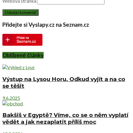
Webová stránka
Přidejte si Vyslapy.cz na Seznam.cz
Oblíbené články
Výstup na Lysou Horu. Odkud vyjít a na co
se těšit
9.6.2025
Bakšiš v Egyptě? Víme, co se o něm vyplatí
vědět a jak nezaplatit příliš moc