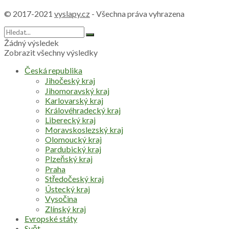
© 2017-2021
vyslapy.cz
- Všechna práva vyhrazena
Žádný výsledek
Zobrazit všechny výsledky
Česká republika
Jihočeský kraj
Jihomoravský kraj
Karlovarský kraj
Královéhradecký kraj
Liberecký kraj
Moravskoslezský kraj
Olomoucký kraj
Pardubický kraj
Plzeňský kraj
Praha
Středočeský kraj
Ústecký kraj
Vysočina
Zlínský kraj
Evropské státy
Svět