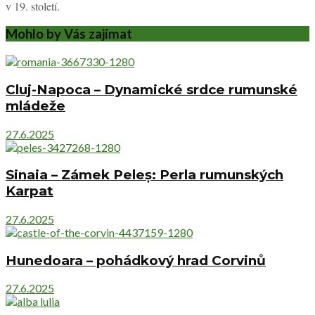
v 19. století.
Mohlo by Vás zajímat
Cluj-Napoca – Dynamické srdce rumunské
mládeže
27.6.2025
Sinaia – Zámek Peleș: Perla rumunských
Karpat
27.6.2025
Hunedoara – pohádkový hrad Corvinů
27.6.2025