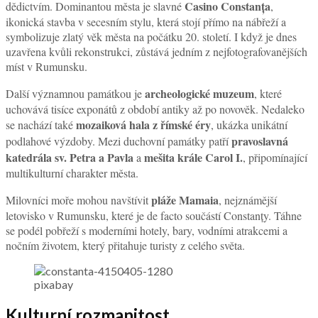
Casino Constanța
dědictvím. Dominantou města je slavné
,
ikonická stavba v secesním stylu, která stojí přímo na nábřeží a
symbolizuje zlatý věk města na počátku 20. století. I když je dnes
uzavřena kvůli rekonstrukci, zůstává jedním z nejfotografovanějších
míst v Rumunsku.
archeologické muzeum
Další významnou památkou je
, které
uchovává tisíce exponátů z období antiky až po novověk. Nedaleko
mozaiková hala z římské éry
se nachází také
, ukázka unikátní
pravoslavná
podlahové výzdoby. Mezi duchovní památky patří
katedrála sv. Petra a Pavla
mešita krále Carol I.
a
, připomínající
multikulturní charakter města.
pláže Mamaia
Milovníci moře mohou navštívit
, nejznámější
letovisko v Rumunsku, které je de facto součástí Constanțy. Táhne
se podél pobřeží s moderními hotely, bary, vodními atrakcemi a
nočním životem, který přitahuje turisty z celého světa.
pixabay
Kulturní rozmanitost