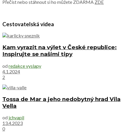
Přečíst nebo stáhnout si ho můžete ZDARMA
ZDE
Cestovatelská videa
Kam vyrazit na výlet v České republice:
Inspirujte se našimi tipy
od
redakce vyslapy
4.1.2024
2
Tossa de Mar a jeho nedobytný hrad Vila
Vella
od
jchvapil
13.4.2023
0