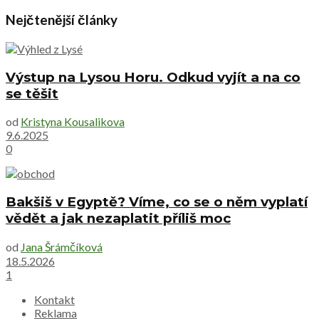
Nejčtenější články
Výstup na Lysou Horu. Odkud vyjít a na co
se těšit
od
Kristyna Kousalikova
9.6.2025
0
Bakšiš v Egyptě? Víme, co se o něm vyplatí
vědět a jak nezaplatit příliš moc
od
Jana Šrámčíková
18.5.2026
1
Kontakt
Reklama