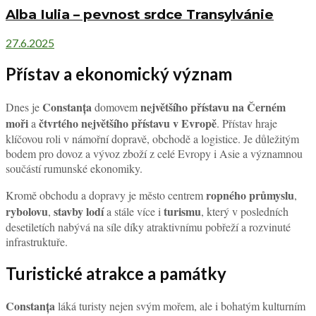
Alba Iulia – pevnost srdce Transylvánie
27.6.2025
Přístav a ekonomický význam
Constanța
největšího přístavu na Černém
Dnes je
domovem
moři
čtvrtého největšího přístavu v Evropě
a
. Přístav hraje
klíčovou roli v námořní dopravě, obchodě a logistice. Je důležitým
bodem pro dovoz a vývoz zboží z celé Evropy i Asie a významnou
součástí rumunské ekonomiky.
ropného průmyslu
Kromě obchodu a dopravy je město centrem
,
rybolovu
stavby lodí
turismu
,
a stále více i
, který v posledních
desetiletích nabývá na síle díky atraktivnímu pobřeží a rozvinuté
infrastruktuře.
Turistické atrakce a památky
Constanța
láká turisty nejen svým mořem, ale i bohatým kulturním