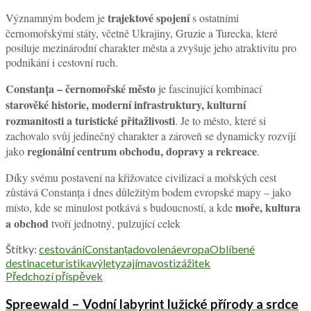
trajektové spojení
Významným bodem je
s ostatními
černomořskými státy, včetně Ukrajiny, Gruzie a Turecka, které
posiluje mezinárodní charakter města a zvyšuje jeho atraktivitu pro
podnikání i cestovní ruch.
Constanța – černomořské město
je fascinující kombinací
starověké historie, moderní infrastruktury, kulturní
rozmanitosti a turistické přitažlivosti
. Je to město, které si
zachovalo svůj jedinečný charakter a zároveň se dynamicky rozvíjí
regionální centrum obchodu, dopravy a rekreace
jako
.
Díky svému postavení na křižovatce civilizací a mořských cest
zůstává Constanța i dnes důležitým bodem evropské mapy – jako
moře, kultura
místo, kde se minulost potkává s budoucností, a kde
a obchod
tvoří jednotný, pulzující celek
Štítky:
cestování
Constanța
dovolená
evropa
Oblíbené
destinace
turistika
výlety
zajímavosti
zážitek
Předchozí příspěvek
Spreewald – Vodní labyrint lužické přírody a srdce