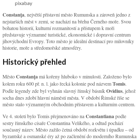
pixabay
Constanța
, největší přístavní město Rumunska a zároveň jedno z
nejstarších měst v zemi, se nachází na břehu Černého moře. Svou
bohatou historií, kulturní rozmanitostí a přístupem k moři
představuje významné turistické, ekonomické i dopravní centrum
jihovýchodní Evropy. Toto město je ideální destinací pro milovníky
historie, moře a středomořské atmosféry.
Historický přehled
Constanța
Město
má kořeny hluboko v minulosti. Založeno bylo
Tomis
kolem roku 600 př. n. l. jako řecká kolonie pod názvem
.
Ovidius
Podle legendy zde byl vyhnán slavný římský básník
, jehož
socha dnes zdobí hlavní náměstí města. V období Římské říše se
město stalo významným obchodním přístavem a kulturním centrem.
Constantiana
Ve 4. století bylo Tomis přejmenováno na
podle
sestry římského císaře Constantina Velikého, a odtud pochází
současný název. Město zažilo četná období rozkvětu i úpadku – od
byzantské a osmanské éry až po začlenění do moderního Rumunska