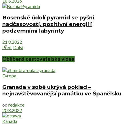
18.5.2026
Bosenské údolí pyramid se pyšní
nadčasovostí, pozitivní energií i
podzemními labyrinty
21.8.2022
Před.
Další
Oblíbená cestovatelská videa
Evropa
Granada v sobě ukrývá poklad –
nejnavštěvovanější památku ve Španělsku
od
redakce
20.8.2022
Kanada