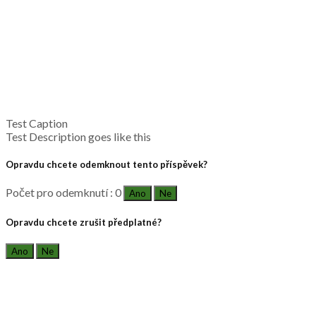
Test Caption
Test Description goes like this
Opravdu chcete odemknout tento příspěvek?
Počet pro odemknutí : 0
Ano
Ne
Opravdu chcete zrušit předplatné?
Ano
Ne