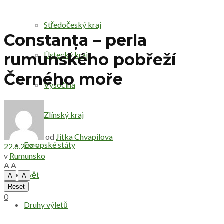
Středočeský kraj
Constanța – perla
Ústecký kraj
rumunského pobřeží
Černého moře
Vysočina
Zlínský kraj
od
Jitka Chvapilova
Evropské státy
22.6.2025
v
Rumunsko
A
A
Svět
A
A
Reset
0
Druhy výletů