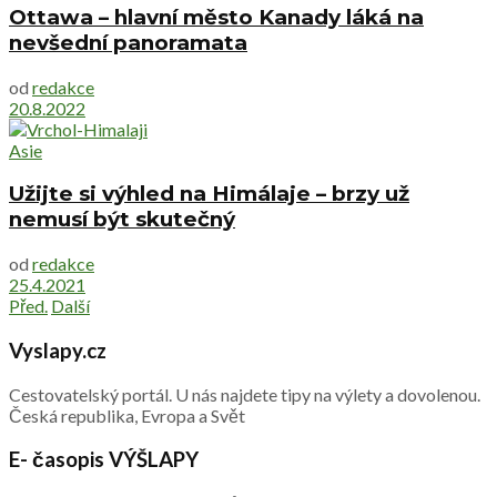
Ottawa – hlavní město Kanady láká na
nevšední panoramata
od
redakce
20.8.2022
Asie
Užijte si výhled na Himálaje – brzy už
nemusí být skutečný
od
redakce
25.4.2021
Před.
Další
Vyslapy.cz
Cestovatelský portál. U nás najdete tipy na výlety a dovolenou.
Česká republika, Evropa a Svět
E- časopis VÝŠLAPY