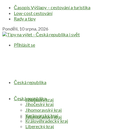
Časopis Výšlapy – cestování a turistika
Low-cost cestování
Rady a tipy
Pondělí, 10 srpna, 2026
Přihlásit se
Česká republika
Česká republika
Jihočeský kraj
Jihočeský kraj
Jihomoravský kraj
Karlovarský kraj
Jihomoravský kraj
Královéhradecký kraj
Liberecký kraj