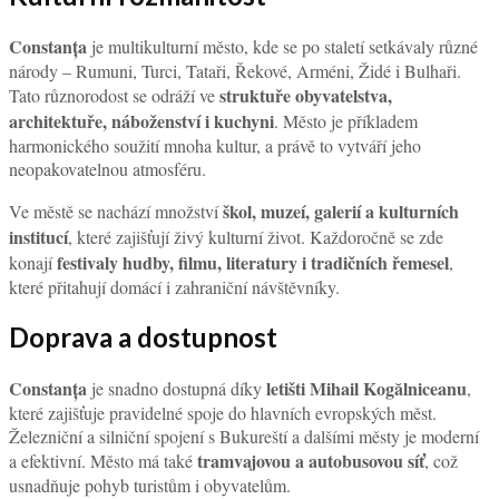
Constanța
je multikulturní město, kde se po staletí setkávaly různé
národy – Rumuni, Turci, Tataři, Řekové, Arméni, Židé i Bulhaři.
struktuře obyvatelstva,
Tato různorodost se odráží ve
architektuře, náboženství i kuchyni
. Město je příkladem
harmonického soužití mnoha kultur, a právě to vytváří jeho
neopakovatelnou atmosféru.
škol, muzeí, galerií a kulturních
Ve městě se nachází množství
institucí
, které zajišťují živý kulturní život. Každoročně se zde
festivaly hudby, filmu, literatury i tradičních řemesel
konají
,
které přitahují domácí i zahraniční návštěvníky.
Doprava a dostupnost
Constanța
letišti Mihail Kogălniceanu
je snadno dostupná díky
,
které zajišťuje pravidelné spoje do hlavních evropských měst.
Železniční a silniční spojení s Bukureští a dalšími městy je moderní
tramvajovou a autobusovou síť
a efektivní. Město má také
, což
usnadňuje pohyb turistům i obyvatelům.