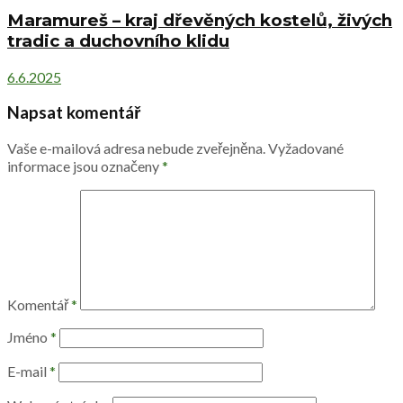
Maramureš – kraj dřevěných kostelů, živých
tradic a duchovního klidu
6.6.2025
Napsat komentář
Vaše e-mailová adresa nebude zveřejněna.
Vyžadované
informace jsou označeny
*
Komentář
*
Jméno
*
E-mail
*