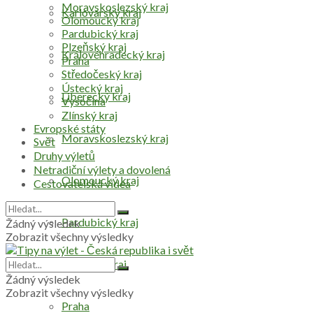
Moravskoslezský kraj
Karlovarský kraj
Olomoucký kraj
Pardubický kraj
Plzeňský kraj
Královéhradecký kraj
Praha
Středočeský kraj
Ústecký kraj
Liberecký kraj
Vysočina
Zlínský kraj
Evropské státy
Moravskoslezský kraj
Svět
Druhy výletů
Netradiční výlety a dovolená
Olomoucký kraj
Cestovatelská videa
Pardubický kraj
Žádný výsledek
Zobrazit všechny výsledky
Plzeňský kraj
Žádný výsledek
Zobrazit všechny výsledky
Praha