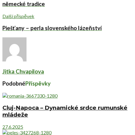
německé tradice
Další příspěvek
Piešťany – perla slovenského lázeňství
Jitka Chvapilova
Podobné
Příspěvky
Cluj-Napoca – Dynamické srdce rumunské
mládeže
27.6.2025