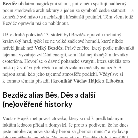
Bezděz
obdařen magickými silami, jiní v něm spatřují nádherný
počin středověké architektury a jeden ze symbolů české státnosti – a
konečně své místo tu nacházejí i křesťanští poutníci. Těm všem totiž
Bezděz opravdu má co nabídnout.
Už v druhé polovině 13. století byl Bezděz opravdu mohutný
královský hrad, tyčící se ne velké znělcové homoli, které nikdo
Velký Bezděz
neřekl jinak než
. Právě znělec, který podle milovníků
tajemna vyzařuje zvláštní energii, sem láká nejrůznější milovníky
esoterična. Hovoří se o dávné pohanské svatyni, která střežila toto
místo již v dávných věcích a udržovala mocné síly na uzdě. A
nejsou sami, kdo jeho tajemné atmosféře podlehl. Vždyť své si
kronikář Václav Hájek z Libočan.
k tomuto tématu přisadil i
Bezděz alias Běs, Děs a další
(ne)ověřené historky
Václav Hájek měl pověst člověka, který si rád k předkládaným
faktům ledacos přidal a domyslel. Je proto s podivem, že ho dnes
ještě mnohé zájmové stránky berou za „bernou minci“ a vydávají
jeho smyšlenky za fakta. Ne, opravdu na Bezdězu kdysi nesídlili