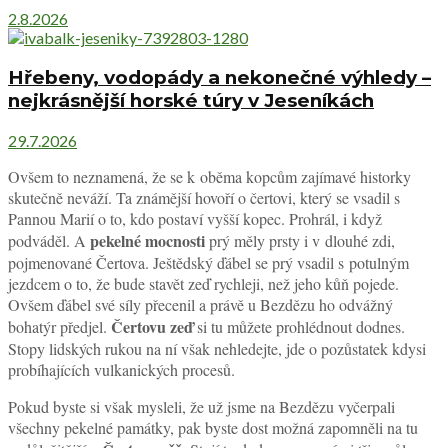
2.8.2026
Hřebeny, vodopády a nekonečné výhledy –
nejkrásnější horské túry v Jeseníkách
29.7.2026
Ovšem to neznamená, že se k oběma kopcům zajímavé historky
skutečně neváží. Ta známější hovoří o čertovi, který se vsadil s
Pannou Marií o to, kdo postaví vyšší kopec. Prohrál, i když
pekelné mocnosti
podváděl. A
prý měly prsty i v dlouhé zdi,
pojmenované Čertova. Ještědský ďábel se prý vsadil s potulným
jezdcem o to, že bude stavět zeď rychleji, než jeho kůň pojede.
Ovšem ďábel své síly přecenil a právě u Bezdězu ho odvážný
Čertovu zeď
bohatýr předjel.
si tu můžete prohlédnout dodnes.
Stopy lidských rukou na ní však nehledejte, jde o pozůstatek kdysi
probíhajících vulkanických procesů.
Pokud byste si však mysleli, že už jsme na Bezdězu vyčerpali
všechny pekelné památky, pak byste dost možná zapomněli na tu