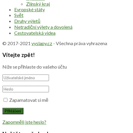
Zlínský kraj
Evropské státy
Svět
Druhy výletů
Netradiční výlety a dovolená
Cestovatelská videa
© 2017-2021
vyslapy.cz
- Všechna práva vyhrazena
Vítejte zpět!
Níže se přihlaste do vašeho účtu
Zapamatovat si mě
Zapomněli jste heslo?