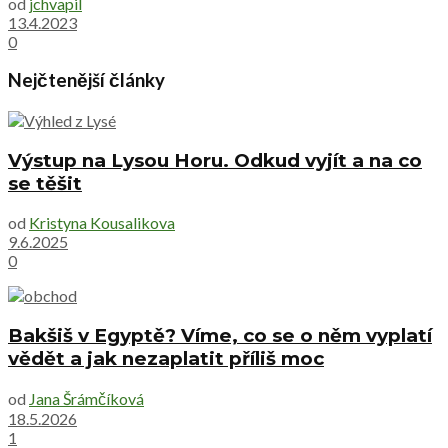
od
jchvapil
13.4.2023
0
Nejčtenější články
Výstup na Lysou Horu. Odkud vyjít a na co
se těšit
od
Kristyna Kousalikova
9.6.2025
0
Bakšiš v Egyptě? Víme, co se o něm vyplatí
vědět a jak nezaplatit příliš moc
od
Jana Šrámčíková
18.5.2026
1