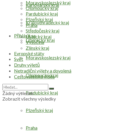
Moravskoslezský kraj
Karlovarský kraj
Olomoucký kraj
Pardubický kraj
Plzeňský kraj
Královéhradecký kraj
Praha
Středočeský kraj
Přihlásit se
Ústecký kraj
Liberecký kraj
Vysočina
Zlínský kraj
Evropské státy
Moravskoslezský kraj
Svět
Druhy výletů
Netradiční výlety a dovolená
Olomoucký kraj
Cestovatelská videa
Pardubický kraj
Žádný výsledek
Zobrazit všechny výsledky
Plzeňský kraj
Praha