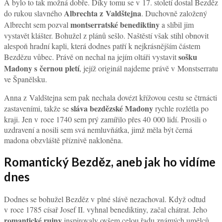
A bylo to tak možná dobře. Díky tomu se v 17. století dostal Bezděz
Albrechta z Valdštejna
do rukou slavného
. Duchovně založený
montserratské benediktiny
Albrecht sem pozval
a slíbil jim
vystavět klášter. Bohužel z plánů sešlo. Naštěstí však stihl obnovit
alespoň hradní kapli, která dodnes patří k nejkrásnějším částem
sošku
Bezdězu vůbec. Právě on nechal na jejím oltáři vystavit
Madony s černou pletí
, jejíž originál najdeme právě v Monstserratu
ve Španělsku.
Anna z Valdštejna sem pak nechala dovézt křížovou cestu se čtrnácti
sláva bezdězské Madony
zastaveními, takže se
rychle rozlétla po
kraji. Jen v roce 1740 sem prý zamířilo přes 40 000 lidí. Prosili o
uzdravení a nosili sem svá nemluvňátka, jimž měla být černá
madona obzvláště příznivě nakloněna.
Romantický Bezděz, aneb jak ho vidíme
dnes
Dodnes se bohužel Bezděz v plné slávě nezachoval. Když odtud
v roce 1785 císař Josef II. vyhnal benediktiny, začal chátrat. Jeho
romantické ruiny
inspirovaly ovšem celou řadu známých umělců,