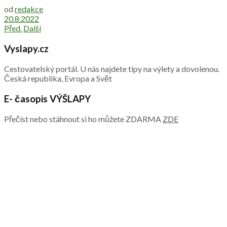
od
redakce
20.8.2022
Před.
Další
Vyslapy.cz
Cestovatelský portál. U nás najdete tipy na výlety a dovolenou.
Česká republika, Evropa a Svět
E- časopis VÝŠLAPY
Přečíst nebo stáhnout si ho můžete ZDARMA
ZDE