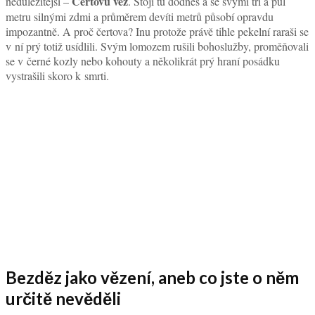
Čertovu věž
nedůležitější –
. Stojí tu dodnes a se svými tři a půl
metru silnými zdmi a průměrem devíti metrů působí opravdu
impozantně. A proč čertova? Inu protože právě tihle pekelní raraši se
v ní prý totiž usídlili. Svým lomozem rušili bohoslužby, proměňovali
se v černé kozly nebo kohouty a několikrát prý hraní posádku
vystrašili skoro k smrti.
Bezděz jako vězení, aneb co jste o něm
určitě nevěděli