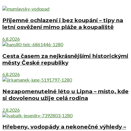
Příjemné ochlazení i bez koupání – tipy na
letní osvěžení mimo pláže a koupaliště
6.8.2026
Cesta časem za nejkrásnějšími historickými
městy České republiky
6.8.2026
Nezapomenutelné léto u Lipna – místo, kde
si dovolenou užije celá rodina
2.8.2026
Hřebeny, vodopády a nekonečné výhledy –