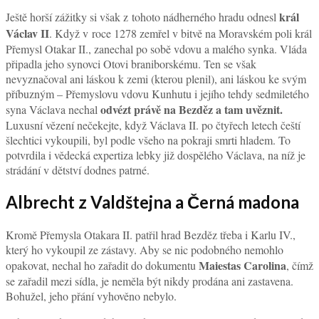
král
Ještě horší zážitky si však z tohoto nádherného hradu odnesl
Václav II
. Když v roce 1278 zemřel v bitvě na Moravském poli král
Přemysl Otakar II., zanechal po sobě vdovu a malého synka. Vláda
připadla jeho synovci Otovi braniborskému. Ten se však
nevyznačoval ani láskou k zemi (kterou plenil), ani láskou ke svým
příbuzným – Přemyslovu vdovu Kunhutu i jejího tehdy sedmiletého
odvézt právě na Bezděz a tam uvěznit.
syna Václava nechal
Luxusní vězení nečekejte, když Václava II. po čtyřech letech čeští
šlechtici vykoupili, byl podle všeho na pokraji smrti hladem. To
potvrdila i vědecká expertiza lebky již dospělého Václava, na níž je
strádání v dětství dodnes patrné.
Albrecht z Valdštejna a Černá madona
Kromě Přemysla Otakara II. patřil hrad Bezděz třeba i Karlu IV.,
který ho vykoupil ze zástavy. Aby se nic podobného nemohlo
Maiestas Carolina
opakovat, nechal ho zařadit do dokumentu
, čímž
se zařadil mezi sídla, je neměla být nikdy prodána ani zastavena.
Bohužel, jeho přání vyhověno nebylo.