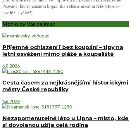
Běs a
Děs
Pšované, kteří menšímu kopci říkali
nižšímu
(Besděs –
bezděz, slyšíte?).
Mohlo by Vás zajímat
Příjemné ochlazení i bez koupání – tipy na
letní osvěžení mimo pláže a koupaliště
6.8.2026
Cesta časem za nejkrásnějšími historickými
městy České republiky
6.8.2026
Nezapomenutelné léto u Lipna – místo, kde
si dovolenou užije celá rodina