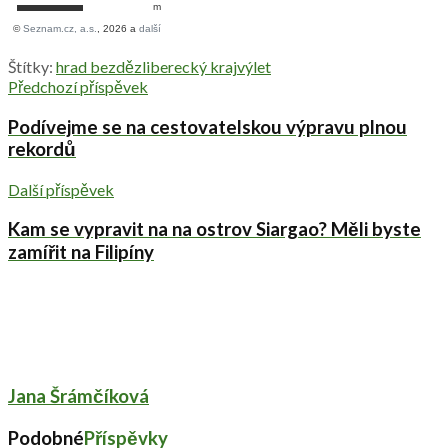
Štítky:
hrad bezděz
liberecký kraj
výlet
Předchozí příspěvek
Podívejme se na cestovatelskou výpravu plnou
rekordů
Další příspěvek
Kam se vypravit na na ostrov Siargao? Měli byste
zamířit na Filipíny
Jana Šrámčíková
Podobné
Příspěvky