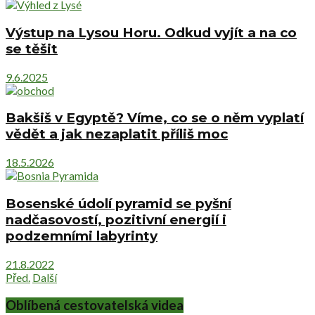
Výstup na Lysou Horu. Odkud vyjít a na co
se těšit
9.6.2025
Bakšiš v Egyptě? Víme, co se o něm vyplatí
vědět a jak nezaplatit příliš moc
18.5.2026
Bosenské údolí pyramid se pyšní
nadčasovostí, pozitivní energií i
podzemními labyrinty
21.8.2022
Před.
Další
Oblíbená cestovatelská videa