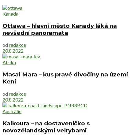
Kanada
Ottawa – hlavní město Kanady láká na
nevšední panoramata
od
redakce
20.8.2022
Afrika
Masai Mara – kus pravé divočiny na území
Keni
od
redakce
20.8.2022
Austrálie
Kaikoura – na dostaveníčko s
novozélandskými velrybami