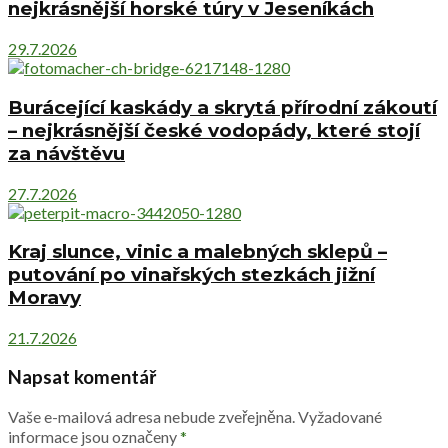
nejkrásnější horské túry v Jeseníkách
29.7.2026
Burácející kaskády a skrytá přírodní zákoutí
– nejkrásnější české vodopády, které stojí
za návštěvu
27.7.2026
Kraj slunce, vinic a malebných sklepů –
putování po vinařských stezkách jižní
Moravy
21.7.2026
Napsat komentář
Vaše e-mailová adresa nebude zveřejněna.
Vyžadované
informace jsou označeny
*