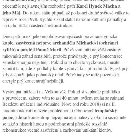
Karel Hynek Mácha a
přičemž k nejslavnějším rozhodně patří
jeho Máj.
Do rukou státu připadl až po konci druhé světové války to
teprve v roce 1978. Rychle získal statut národní kulturní památky a
na řadu přišla i částečná rekonstrukce.
Dnes patří mezi jeho nejobdivovanější části právě raně gotická
kaple, zasvěcená nejprve archandělu Michaelovi (ochránci
rytířů) a později Panně Marii
. Právě sem míří největší zástupy
milovníků záhad senzibilů, protože právě tady je prý koncentrace
zemské energie nejsilněji. Pokud si to chcete vyzkoušet, musíte
zamířit tam, kde z podlahy kaple vyčnívá kus přírodní skály, jež prý
kdysi sloužil jako pohanský oltář. Právě tady se totiž pozemské
energie prý koncentrují nejsilněji.
Vystoupat můžete i na Velkou věž. Pokud si zaplatíte prohlídku
s průvodcem, zabere vám to asi 40 minut, ovšem toulat se ruinami
Bezdězu můžete i individuálně. Nově (od roku 2018) si na II.
templářský
hradním nádvoří můžete prohlédnout i Obnovený
palác
, kde se koncentrují nejzajímavější nálezy z okolí a seznámíte
se také s historií hradu a podrobnostmi předešlé rozsáhlé
rekonstrukce včetně zastřešení a zachování unikátní klenby.