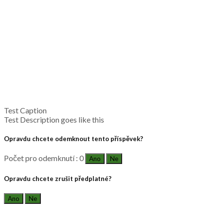
Test Caption
Test Description goes like this
Opravdu chcete odemknout tento příspěvek?
Počet pro odemknutí : 0
Ano
Ne
Opravdu chcete zrušit předplatné?
Ano
Ne