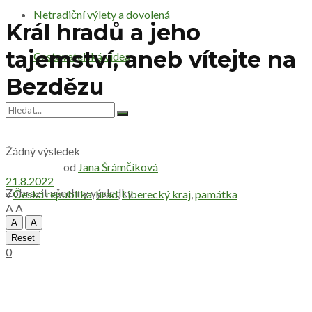
Netradiční výlety a dovolená
Král hradů a jeho
tajemství, aneb vítejte na
Cestovatelská videa
Bezdězu
Žádný výsledek
od
Jana Šrámčíková
21.8.2022
Zobrazit všechny výsledky
v
Česká republika
,
hrad
,
Liberecký kraj
,
památka
A
A
A
A
Reset
0