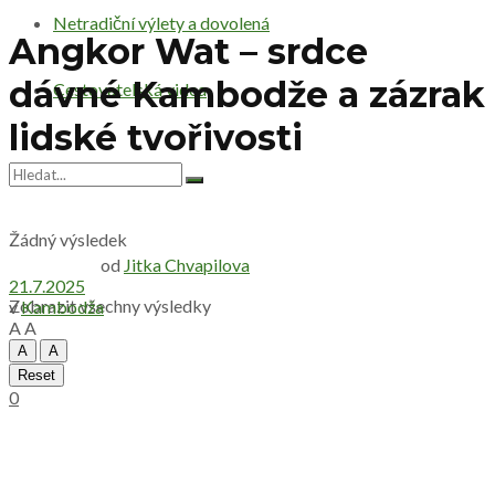
Netradiční výlety a dovolená
Angkor Wat – srdce
dávné Kambodže a zázrak
Cestovatelská videa
lidské tvořivosti
Žádný výsledek
od
Jitka Chvapilova
21.7.2025
Zobrazit všechny výsledky
v
Kambodža
A
A
A
A
Reset
0