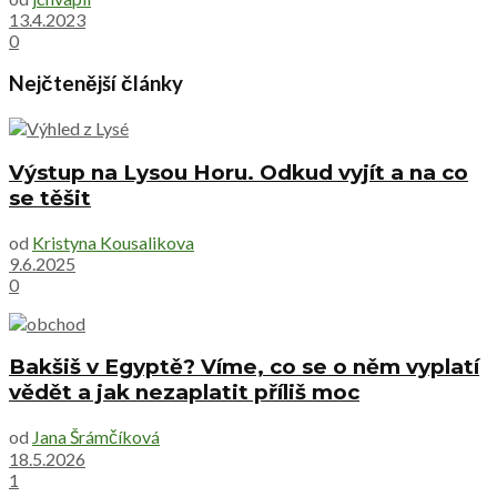
13.4.2023
0
Nejčtenější články
Výstup na Lysou Horu. Odkud vyjít a na co
se těšit
od
Kristyna Kousalikova
9.6.2025
0
Bakšiš v Egyptě? Víme, co se o něm vyplatí
vědět a jak nezaplatit příliš moc
od
Jana Šrámčíková
18.5.2026
1