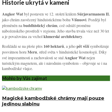
Historie ukrytá v kameni
Angkor Wat
Súrjavarmanem II.
byl postaven ve 12. století králem
Višnuovi
jako chrám zasvěcený hinduistickému bohu
. Později byl
buddhistický chrám
přeměněn na
, což odráží proměnu
náboženského prostředí v regionu. Jeho stavba trvala více než 30 let
khmerské architektury
a je považována za vrchol
.
160 hektarů
pět věží
Rozkládá se na ploše přes
, a jeho
symbolizuje
Meru
posvátnou horu
, střed světa v hinduistické kosmologii. Díky
Angkor Wat
své impozantnosti a zachovalosti se stal
nejen
turistickým magnetem, ale i národním symbolem – objevuje se i na
kambodžské vlajce.
Mohlo by Vás zajímat
Magické kambodžské chrámy mají pouze
jedinou slabinu