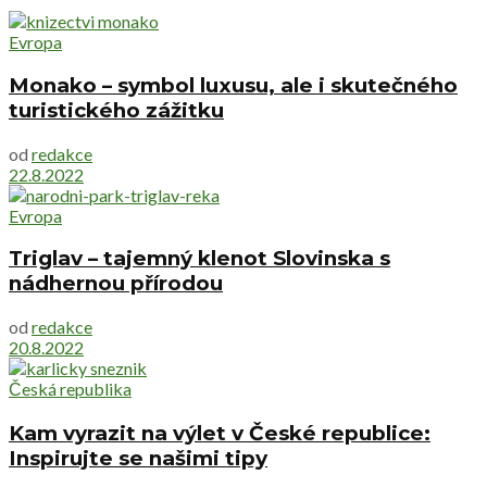
Evropa
Monako – symbol luxusu, ale i skutečného
turistického zážitku
od
redakce
22.8.2022
Evropa
Triglav – tajemný klenot Slovinska s
nádhernou přírodou
od
redakce
20.8.2022
Česká republika
Kam vyrazit na výlet v České republice:
Inspirujte se našimi tipy