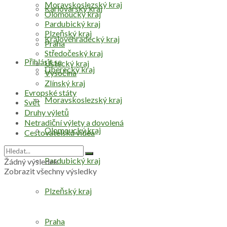
Moravskoslezský kraj
Karlovarský kraj
Olomoucký kraj
Pardubický kraj
Plzeňský kraj
Královéhradecký kraj
Praha
Středočeský kraj
Přihlásit se
Ústecký kraj
Liberecký kraj
Vysočina
Zlínský kraj
Evropské státy
Moravskoslezský kraj
Svět
Druhy výletů
Netradiční výlety a dovolená
Olomoucký kraj
Cestovatelská videa
Pardubický kraj
Žádný výsledek
Zobrazit všechny výsledky
Plzeňský kraj
Praha