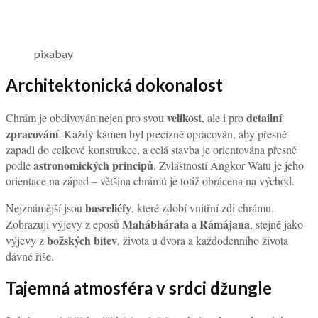
pixabay
Architektonická dokonalost
velikost
detailní
Chrám je obdivován nejen pro svou
, ale i pro
zpracování
. Každý kámen byl precizně opracován, aby přesně
zapadl do celkové konstrukce, a celá stavba je orientována přesně
astronomických principů
podle
. Zvláštností Angkor Watu je jeho
orientace na západ – většina chrámů je totiž obrácena na východ.
basreliéfy
Nejznámější jsou
, které zdobí vnitřní zdi chrámu.
Mahábhárata
Rámájana
Zobrazují výjevy z eposů
a
, stejně jako
božských bitev
výjevy z
, života u dvora a každodenního života
dávné říše.
Tajemná atmosféra v srdci džungle