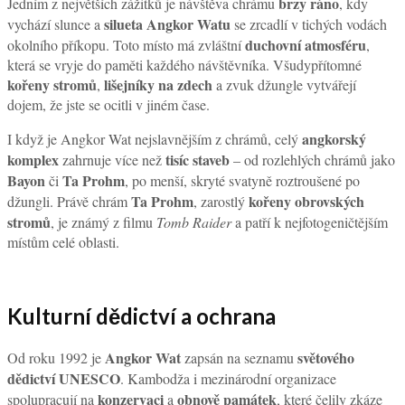
brzy ráno
Jedním z největších zážitků je návštěva chrámu
, kdy
silueta Angkor Watu
vychází slunce a
se zrcadlí v tichých vodách
duchovní atmosféru
okolního příkopu. Toto místo má zvláštní
,
která se vryje do paměti každého návštěvníka. Všudypřítomné
kořeny stromů
lišejníky na zdech
,
a zvuk džungle vytvářejí
dojem, že jste se ocitli v jiném čase.
angkorský
I když je Angkor Wat nejslavnějším z chrámů, celý
komplex
tisíc staveb
zahrnuje více než
– od rozlehlých chrámů jako
Bayon
Ta Prohm
či
, po menší, skryté svatyně roztroušené po
Ta Prohm
kořeny obrovských
džungli. Právě chrám
, zarostlý
stromů
, je známý z filmu
Tomb Raider
a patří k nejfotogeničtějším
místům celé oblasti.
Kulturní dědictví a ochrana
Angkor Wat
světového
Od roku 1992 je
zapsán na seznamu
dědictví UNESCO
. Kambodža i mezinárodní organizace
konzervaci
obnově památek
spolupracují na
a
, které čelily zkáze