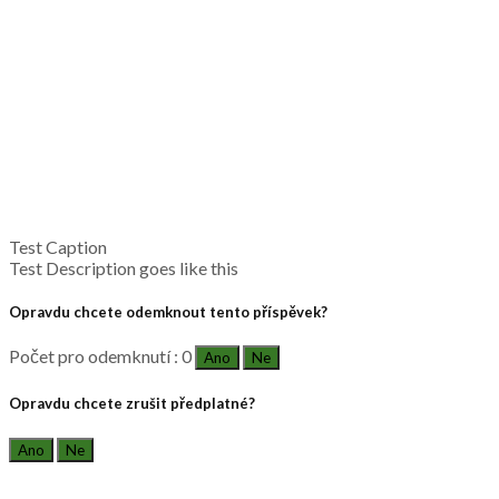
Test Caption
Test Description goes like this
Opravdu chcete odemknout tento příspěvek?
Počet pro odemknutí : 0
Ano
Ne
Opravdu chcete zrušit předplatné?
Ano
Ne