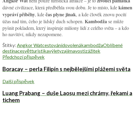
Angkor Wat
živoucí památka
není pouze turistická atrakce – je to
kámen
dávné civilizace, která předběhla svou dobu. Je to místo, kde
vypráví příběhy
čas plyne jinak
, kde
, a kde člověk znovu pocítí
Kambodža
úžas nad tím, čeho je lidský duch schopen.
se může
pyšnit pokladem, který inspiruje miliony lidí z celého světa – a kdo
ho navštíví, nikdy nezapomene.
Štítky:
Angkor Wat
cestování
dovolená
kambodža
Oblíbené
destinace
svět
turistika
výlety
zajímavosti
zážitek
Předchozí příspěvek
Boracay – perla Filipín s nejbělejšími plážemi světa
Další příspěvek
Luang Prabang – duše Laosu mezi chrámy, řekami a
tichem