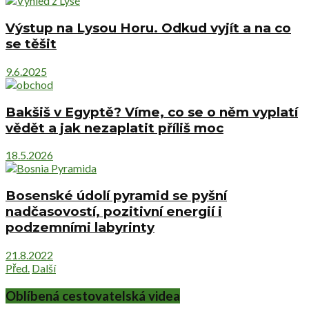
Výstup na Lysou Horu. Odkud vyjít a na co
se těšit
9.6.2025
Bakšiš v Egyptě? Víme, co se o něm vyplatí
vědět a jak nezaplatit příliš moc
18.5.2026
Bosenské údolí pyramid se pyšní
nadčasovostí, pozitivní energií i
podzemními labyrinty
21.8.2022
Před.
Další
Oblíbená cestovatelská videa