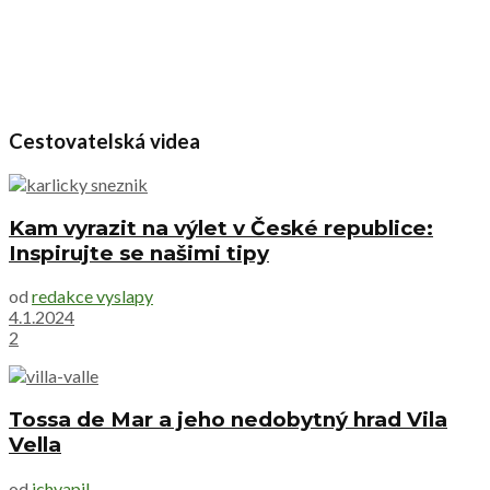
Cestovatelská videa
Kam vyrazit na výlet v České republice:
Inspirujte se našimi tipy
od
redakce vyslapy
4.1.2024
2
Tossa de Mar a jeho nedobytný hrad Vila
Vella
od
jchvapil