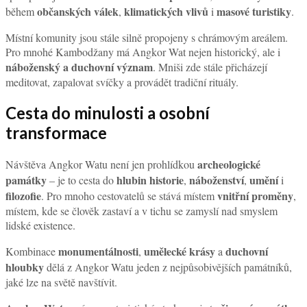
občanských válek
klimatických vlivů
masové turistiky
během
,
i
.
Místní komunity jsou stále silně propojeny s chrámovým areálem.
Pro mnohé Kambodžany má Angkor Wat nejen historický, ale i
náboženský a duchovní význam
. Mniši zde stále přicházejí
meditovat, zapalovat svíčky a provádět tradiční rituály.
Cesta do minulosti a osobní
transformace
archeologické
Návštěva Angkor Watu není jen prohlídkou
památky
hlubin historie
náboženství
umění
– je to cesta do
,
,
i
filozofie
vnitřní proměny
. Pro mnoho cestovatelů se stává místem
,
místem, kde se člověk zastaví a v tichu se zamyslí nad smyslem
lidské existence.
monumentálnosti
umělecké krásy
duchovní
Kombinace
,
a
hloubky
dělá z Angkor Watu jeden z nejpůsobivějších památníků,
jaké lze na světě navštívit.