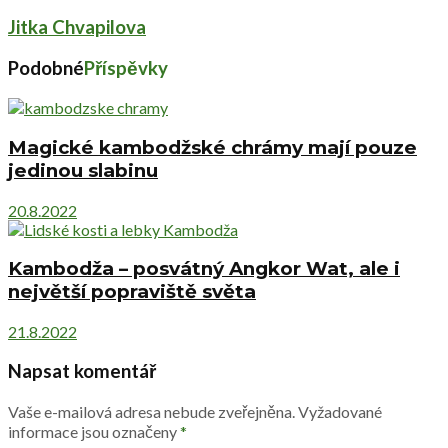
Jitka Chvapilova
Podobné
Příspěvky
Magické kambodžské chrámy mají pouze
jedinou slabinu
20.8.2022
Kambodža – posvátný Angkor Wat, ale i
největší popraviště světa
21.8.2022
Napsat komentář
Vaše e-mailová adresa nebude zveřejněna.
Vyžadované
informace jsou označeny
*