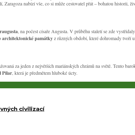
 Zaragoza nabízí vše, co si může cestovatel přát – bohatou historii, živ
raugusta
, na počest císaře Augusta. V průběhu staletí se zde vystřídal
architektonické památky
lo
z různých období, které dohromady tvoří un
ažovaná za jeden z největších mariánských chrámů na světě. Tento barokní
l Pilar
, která je předmětem hluboké úcty.
ných civilizací