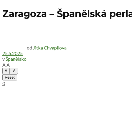
Zaragoza – Španělská perl
od
Jitka Chvapilova
25.5.2025
v
Španělsko
A
A
A
A
Reset
0