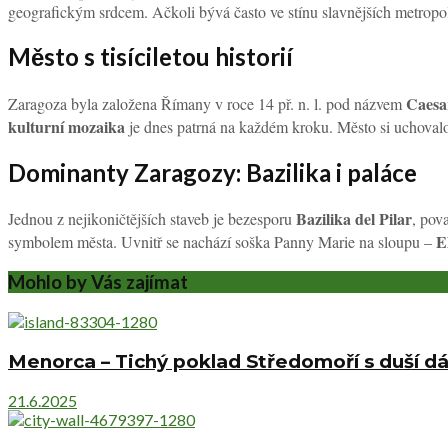
geografickým srdcem. Ačkoli bývá často ve stínu slavnějších metropolí,
Město s tisíciletou historií
Caesa
Zaragoza byla založena Římany v roce 14 př. n. l. pod názvem
kulturní mozaika
je dnes patrná na každém kroku. Město si uchova
Dominanty Zaragozy: Bazilika i paláce
Bazilika del Pilar
Jednou z nejikoničtějších staveb je bezesporu
, pov
E
symbolem města. Uvnitř se nachází soška Panny Marie na sloupu –
Mohlo by Vás zajímat
Menorca – Tichý poklad Středomoří s duší dáv
21.6.2025