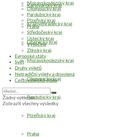
Moravskoslezský kraj
Karlovarský kraj
Olomoucký kraj
Pardubický kraj
Plzeňský kraj
Královéhradecký kraj
Praha
Středočeský kraj
Ústecký kraj
Liberecký kraj
Vysočina
Zlínský kraj
Evropské státy
Moravskoslezský kraj
Svět
Druhy výletů
Netradiční výlety a dovolená
Olomoucký kraj
Cestovatelská videa
Pardubický kraj
Žádný výsledek
Zobrazit všechny výsledky
Plzeňský kraj
Praha