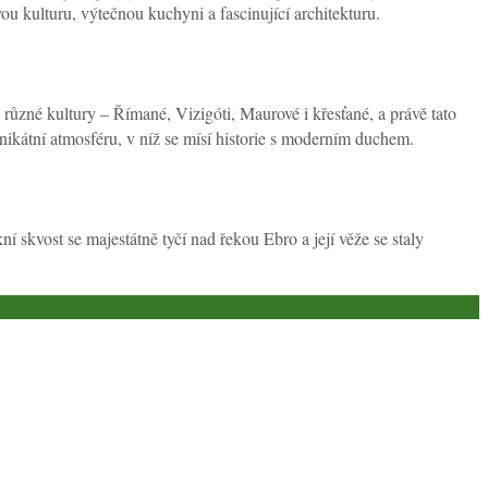
ou kulturu, výtečnou kuchyni a fascinující architekturu.
y různé kultury – Římané, Vizigóti, Maurové i křesťané, a právě tato
ikátní atmosféru, v níž se mísí historie s moderním duchem.
 skvost se majestátně tyčí nad řekou Ebro a její věže se staly