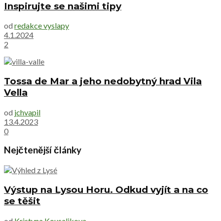
Inspirujte se našimi tipy
od
redakce vyslapy
4.1.2024
2
Tossa de Mar a jeho nedobytný hrad Vila
Vella
od
jchvapil
13.4.2023
0
Nejčtenější články
Výstup na Lysou Horu. Odkud vyjít a na co
se těšit
od
Kristyna Kousalikova