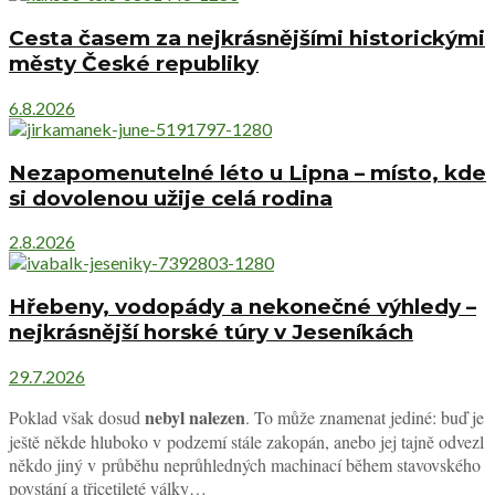
Cesta časem za nejkrásnějšími historickými
městy České republiky
6.8.2026
Nezapomenutelné léto u Lipna – místo, kde
si dovolenou užije celá rodina
2.8.2026
Hřebeny, vodopády a nekonečné výhledy –
nejkrásnější horské túry v Jeseníkách
29.7.2026
nebyl nalezen
Poklad však dosud
. To může znamenat jediné: buď je
ještě někde hluboko v podzemí stále zakopán, anebo jej tajně odvezl
někdo jiný v průběhu neprůhledných machinací během stavovského
povstání a třicetileté války…