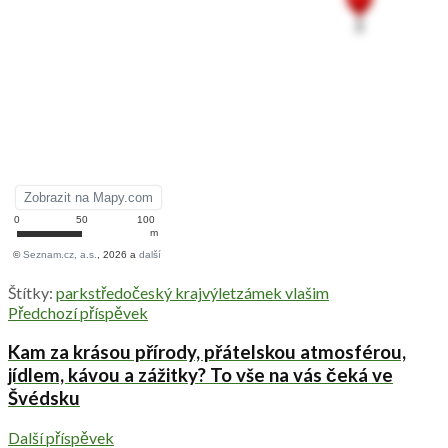
Štítky:
park
středočeský kraj
výlet
zámek vlašim
Předchozí příspěvek
Kam za krásou přírody, přátelskou atmosférou,
jídlem, kávou a zážitky? To vše na vás čeká ve
Švédsku
Další příspěvek