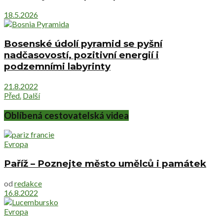
18.5.2026
Bosenské údolí pyramid se pyšní
nadčasovostí, pozitivní energií i
podzemními labyrinty
21.8.2022
Před.
Další
Oblíbená cestovatelská videa
Evropa
Paříž – Poznejte město umělců i památek
od
redakce
16.8.2022
Evropa