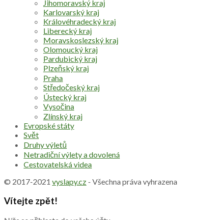
Jihomoravský kraj
Karlovarský kraj
Královéhradecký kraj
Liberecký kraj
Moravskoslezský kraj
Olomoucký kraj
Pardubický kraj
Plzeňský kraj
Praha
Středočeský kraj
Ústecký kraj
Vysočina
Zlínský kraj
Evropské státy
Svět
Druhy výletů
Netradiční výlety a dovolená
Cestovatelská videa
© 2017-2021
vyslapy.cz
- Všechna práva vyhrazena
Vítejte zpět!