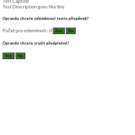
Test Caption
Test Description goes like this
Opravdu chcete odemknout tento příspěvek?
Počet pro odemknutí : 0
Ano
Ne
Opravdu chcete zrušit předplatné?
Ano
Ne