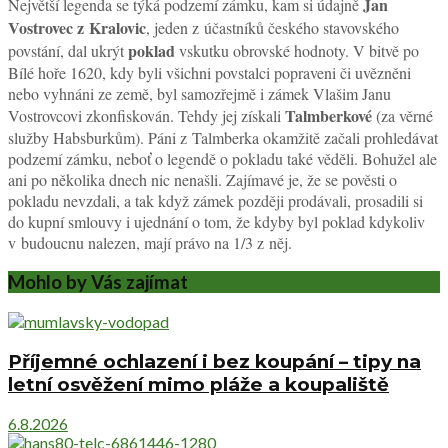
Jan
Největší legenda se týká podzemí zámku, kam si údajně
Vostrovec z Kralovic
, jeden z účastníků českého stavovského
poklad
povstání, dal ukrýt
vskutku obrovské hodnoty. V bitvě po
Bílé hoře 1620, kdy byli všichni povstalci popraveni či uvězněni
nebo vyhnáni ze země, byl samozřejmě i zámek Vlašim Janu
Talmberkové
Vostrovcovi zkonfiskován. Tehdy jej získali
(za věrné
služby Habsburkům). Páni z Talmberka okamžitě začali prohledávat
podzemí zámku, neboť o legendě o pokladu také věděli. Bohužel ale
ani po několika dnech nic nenašli. Zajímavé je, že se pověsti o
pokladu nevzdali, a tak když zámek později prodávali, prosadili si
do kupní smlouvy i ujednání o tom, že kdyby byl poklad kdykoliv
v budoucnu nalezen, mají právo na 1/3 z něj.
Mohlo by Vás zajímat
Příjemné ochlazení i bez koupání – tipy na
letní osvěžení mimo pláže a koupaliště
6.8.2026