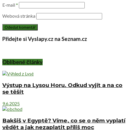
E-mail
*
Webová stránka
Přidejte si Vyslapy.cz na Seznam.cz
Oblíbené články
Výstup na Lysou Horu. Odkud vyjít a na co
se těšit
9.6.2025
Bakšiš v Egyptě? Víme, co se o něm vyplatí
vědět a jak nezaplatit příliš moc