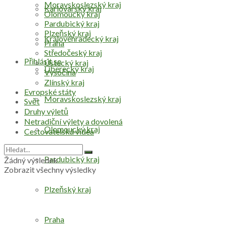
Moravskoslezský kraj
Karlovarský kraj
Olomoucký kraj
Pardubický kraj
Plzeňský kraj
Královéhradecký kraj
Praha
Středočeský kraj
Přihlásit se
Ústecký kraj
Liberecký kraj
Vysočina
Zlínský kraj
Evropské státy
Moravskoslezský kraj
Svět
Druhy výletů
Netradiční výlety a dovolená
Olomoucký kraj
Cestovatelská videa
Pardubický kraj
Žádný výsledek
Zobrazit všechny výsledky
Plzeňský kraj
Praha