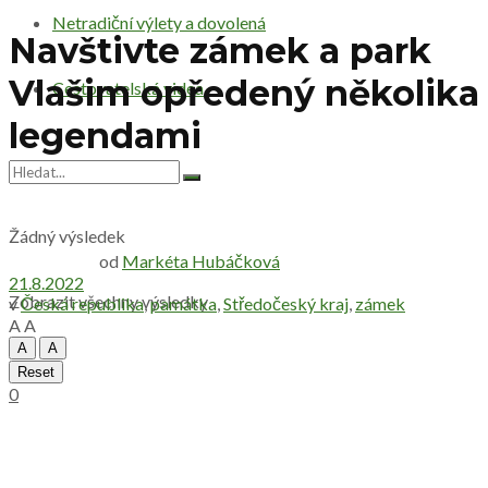
Netradiční výlety a dovolená
Navštivte zámek a park
Vlašim opředený několika
Cestovatelská videa
legendami
Žádný výsledek
od
Markéta Hubáčková
21.8.2022
Zobrazit všechny výsledky
v
Česká republika
,
památka
,
Středočeský kraj
,
zámek
A
A
A
A
Reset
0