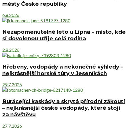
městy České republiky
6.8.2026
Nezapomenutelné léto u Lipna – místo, kde
si dovolenou užije celá rodina
2.8.2026
Hřebeny, vodopády a nekonečné výhledy –
nejkrásnější horské túry v Jeseníkách
29.7.2026
Burácející kaskády a skrytá přírodní zákoutí
– nejkrásnější české vodopády, které stojí
za návštěvu
27.7.2026