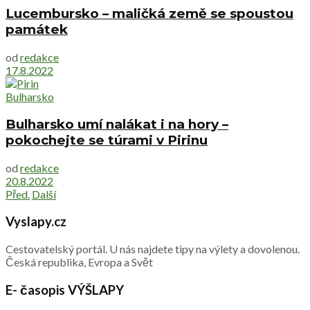
Lucembursko – maličká země se spoustou
památek
od
redakce
17.8.2022
Bulharsko
Bulharsko umí nalákat i na hory –
pokochejte se túrami v Pirinu
od
redakce
20.8.2022
Před.
Další
Vyslapy.cz
Cestovatelský portál. U nás najdete tipy na výlety a dovolenou.
Česká republika, Evropa a Svět
E- časopis VÝŠLAPY