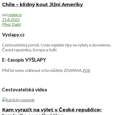
Chile – klidný kout Jižní Ameriky
od
redakce
21.8.2022
Před.
Další
Vyslapy.cz
Cestovatelský portál. U nás najdete tipy na výlety a dovolenou.
Česká republika, Evropa a Svět
E- časopis VÝŠLAPY
Přečíst nebo stáhnout si ho můžete ZDARMA
ZDE
Cestovatelská videa
Kam vyrazit na výlet v České republice: