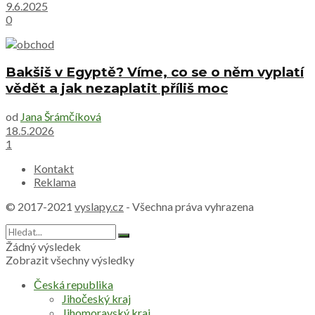
9.6.2025
0
Bakšiš v Egyptě? Víme, co se o něm vyplatí
vědět a jak nezaplatit příliš moc
od
Jana Šrámčíková
18.5.2026
1
Kontakt
Reklama
© 2017-2021
vyslapy.cz
- Všechna práva vyhrazena
Žádný výsledek
Zobrazit všechny výsledky
Česká republika
Jihočeský kraj
Jihomoravský kraj