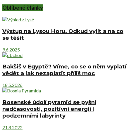
Oblíbené články
Výstup na Lysou Horu. Odkud vyjít a na co
se těšit
9.6.2025
Bakšiš v Egyptě? Víme, co se o něm vyplatí
vědět a jak nezaplatit příliš moc
18.5.2026
Bosenské údolí pyramid se pyšní
nadčasovostí, pozitivní energií i
podzemními labyrinty
21.8.2022