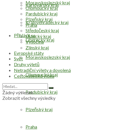
Moravskoslezský kraj
Karlovarský kraj
Olomoucký kraj
Pardubický kraj
Plzeňský kraj
Královéhradecký kraj
Praha
Středočeský kraj
Přihlásit se
Ústecký kraj
Liberecký kraj
Vysočina
Zlínský kraj
Evropské státy
Moravskoslezský kraj
Svět
Druhy výletů
Netradiční výlety a dovolená
Olomoucký kraj
Cestovatelská videa
Pardubický kraj
Žádný výsledek
Zobrazit všechny výsledky
Plzeňský kraj
Praha