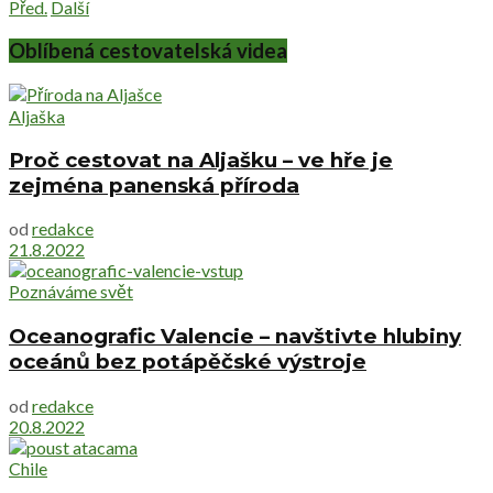
Před.
Další
Oblíbená cestovatelská videa
Aljaška
Proč cestovat na Aljašku – ve hře je
zejména panenská příroda
od
redakce
21.8.2022
Poznáváme svět
Oceanografic Valencie – navštivte hlubiny
oceánů bez potápěčské výstroje
od
redakce
20.8.2022
Chile