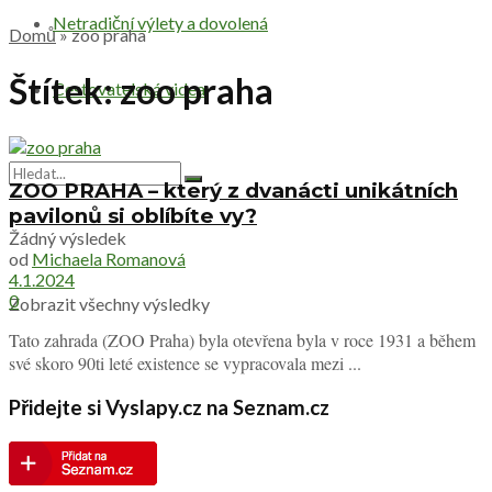
Netradiční výlety a dovolená
Domů
»
zoo praha
Štítek:
zoo praha
Cestovatelská videa
ZOO PRAHA – který z dvanácti unikátních
pavilonů si oblíbíte vy?
Žádný výsledek
od
Michaela Romanová
4.1.2024
0
Zobrazit všechny výsledky
Tato zahrada (ZOO Praha) byla otevřena byla v roce 1931 a během
své skoro 90ti leté existence se vypracovala mezi ...
Přidejte si Vyslapy.cz na Seznam.cz