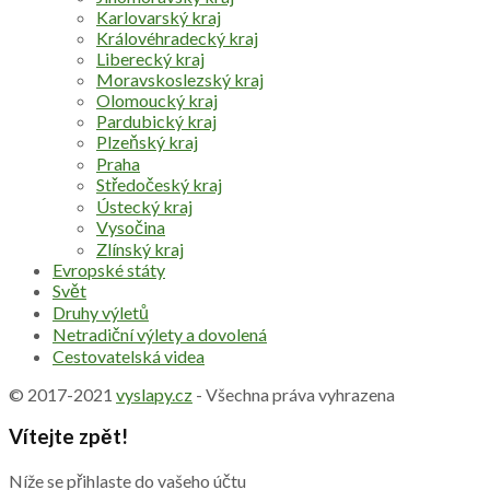
Karlovarský kraj
Královéhradecký kraj
Liberecký kraj
Moravskoslezský kraj
Olomoucký kraj
Pardubický kraj
Plzeňský kraj
Praha
Středočeský kraj
Ústecký kraj
Vysočina
Zlínský kraj
Evropské státy
Svět
Druhy výletů
Netradiční výlety a dovolená
Cestovatelská videa
© 2017-2021
vyslapy.cz
- Všechna práva vyhrazena
Vítejte zpět!
Níže se přihlaste do vašeho účtu