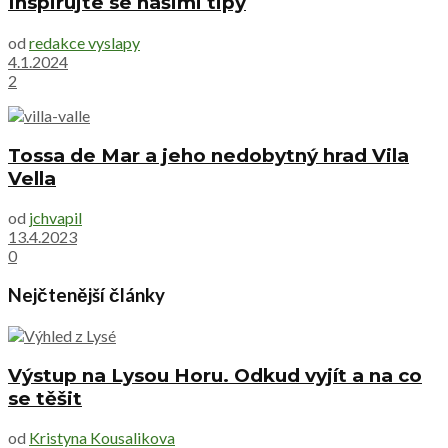
Inspirujte se našimi tipy
od
redakce vyslapy
4.1.2024
2
Tossa de Mar a jeho nedobytný hrad Vila
Vella
od
jchvapil
13.4.2023
0
Nejčtenější články
Výstup na Lysou Horu. Odkud vyjít a na co
se těšit
od
Kristyna Kousalikova