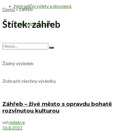
Netradiční výlety a dovolená
Domů
»
záhřeb
Štítek:
záhřeb
Cestovatelská videa
Žádný výsledek
Zobrazit všechny výsledky
Záhřeb – živé město s opravdu bohatě
rozvinutou kulturou
od
redakce
16.8.2022