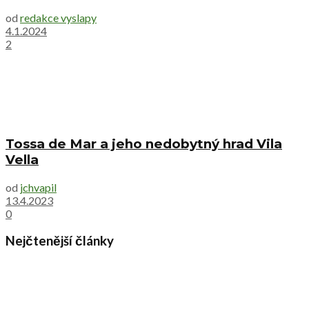
od
redakce vyslapy
4.1.2024
2
Tossa de Mar a jeho nedobytný hrad Vila
Vella
od
jchvapil
13.4.2023
0
Nejčtenější články