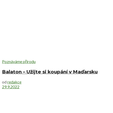
Poznáváme přírodu
Balaton – Užijte si koupání v Maďarsku
od
redakce
29.9.2022