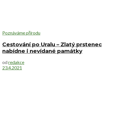
Poznáváme přírodu
Cestování po Uralu – Zlatý prstenec
nabídne i nevídané památky
od
redakce
23.4.2021