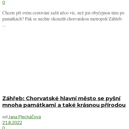
0
Chcete při svém cestování zažít něco víc, než jen obyčejnou túru po
památkách? Pak se nechte okouzlit chorvatskou metropolí Záhřeb.
...
Záhřeb: Chorvatské hlavní město se pyšní
mnoha památkami a také krásnou přírodou
od
Jana Plecháčová
21.8.2022
0