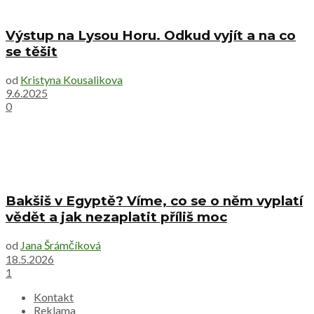
Výstup na Lysou Horu. Odkud vyjít a na co
se těšit
od
Kristyna Kousalikova
9.6.2025
0
Bakšiš v Egyptě? Víme, co se o něm vyplatí
vědět a jak nezaplatit příliš moc
od
Jana Šrámčíková
18.5.2026
1
Kontakt
Reklama