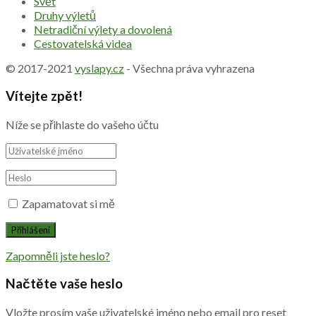
Svět
Druhy výletů
Netradiční výlety a dovolená
Cestovatelská videa
© 2017-2021
vyslapy.cz
- Všechna práva vyhrazena
Vítejte zpět!
Níže se přihlaste do vašeho účtu
Zapamatovat si mě
Zapomněli jste heslo?
Načtěte vaše heslo
Vložte prosím vaše uživatelské jméno nebo email pro reset