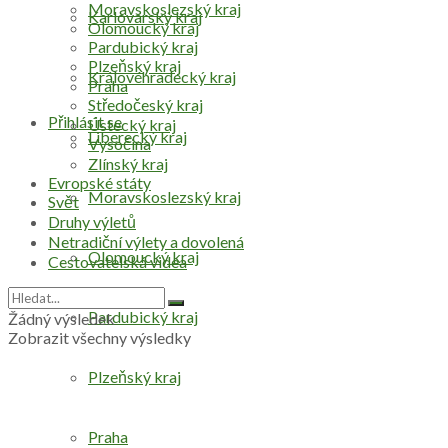
Moravskoslezský kraj
Karlovarský kraj
Olomoucký kraj
Pardubický kraj
Plzeňský kraj
Královéhradecký kraj
Praha
Středočeský kraj
Přihlásit se
Ústecký kraj
Liberecký kraj
Vysočina
Zlínský kraj
Evropské státy
Moravskoslezský kraj
Svět
Druhy výletů
Netradiční výlety a dovolená
Olomoucký kraj
Cestovatelská videa
Pardubický kraj
Žádný výsledek
Zobrazit všechny výsledky
Plzeňský kraj
Praha