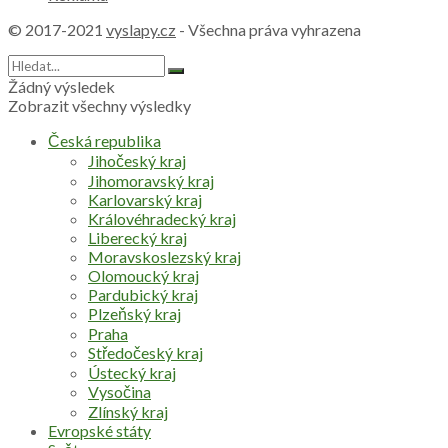
© 2017-2021
vyslapy.cz
- Všechna práva vyhrazena
Žádný výsledek
Zobrazit všechny výsledky
Česká republika
Jihočeský kraj
Jihomoravský kraj
Karlovarský kraj
Královéhradecký kraj
Liberecký kraj
Moravskoslezský kraj
Olomoucký kraj
Pardubický kraj
Plzeňský kraj
Praha
Středočeský kraj
Ústecký kraj
Vysočina
Zlínský kraj
Evropské státy