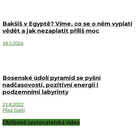
Bakšiš v Egyptě? Víme, co se o něm vyplatí
vědět a jak nezaplatit příliš moc
18.5.2026
Bosenské údolí pyramid se pyšní
nadčasovostí, pozitivní energií i
podzemními labyrinty
21.8.2022
Před.
Další
Oblíbená cestovatelská videa