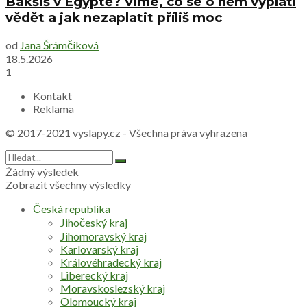
Bakšiš v Egyptě? Víme, co se o něm vyplatí
vědět a jak nezaplatit příliš moc
od
Jana Šrámčíková
18.5.2026
1
Kontakt
Reklama
© 2017-2021
vyslapy.cz
- Všechna práva vyhrazena
Žádný výsledek
Zobrazit všechny výsledky
Česká republika
Jihočeský kraj
Jihomoravský kraj
Karlovarský kraj
Královéhradecký kraj
Liberecký kraj
Moravskoslezský kraj
Olomoucký kraj