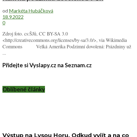
od
Markéta Hubáčková
18.9.2022
0
Zdroj foto. cs:ŠJů, CC BY-SA 3.0
<http://creativecommons.org/licenses/by-sa/3.0/>, via Wikimedia
Commons Velká Amerika Podzimní dovolená: Prázdniny už
...
Přidejte si Vyslapy.cz na Seznam.cz
Oblíbené články
Výstup na Lysou Horu. Odkud vyjít a na co