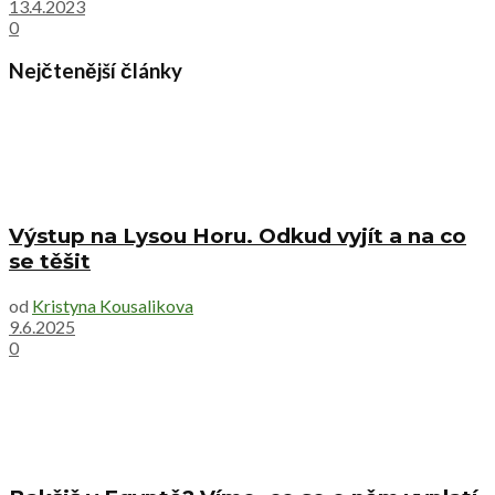
13.4.2023
0
Nejčtenější články
Výstup na Lysou Horu. Odkud vyjít a na co
se těšit
od
Kristyna Kousalikova
9.6.2025
0