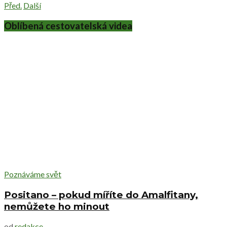
Před.
Další
Oblíbená cestovatelská videa
Poznáváme svět
Positano – pokud míříte do Amalfitany,
nemůžete ho minout
od
redakce