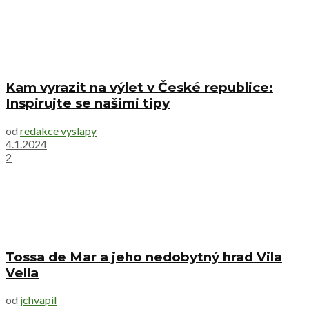
Kam vyrazit na výlet v České republice:
Inspirujte se našimi tipy
od
redakce vyslapy
4.1.2024
2
Tossa de Mar a jeho nedobytný hrad Vila
Vella
od
jchvapil