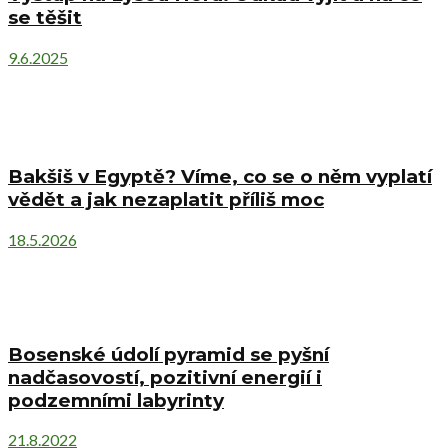
se těšit
9.6.2025
Bakšiš v Egyptě? Víme, co se o něm vyplatí
vědět a jak nezaplatit příliš moc
18.5.2026
Bosenské údolí pyramid se pyšní
nadčasovostí, pozitivní energií i
podzemními labyrinty
21.8.2022