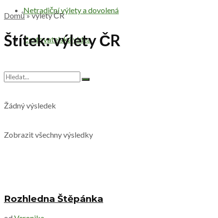
Netradiční výlety a dovolená
Domů
»
výlety ČR
Štítek:
výlety ČR
Cestovatelská videa
Žádný výsledek
Zobrazit všechny výsledky
Rozhledna Štěpánka
od
Veronika