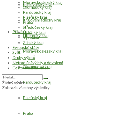
Moravskoslezský kraj
Karlovarský kraj
Olomoucký kraj
Pardubický kraj
Plzeňský kraj
Královéhradecký kraj
Praha
Středočeský kraj
Přihlásit se
Ústecký kraj
Liberecký kraj
Vysočina
Zlínský kraj
Evropské státy
Moravskoslezský kraj
Svět
Druhy výletů
Netradiční výlety a dovolená
Olomoucký kraj
Cestovatelská videa
Pardubický kraj
Žádný výsledek
Zobrazit všechny výsledky
Plzeňský kraj
Praha