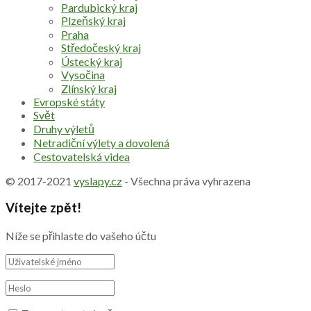
Pardubický kraj
Plzeňský kraj
Praha
Středočeský kraj
Ústecký kraj
Vysočina
Zlínský kraj
Evropské státy
Svět
Druhy výletů
Netradiční výlety a dovolená
Cestovatelská videa
© 2017-2021
vyslapy.cz
- Všechna práva vyhrazena
Vítejte zpět!
Níže se přihlaste do vašeho účtu