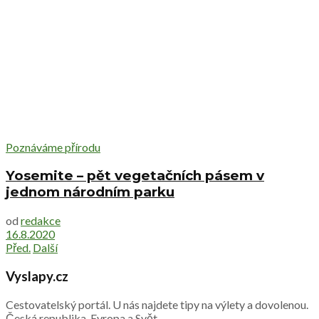
Poznáváme přírodu
Yosemite – pět vegetačních pásem v
jednom národním parku
od
redakce
16.8.2020
Před.
Další
Vyslapy.cz
Cestovatelský portál. U nás najdete tipy na výlety a dovolenou.
Česká republika, Evropa a Svět