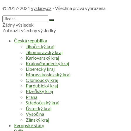
© 2017-2021
vyslapy.cz
- Všechna práva vyhrazena
Žádný výsledek
Zobrazit všechny výsledky
Česká republika
Jihočeský kraj
Jihomoravský kraj
Karlovarský kraj
Královéhradecký kraj
Liberecký kraj
Moravskoslezský kraj
Olomoucký kraj
Pardubický kraj
Plzeňský kraj
Praha
Středočeský kraj
Ústecký kraj
Vysočina
Zlínský kraj
Evropské státy
Svět