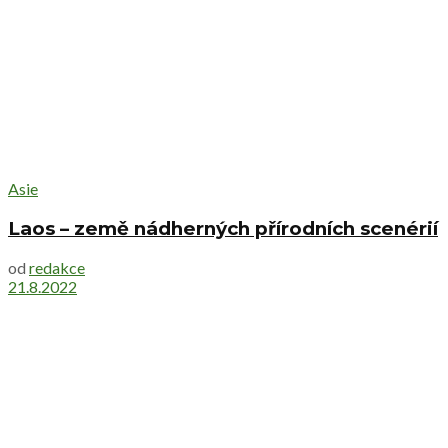
Asie
Laos – země nádherných přírodních scenérií
od
redakce
21.8.2022