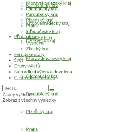
Moravskoslezský kraj
Karlovarský kraj
Olomoucký kraj
Pardubický kraj
Plzeňský kraj
Královéhradecký kraj
Praha
Středočeský kraj
Přihlásit se
Ústecký kraj
Liberecký kraj
Vysočina
Zlínský kraj
Evropské státy
Moravskoslezský kraj
Svět
Druhy výletů
Netradiční výlety a dovolená
Olomoucký kraj
Cestovatelská videa
Pardubický kraj
Žádný výsledek
Zobrazit všechny výsledky
Plzeňský kraj
Praha