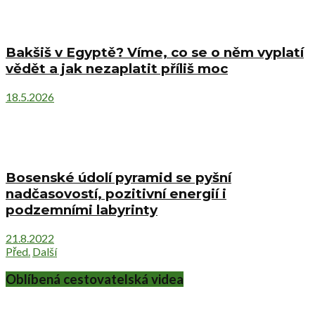
Bakšiš v Egyptě? Víme, co se o něm vyplatí
vědět a jak nezaplatit příliš moc
18.5.2026
Bosenské údolí pyramid se pyšní
nadčasovostí, pozitivní energií i
podzemními labyrinty
21.8.2022
Před.
Další
Oblíbená cestovatelská videa