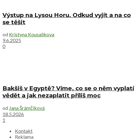
Výstup na Lysou Horu. Odkud vyjít a na co
se těšit
od
Kristyna Kousalikova
9.6.2025
0
Bakšiš v Egyptě? Víme, co se o něm vyplatí
vědět a jak nezaplatit příliš moc
od
Jana Šrámčíková
18.5.2026
1
Kontakt
Reklama