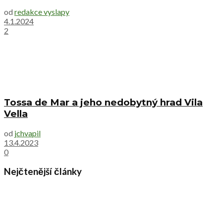
od
redakce vyslapy
4.1.2024
2
Tossa de Mar a jeho nedobytný hrad Vila
Vella
od
jchvapil
13.4.2023
0
Nejčtenější články