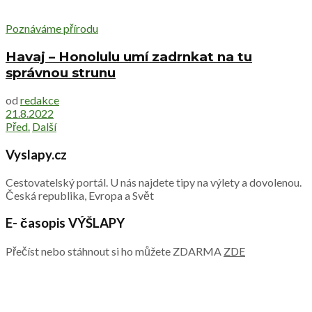
Poznáváme přírodu
Havaj – Honolulu umí zadrnkat na tu
správnou strunu
od
redakce
21.8.2022
Před.
Další
Vyslapy.cz
Cestovatelský portál. U nás najdete tipy na výlety a dovolenou.
Česká republika, Evropa a Svět
E- časopis VÝŠLAPY
Přečíst nebo stáhnout si ho můžete ZDARMA
ZDE