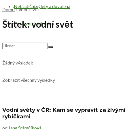
Netradiční výlety a dovolená
Domů
»
vodní svět
Štítek:
vodní svět
Cestovatelská videa
Žádný výsledek
Zobrazit všechny výsledky
Vodní světy v ČR: Kam se vypravit za živými
rybičkami
od
Jana Šrámčíková