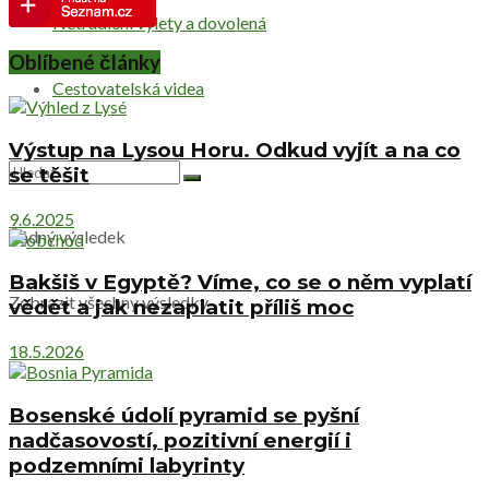
Netradiční výlety a dovolená
Oblíbené články
Cestovatelská videa
Výstup na Lysou Horu. Odkud vyjít a na co
se těšit
9.6.2025
Žádný výsledek
Bakšiš v Egyptě? Víme, co se o něm vyplatí
Zobrazit všechny výsledky
vědět a jak nezaplatit příliš moc
18.5.2026
Bosenské údolí pyramid se pyšní
nadčasovostí, pozitivní energií i
podzemními labyrinty