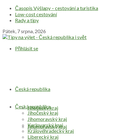
Časopis Výšlapy – cestování a turistika
Low-cost cestování
Rady a tipy
Pátek, 7 srpna, 2026
Přihlásit se
Česká republika
Česká republika
Jihočeský kraj
Jihočeský kraj
Jihomoravský kraj
Karlovarský kraj
Jihomoravský kraj
Královéhradecký kraj
Liberecký kraj