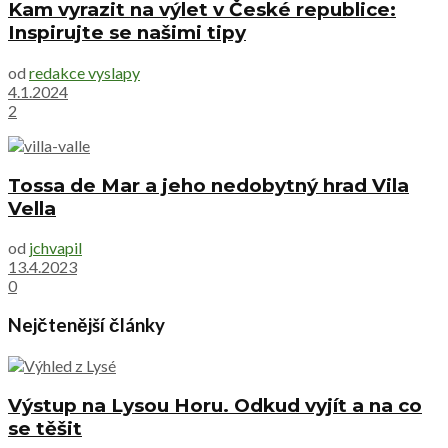
Kam vyrazit na výlet v České republice:
Inspirujte se našimi tipy
od
redakce vyslapy
4.1.2024
2
Tossa de Mar a jeho nedobytný hrad Vila
Vella
od
jchvapil
13.4.2023
0
Nejčtenější články
Výstup na Lysou Horu. Odkud vyjít a na co
se těšit