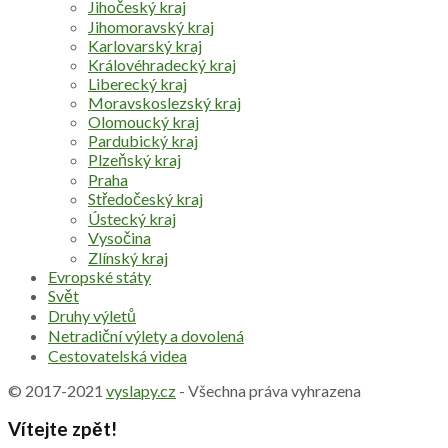
Jihočeský kraj
Jihomoravský kraj
Karlovarský kraj
Královéhradecký kraj
Liberecký kraj
Moravskoslezský kraj
Olomoucký kraj
Pardubický kraj
Plzeňský kraj
Praha
Středočeský kraj
Ústecký kraj
Vysočina
Zlínský kraj
Evropské státy
Svět
Druhy výletů
Netradiční výlety a dovolená
Cestovatelská videa
© 2017-2021
vyslapy.cz
- Všechna práva vyhrazena
Vítejte zpět!