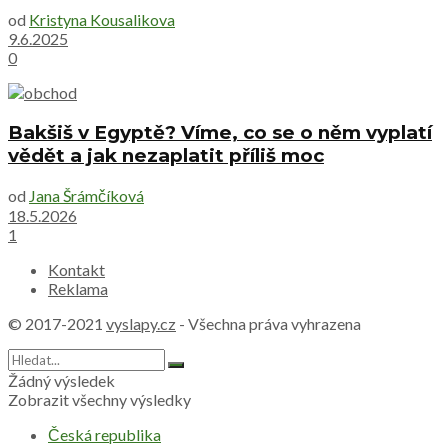
od
Kristyna Kousalikova
9.6.2025
0
Bakšiš v Egyptě? Víme, co se o něm vyplatí
vědět a jak nezaplatit příliš moc
od
Jana Šrámčíková
18.5.2026
1
Kontakt
Reklama
© 2017-2021
vyslapy.cz
- Všechna práva vyhrazena
Žádný výsledek
Zobrazit všechny výsledky
Česká republika