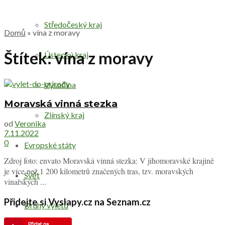
Středočeský kraj
Domů
»
vína z moravy
Štítek:
vína z moravy
Ústecký kraj
Vysočina
Moravská vinná stezka
Zlínský kraj
od
Veronika
7.11.2022
0
Evropské státy
Zdroj foto: envato Moravská vinná stezka: V jihomoravské krajině
je více než 1 200 kilometrů značených tras, tzv. moravských
Svět
vinařských ...
Přidejte si Vyslapy.cz na Seznam.cz
Druhy výletů