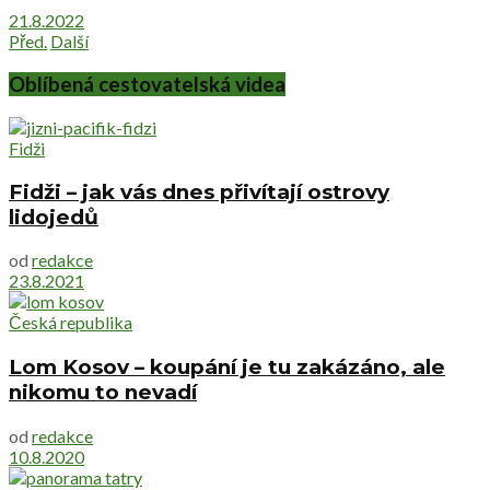
21.8.2022
Před.
Další
Oblíbená cestovatelská videa
Fidži
Fidži – jak vás dnes přivítají ostrovy
lidojedů
od
redakce
23.8.2021
Česká republika
Lom Kosov – koupání je tu zakázáno, ale
nikomu to nevadí
od
redakce
10.8.2020