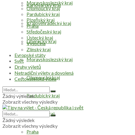
Moravskoslezský kraj
Karlovarský kraj
Olomoucký kraj
Pardubický kraj
Plzeňský kraj
Královéhradecký kraj
Praha
Středočeský kraj
Ústecký kraj
Liberecký kraj
Vysočina
Zlínský kraj
Evropské státy
Moravskoslezský kraj
Svět
Druhy výletů
Netradiční výlety a dovolená
Olomoucký kraj
Cestovatelská videa
Pardubický kraj
Žádný výsledek
Zobrazit všechny výsledky
Plzeňský kraj
Žádný výsledek
Zobrazit všechny výsledky
Praha