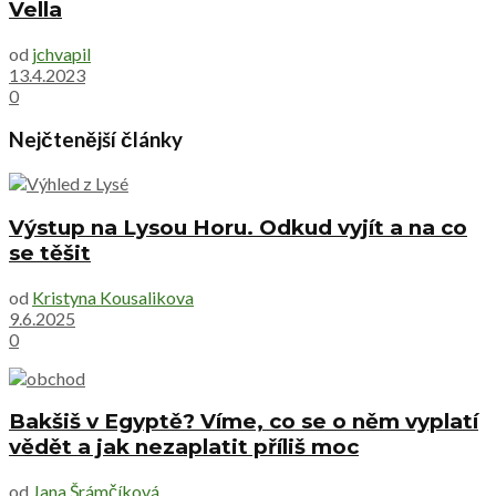
Vella
od
jchvapil
13.4.2023
0
Nejčtenější články
Výstup na Lysou Horu. Odkud vyjít a na co
se těšit
od
Kristyna Kousalikova
9.6.2025
0
Bakšiš v Egyptě? Víme, co se o něm vyplatí
vědět a jak nezaplatit příliš moc
od
Jana Šrámčíková