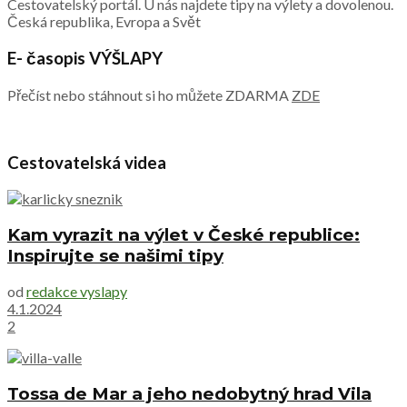
Cestovatelský portál. U nás najdete tipy na výlety a dovolenou.
Česká republika, Evropa a Svět
E- časopis VÝŠLAPY
Přečíst nebo stáhnout si ho můžete ZDARMA
ZDE
Cestovatelská videa
Kam vyrazit na výlet v České republice:
Inspirujte se našimi tipy
od
redakce vyslapy
4.1.2024
2
Tossa de Mar a jeho nedobytný hrad Vila