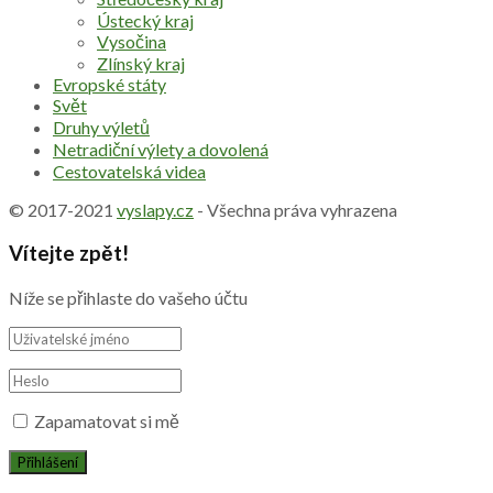
Ústecký kraj
Vysočina
Zlínský kraj
Evropské státy
Svět
Druhy výletů
Netradiční výlety a dovolená
Cestovatelská videa
© 2017-2021
vyslapy.cz
- Všechna práva vyhrazena
Vítejte zpět!
Níže se přihlaste do vašeho účtu
Zapamatovat si mě