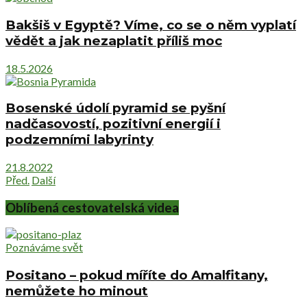
Bakšiš v Egyptě? Víme, co se o něm vyplatí
vědět a jak nezaplatit příliš moc
18.5.2026
Bosenské údolí pyramid se pyšní
nadčasovostí, pozitivní energií i
podzemními labyrinty
21.8.2022
Před.
Další
Oblíbená cestovatelská videa
Poznáváme svět
Positano – pokud míříte do Amalfitany,
nemůžete ho minout