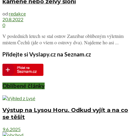
kamene nebo želvy sloní
od
redakce
20.8.2022
0
V posledních letech se stal ostrov Zanzibar oblíbeným výletním
místem Čechů (jde o všem o ostrovy dva). Najdeme ho asi ...
Přidejte si Vyslapy.cz na Seznam.cz
Oblíbené články
Výstup na Lysou Horu. Odkud vyjít a na co
se těšit
9.6.2025