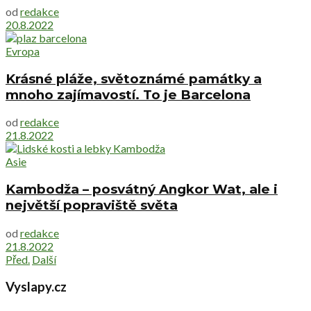
od
redakce
20.8.2022
Evropa
Krásné pláže, světoznámé památky a
mnoho zajímavostí. To je Barcelona
od
redakce
21.8.2022
Asie
Kambodža – posvátný Angkor Wat, ale i
největší popraviště světa
od
redakce
21.8.2022
Před.
Další
Vyslapy.cz