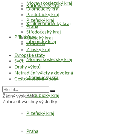
Moravskoslezský kraj
Karlovarský kraj
Olomoucký kraj
Pardubický kraj
Plzeňský kraj
Královéhradecký kraj
Praha
Středočeský kraj
Přihlásit se
Ústecký kraj
Liberecký kraj
Vysočina
Zlínský kraj
Evropské státy
Moravskoslezský kraj
Svět
Druhy výletů
Netradiční výlety a dovolená
Olomoucký kraj
Cestovatelská videa
Pardubický kraj
Žádný výsledek
Zobrazit všechny výsledky
Plzeňský kraj
Praha