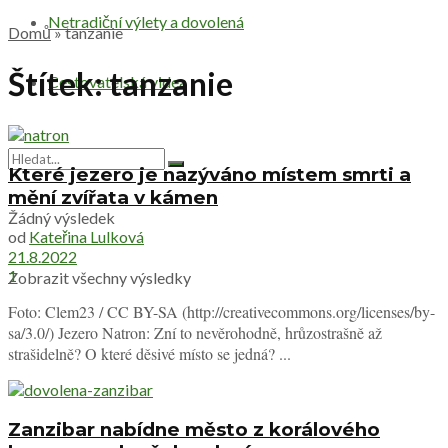
Netradiční výlety a dovolená
Domů
»
tanzanie
Štítek:
tanzanie
Cestovatelská videa
Které jezero je nazýváno místem smrti a
mění zvířata v kámen
Žádný výsledek
od
Kateřina Lulková
21.8.2022
1
Zobrazit všechny výsledky
Foto: Clem23 / CC BY-SA (http://creativecommons.org/licenses/by-
sa/3.0/) Jezero Natron: Zní to nevěrohodně, hrůzostrašně až
strašidelně? O které děsivé místo se jedná? ...
Zanzibar nabídne město z korálového