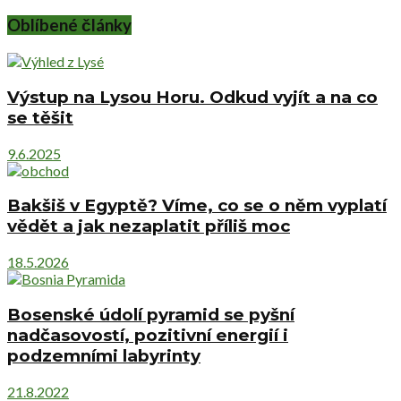
Oblíbené články
Výstup na Lysou Horu. Odkud vyjít a na co
se těšit
9.6.2025
Bakšiš v Egyptě? Víme, co se o něm vyplatí
vědět a jak nezaplatit příliš moc
18.5.2026
Bosenské údolí pyramid se pyšní
nadčasovostí, pozitivní energií i
podzemními labyrinty
21.8.2022