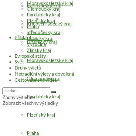
Moravskoslezský kraj
Karlovarský kraj
Olomoucký kraj
Pardubický kraj
Plzeňský kraj
Královéhradecký kraj
Praha
Středočeský kraj
Přihlásit se
Ústecký kraj
Liberecký kraj
Vysočina
Zlínský kraj
Evropské státy
Moravskoslezský kraj
Svět
Druhy výletů
Netradiční výlety a dovolená
Olomoucký kraj
Cestovatelská videa
Pardubický kraj
Žádný výsledek
Zobrazit všechny výsledky
Plzeňský kraj
Praha