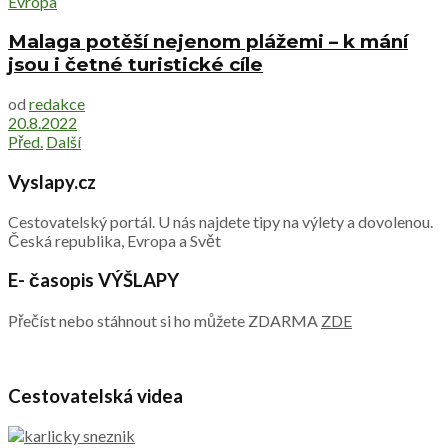
Evropa
Malaga potěší nejenom plážemi – k mání
jsou i četné turistické cíle
od
redakce
20.8.2022
Před.
Další
Vyslapy.cz
Cestovatelský portál. U nás najdete tipy na výlety a dovolenou.
Česká republika, Evropa a Svět
E- časopis VÝŠLAPY
Přečíst nebo stáhnout si ho můžete ZDARMA
ZDE
Cestovatelská videa