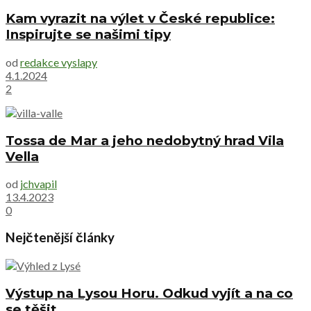
Kam vyrazit na výlet v České republice:
Inspirujte se našimi tipy
od
redakce vyslapy
4.1.2024
2
Tossa de Mar a jeho nedobytný hrad Vila
Vella
od
jchvapil
13.4.2023
0
Nejčtenější články
Výstup na Lysou Horu. Odkud vyjít a na co
se těšit