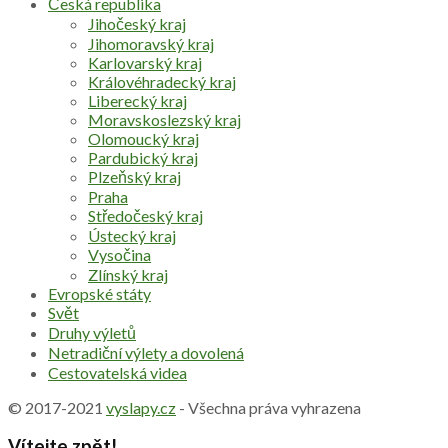
Česká republika
Jihočeský kraj
Jihomoravský kraj
Karlovarský kraj
Královéhradecký kraj
Liberecký kraj
Moravskoslezský kraj
Olomoucký kraj
Pardubický kraj
Plzeňský kraj
Praha
Středočeský kraj
Ústecký kraj
Vysočina
Zlínský kraj
Evropské státy
Svět
Druhy výletů
Netradiční výlety a dovolená
Cestovatelská videa
© 2017-2021
vyslapy.cz
- Všechna práva vyhrazena
Vítejte zpět!