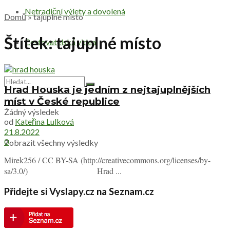
Netradiční výlety a dovolená
Domů
»
tajuplné místo
Štítek:
tajuplné místo
Cestovatelská videa
Hrad Houska je jedním z nejtajuplnějších
míst v České republice
Žádný výsledek
od
Kateřina Lulková
21.8.2022
0
Zobrazit všechny výsledky
Mirek256 / CC BY-SA (http://creativecommons.org/licenses/by-
sa/3.0/) Hrad ...
Přidejte si Vyslapy.cz na Seznam.cz