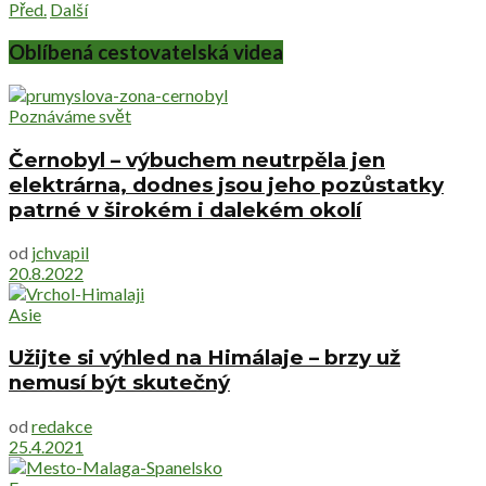
Před.
Další
Oblíbená cestovatelská videa
Poznáváme svět
Černobyl – výbuchem neutrpěla jen
elektrárna, dodnes jsou jeho pozůstatky
patrné v širokém i dalekém okolí
od
jchvapil
20.8.2022
Asie
Užijte si výhled na Himálaje – brzy už
nemusí být skutečný
od
redakce
25.4.2021