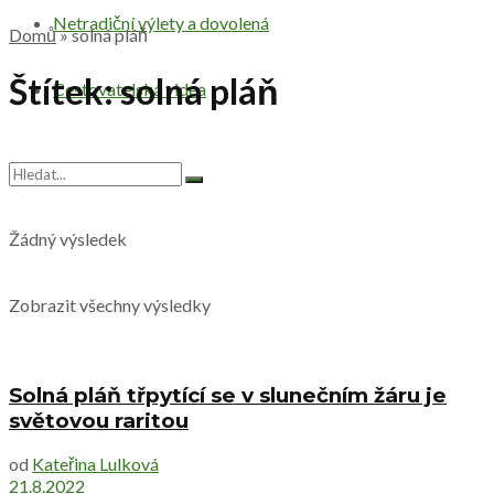
Netradiční výlety a dovolená
Domů
»
solná pláň
Štítek:
solná pláň
Cestovatelská videa
Žádný výsledek
Zobrazit všechny výsledky
Solná pláň třpytící se v slunečním žáru je
světovou raritou
od
Kateřina Lulková
21.8.2022