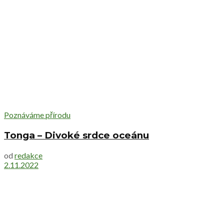
Poznáváme přírodu
Tonga – Divoké srdce oceánu
od
redakce
2.11.2022