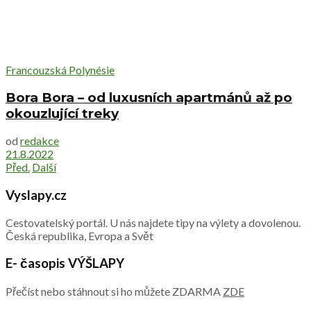
Francouzská Polynésie
Bora Bora – od luxusních apartmánů až po
okouzlující treky
od
redakce
21.8.2022
Před.
Další
Vyslapy.cz
Cestovatelský portál. U nás najdete tipy na výlety a dovolenou.
Česká republika, Evropa a Svět
E- časopis VÝŠLAPY
Přečíst nebo stáhnout si ho můžete ZDARMA
ZDE