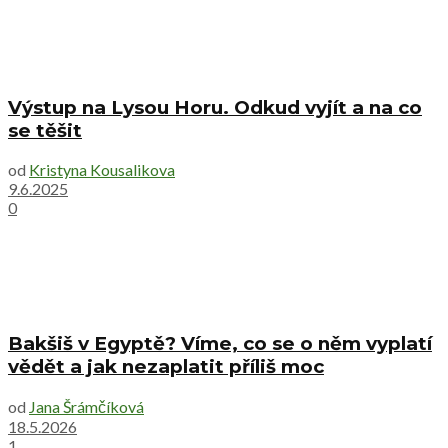
Výstup na Lysou Horu. Odkud vyjít a na co
se těšit
od
Kristyna Kousalikova
9.6.2025
0
Bakšiš v Egyptě? Víme, co se o něm vyplatí
vědět a jak nezaplatit příliš moc
od
Jana Šrámčíková
18.5.2026
1