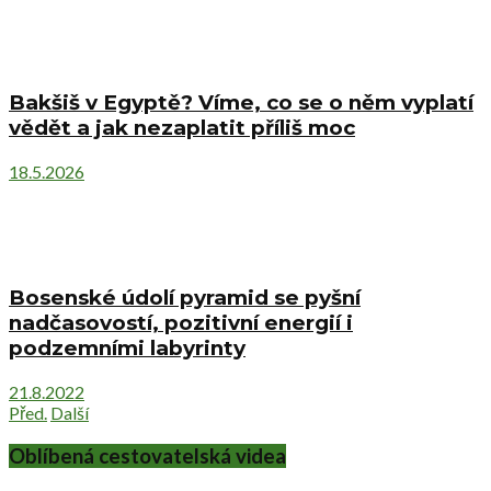
Bakšiš v Egyptě? Víme, co se o něm vyplatí
vědět a jak nezaplatit příliš moc
18.5.2026
Bosenské údolí pyramid se pyšní
nadčasovostí, pozitivní energií i
podzemními labyrinty
21.8.2022
Před.
Další
Oblíbená cestovatelská videa