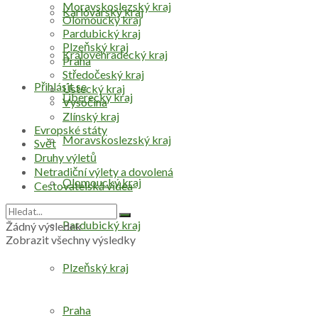
Moravskoslezský kraj
Karlovarský kraj
Olomoucký kraj
Pardubický kraj
Plzeňský kraj
Královéhradecký kraj
Praha
Středočeský kraj
Přihlásit se
Ústecký kraj
Liberecký kraj
Vysočina
Zlínský kraj
Evropské státy
Moravskoslezský kraj
Svět
Druhy výletů
Netradiční výlety a dovolená
Olomoucký kraj
Cestovatelská videa
Pardubický kraj
Žádný výsledek
Zobrazit všechny výsledky
Plzeňský kraj
Praha