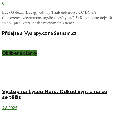
0
Luca Galuzzi (Lucag), edit by Trialsanderrors / CC BY-SA
(https://creativecommons.org/licenses/by-sa/2.5) Kde najdete největší
solnou pláň, která je tak světovým unikátem? ...
Přidejte si Vyslapy.cz na Seznam.cz
Oblíbené články
Výstup na Lysou Horu. Odkud vyjít a na co
se těšit
9.6.2025