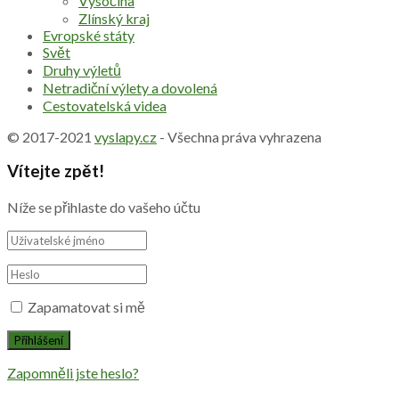
Vysočina
Zlínský kraj
Evropské státy
Svět
Druhy výletů
Netradiční výlety a dovolená
Cestovatelská videa
© 2017-2021
vyslapy.cz
- Všechna práva vyhrazena
Vítejte zpět!
Níže se přihlaste do vašeho účtu
Zapamatovat si mě
Zapomněli jste heslo?