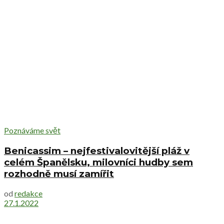
Poznáváme svět
Benicassim – nejfestivalovitější pláž v
celém Španělsku, milovníci hudby sem
rozhodně musí zamířit
od
redakce
27.1.2022