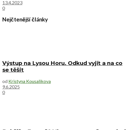
13.4.2023
0
Nejčtenější články
Výstup na Lysou Horu. Odkud vyjít a na co
se těšit
od
Kristyna Kousalikova
9.6.2025
0