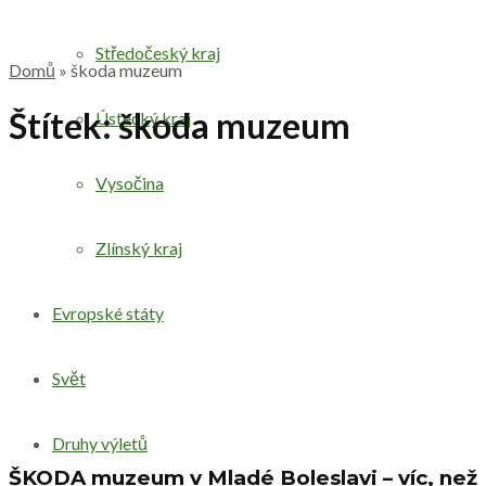
Středočeský kraj
Domů
»
škoda muzeum
Štítek:
škoda muzeum
Ústecký kraj
Vysočina
Zlínský kraj
Evropské státy
Svět
Druhy výletů
ŠKODA muzeum v Mladé Boleslavi – víc, než