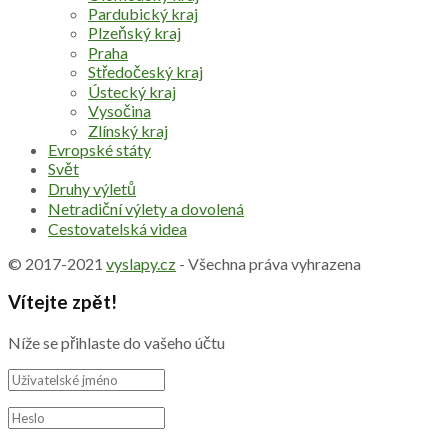
Pardubický kraj
Plzeňský kraj
Praha
Středočeský kraj
Ústecký kraj
Vysočina
Zlínský kraj
Evropské státy
Svět
Druhy výletů
Netradiční výlety a dovolená
Cestovatelská videa
© 2017-2021
vyslapy.cz
- Všechna práva vyhrazena
Vítejte zpět!
Níže se přihlaste do vašeho účtu