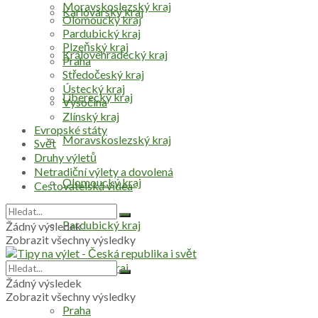
Moravskoslezský kraj
Karlovarský kraj
Olomoucký kraj
Pardubický kraj
Plzeňský kraj
Královéhradecký kraj
Praha
Středočeský kraj
Ústecký kraj
Liberecký kraj
Vysočina
Zlínský kraj
Evropské státy
Moravskoslezský kraj
Svět
Druhy výletů
Netradiční výlety a dovolená
Olomoucký kraj
Cestovatelská videa
Pardubický kraj
Žádný výsledek
Zobrazit všechny výsledky
Plzeňský kraj
Žádný výsledek
Zobrazit všechny výsledky
Praha