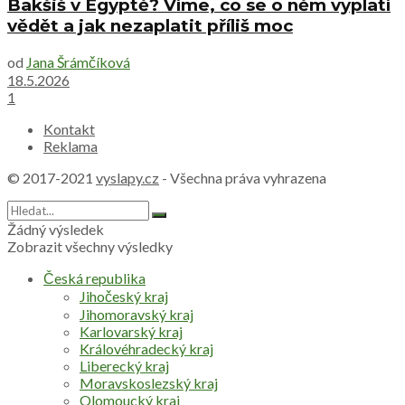
Bakšiš v Egyptě? Víme, co se o něm vyplatí
vědět a jak nezaplatit příliš moc
od
Jana Šrámčíková
18.5.2026
1
Kontakt
Reklama
© 2017-2021
vyslapy.cz
- Všechna práva vyhrazena
Žádný výsledek
Zobrazit všechny výsledky
Česká republika
Jihočeský kraj
Jihomoravský kraj
Karlovarský kraj
Královéhradecký kraj
Liberecký kraj
Moravskoslezský kraj
Olomoucký kraj