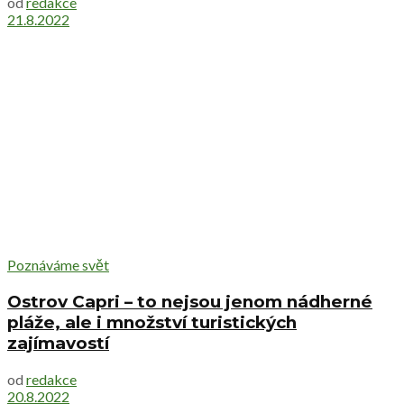
od
redakce
21.8.2022
Poznáváme svět
Ostrov Capri – to nejsou jenom nádherné
pláže, ale i množství turistických
zajímavostí
od
redakce
20.8.2022