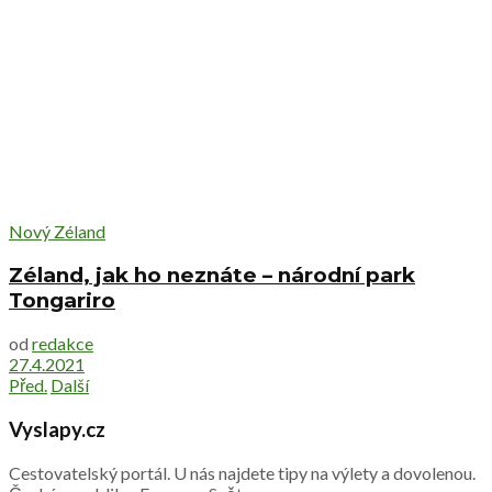
Nový Zéland
Zéland, jak ho neznáte – národní park
Tongariro
od
redakce
27.4.2021
Před.
Další
Vyslapy.cz
Cestovatelský portál. U nás najdete tipy na výlety a dovolenou.