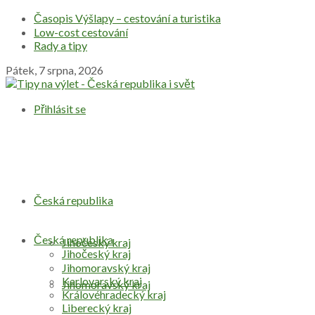
Časopis Výšlapy – cestování a turistika
Low-cost cestování
Rady a tipy
Pátek, 7 srpna, 2026
Přihlásit se
Česká republika
Česká republika
Jihočeský kraj
Jihočeský kraj
Jihomoravský kraj
Karlovarský kraj
Jihomoravský kraj
Královéhradecký kraj
Liberecký kraj