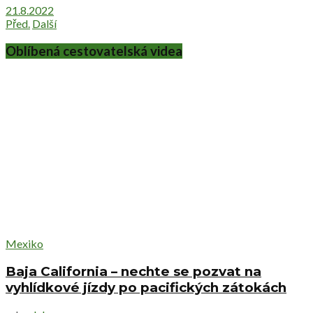
21.8.2022
Před.
Další
Oblíbená cestovatelská videa
Mexiko
Baja California – nechte se pozvat na
vyhlídkové jízdy po pacifických zátokách