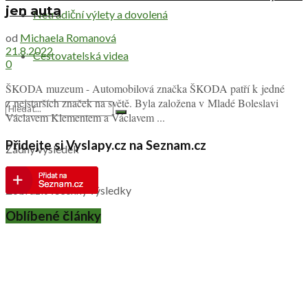
jen auta
Netradiční výlety a dovolená
od
Michaela Romanová
21.8.2022
Cestovatelská videa
0
ŠKODA muzeum - Automobilová značka ŠKODA patří k jedné
z nejstarších značek na světě. Byla založena v Mladé Boleslavi
Václavem Klementem a Václavem ...
Přidejte si Vyslapy.cz na Seznam.cz
Žádný výsledek
Zobrazit všechny výsledky
Oblíbené články