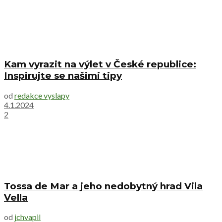
Kam vyrazit na výlet v České republice:
Inspirujte se našimi tipy
od
redakce vyslapy
4.1.2024
2
Tossa de Mar a jeho nedobytný hrad Vila
Vella
od
jchvapil