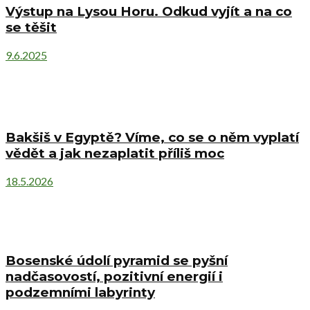
Výstup na Lysou Horu. Odkud vyjít a na co
se těšit
9.6.2025
Bakšiš v Egyptě? Víme, co se o něm vyplatí
vědět a jak nezaplatit příliš moc
18.5.2026
Bosenské údolí pyramid se pyšní
nadčasovostí, pozitivní energií i
podzemními labyrinty