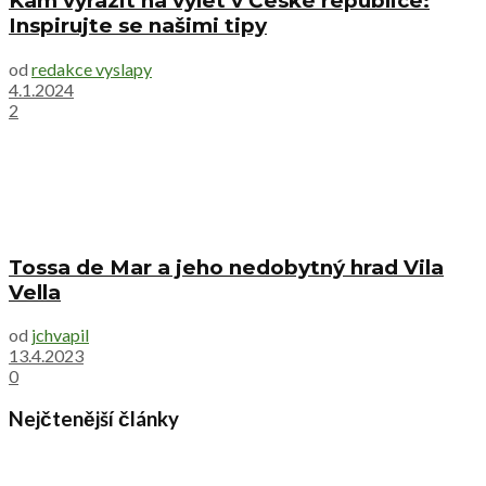
Kam vyrazit na výlet v České republice:
Inspirujte se našimi tipy
od
redakce vyslapy
4.1.2024
2
Tossa de Mar a jeho nedobytný hrad Vila
Vella
od
jchvapil
13.4.2023
0
Nejčtenější články