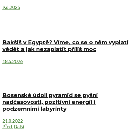
9.6.2025
Bakšiš v Egyptě? Víme, co se o něm vyplatí
vědět a jak nezaplatit příliš moc
18.5.2026
Bosenské údolí pyramid se pyšní
nadčasovostí, pozitivní energií i
podzemními labyrinty
21.8.2022
Před.
Další