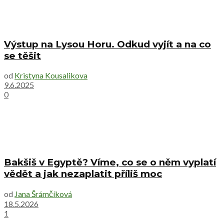
Výstup na Lysou Horu. Odkud vyjít a na co
se těšit
od
Kristyna Kousalikova
9.6.2025
0
Bakšiš v Egyptě? Víme, co se o něm vyplatí
vědět a jak nezaplatit příliš moc
od
Jana Šrámčíková
18.5.2026
1