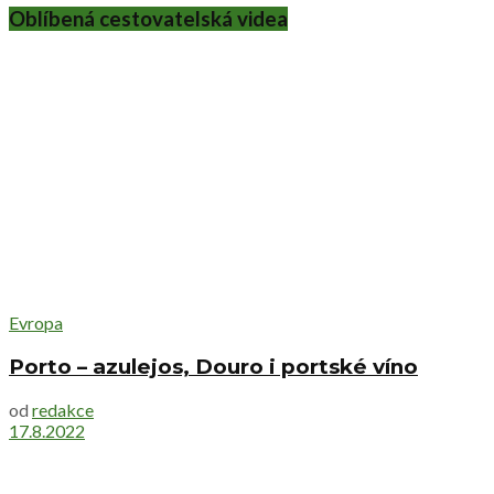
Oblíbená cestovatelská videa
Evropa
Porto – azulejos, Douro i portské víno
od
redakce
17.8.2022