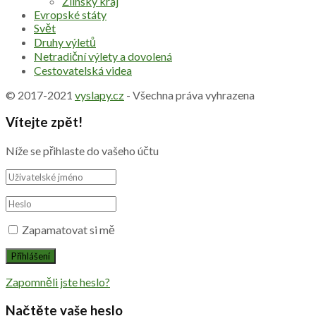
Zlínský kraj
Evropské státy
Svět
Druhy výletů
Netradiční výlety a dovolená
Cestovatelská videa
© 2017-2021
vyslapy.cz
- Všechna práva vyhrazena
Vítejte zpět!
Níže se přihlaste do vašeho účtu
Zapamatovat si mě
Zapomněli jste heslo?
Načtěte vaše heslo