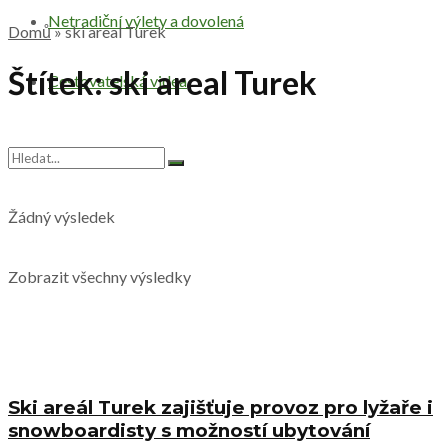
Netradiční výlety a dovolená
Domů
»
ski areal Turek
Štítek:
ski areal Turek
Cestovatelská videa
Žádný výsledek
Zobrazit všechny výsledky
Ski areál Turek zajišťuje provoz pro lyžaře i
snowboardisty s možností ubytování