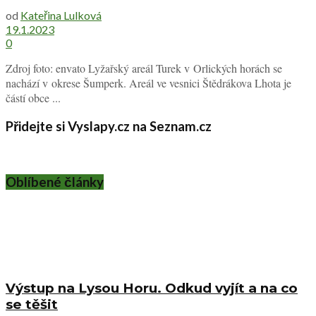
od
Kateřina Lulková
19.1.2023
0
Zdroj foto: envato Lyžařský areál Turek v Orlických horách se
nachází v okrese Šumperk. Areál ve vesnici Štědrákova Lhota je
částí obce ...
Přidejte si Vyslapy.cz na Seznam.cz
Oblíbené články
Výstup na Lysou Horu. Odkud vyjít a na co
se těšit