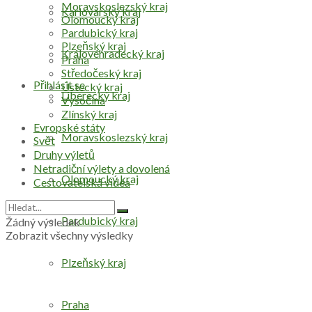
Moravskoslezský kraj
Karlovarský kraj
Olomoucký kraj
Pardubický kraj
Plzeňský kraj
Královéhradecký kraj
Praha
Středočeský kraj
Přihlásit se
Ústecký kraj
Liberecký kraj
Vysočina
Zlínský kraj
Evropské státy
Moravskoslezský kraj
Svět
Druhy výletů
Netradiční výlety a dovolená
Olomoucký kraj
Cestovatelská videa
Pardubický kraj
Žádný výsledek
Zobrazit všechny výsledky
Plzeňský kraj
Praha