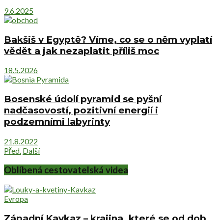
9.6.2025
Bakšiš v Egyptě? Víme, co se o něm vyplatí
vědět a jak nezaplatit příliš moc
18.5.2026
Bosenské údolí pyramid se pyšní
nadčasovostí, pozitivní energií i
podzemními labyrinty
21.8.2022
Před.
Další
Oblíbená cestovatelská videa
Evropa
Západní Kavkaz – krajina, které se od dob