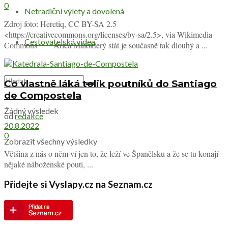
0
Netradiční výlety a dovolená
Zdroj foto: Heretiq, CC BY-SA 2.5
<https://creativecommons.org/licenses/by-sa/2.5>, via Wikimedia
Cestovatelská videa
Commons Arica Málokterý stát je současně tak dlouhý a ...
Co vlastně láká tolik poutníků do Santiago
de Compostela
Žádný výsledek
od
redakce
20.8.2022
0
Zobrazit všechny výsledky
Většina z nás o něm ví jen to, že leží ve Španělsku a že se tu konají
nějaké náboženské pouti, ...
Přidejte si Vyslapy.cz na Seznam.cz