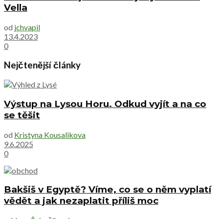
Vella
od
jchvapil
13.4.2023
0
Nejčtenější články
Výstup na Lysou Horu. Odkud vyjít a na co
se těšit
od
Kristyna Kousalikova
9.6.2025
0
Bakšiš v Egyptě? Víme, co se o něm vyplatí
vědět a jak nezaplatit příliš moc