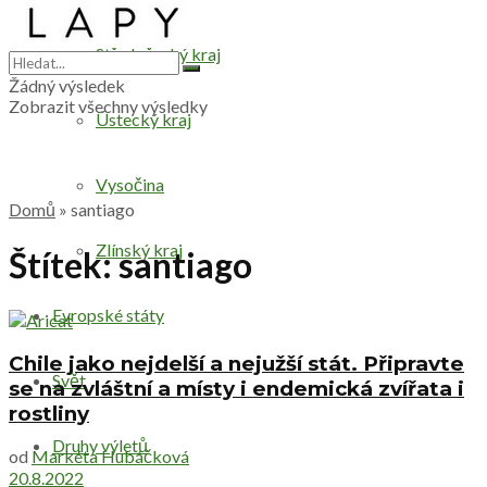
Středočeský kraj
Žádný výsledek
Zobrazit všechny výsledky
Ústecký kraj
Vysočina
Domů
»
santiago
Zlínský kraj
Štítek:
santiago
Evropské státy
Chile jako nejdelší a nejužší stát. Připravte
Svět
se na zvláštní a místy i endemická zvířata i
rostliny
Druhy výletů
od
Markéta Hubáčková
20.8.2022