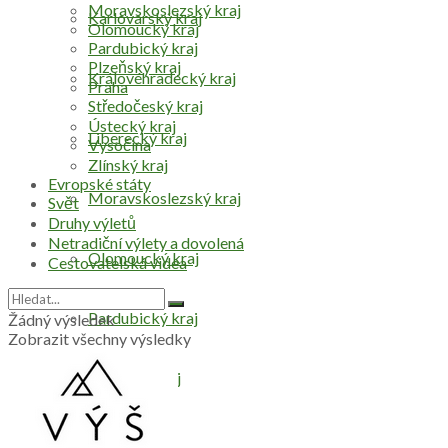
Moravskoslezský kraj
Karlovarský kraj
Olomoucký kraj
Pardubický kraj
Plzeňský kraj
Královéhradecký kraj
Praha
Středočeský kraj
Ústecký kraj
Liberecký kraj
Vysočina
Zlínský kraj
Evropské státy
Moravskoslezský kraj
Svět
Druhy výletů
Netradiční výlety a dovolená
Olomoucký kraj
Cestovatelská videa
Pardubický kraj
Žádný výsledek
Zobrazit všechny výsledky
Plzeňský kraj
Praha