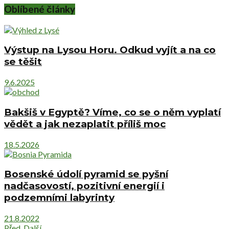
Oblíbené články
Výstup na Lysou Horu. Odkud vyjít a na co
se těšit
9.6.2025
Bakšiš v Egyptě? Víme, co se o něm vyplatí
vědět a jak nezaplatit příliš moc
18.5.2026
Bosenské údolí pyramid se pyšní
nadčasovostí, pozitivní energií i
podzemními labyrinty
21.8.2022
Před.
Další