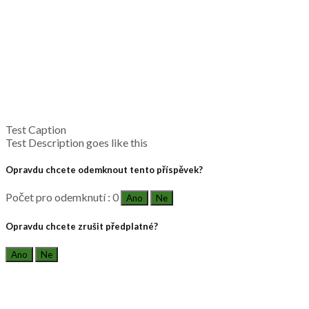
Test Caption
Test Description goes like this
Opravdu chcete odemknout tento příspěvek?
Počet pro odemknutí : 0
Ano
Ne
Opravdu chcete zrušit předplatné?
Ano
Ne