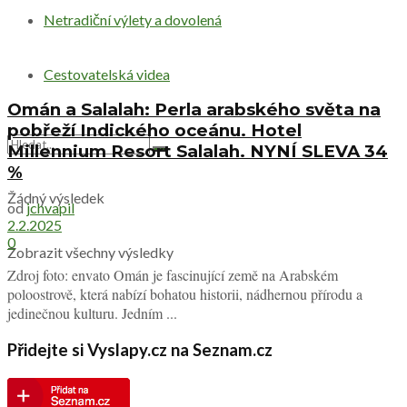
Netradiční výlety a dovolená
Cestovatelská videa
Omán a Salalah: Perla arabského světa na
pobřeží Indického oceánu. Hotel
Millennium Resort Salalah. NYNÍ SLEVA 34
%
Žádný výsledek
od
jchvapil
2.2.2025
0
Zobrazit všechny výsledky
Zdroj foto: envato Omán je fascinující země na Arabském
poloostrově, která nabízí bohatou historii, nádhernou přírodu a
jedinečnou kulturu. Jedním ...
Přidejte si Vyslapy.cz na Seznam.cz