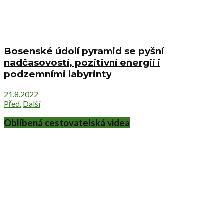
Bosenské údolí pyramid se pyšní
nadčasovostí, pozitivní energií i
podzemními labyrinty
21.8.2022
Před.
Další
Oblíbená cestovatelská videa