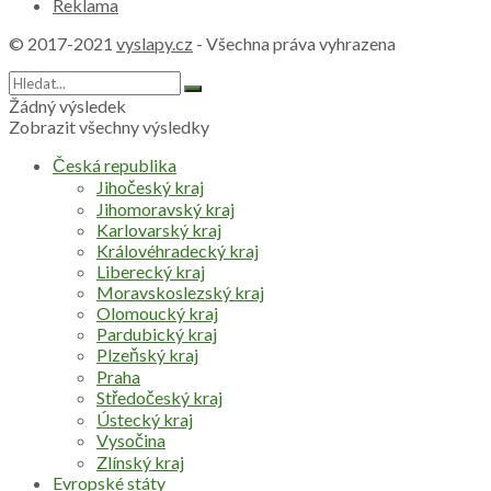
Reklama
© 2017-2021
vyslapy.cz
- Všechna práva vyhrazena
Žádný výsledek
Zobrazit všechny výsledky
Česká republika
Jihočeský kraj
Jihomoravský kraj
Karlovarský kraj
Královéhradecký kraj
Liberecký kraj
Moravskoslezský kraj
Olomoucký kraj
Pardubický kraj
Plzeňský kraj
Praha
Středočeský kraj
Ústecký kraj
Vysočina
Zlínský kraj
Evropské státy