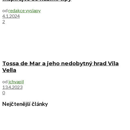
od
redakce vyslapy
4.1.2024
2
Tossa de Mar a jeho nedobytný hrad Vila
Vella
od
jchvapil
13.4.2023
0
Nejčtenější články