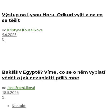
Výstup na Lysou Horu. Odkud vyjít a na co
se těšit
od
Kristyna Kousalikova
9.6.2025
0
Bakšiš v Egyptě? Víme, co se o něm vyplatí
vědět a jak nezaplatit příliš moc
od
Jana Šrámčíková
18.5.2026
1
Kontakt