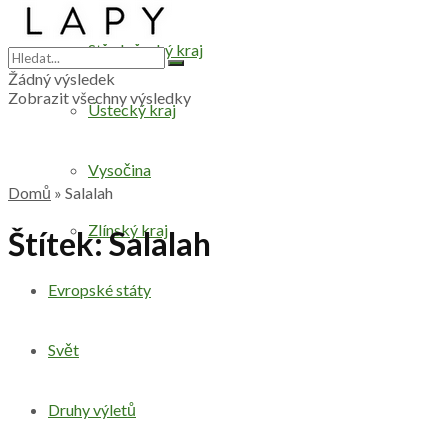
Středočeský kraj
Žádný výsledek
Zobrazit všechny výsledky
Ústecký kraj
Vysočina
Domů
»
Salalah
Zlínský kraj
Štítek:
Salalah
Evropské státy
Svět
Druhy výletů