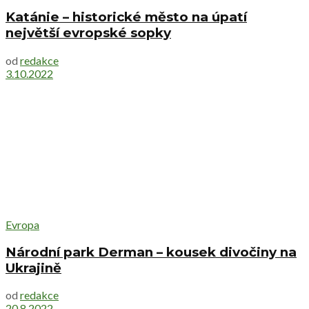
Katánie – historické město na úpatí
největší evropské sopky
od
redakce
3.10.2022
Evropa
Národní park Derman – kousek divočiny na
Ukrajině
od
redakce
20.8.2022