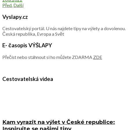
Před.
Další
Vyslapy.cz
Cestovatelský portál. U nás najdete tipy na výlety a dovolenou.
Česká republika, Evropa a Svět
E- časopis VÝŠLAPY
Přečíst nebo stáhnout si ho můžete ZDARMA
ZDE
Cestovatelská videa
Kam vyrazit na výlet v České republice:
Inspirujte se našimi tipy