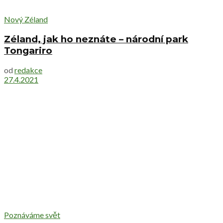
Nový Zéland
Zéland, jak ho neznáte – národní park
Tongariro
od
redakce
27.4.2021
Poznáváme svět