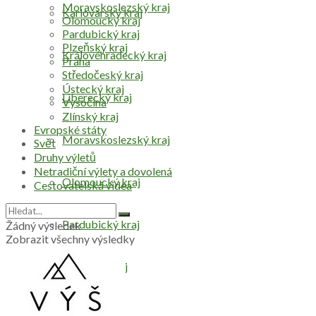
Moravskoslezský kraj
Karlovarský kraj
Olomoucký kraj
Pardubický kraj
Plzeňský kraj
Královéhradecký kraj
Praha
Středočeský kraj
Ústecký kraj
Liberecký kraj
Vysočina
Zlínský kraj
Evropské státy
Moravskoslezský kraj
Svět
Druhy výletů
Netradiční výlety a dovolená
Olomoucký kraj
Cestovatelská videa
Pardubický kraj
Žádný výsledek
Zobrazit všechny výsledky
Plzeňský kraj
Praha