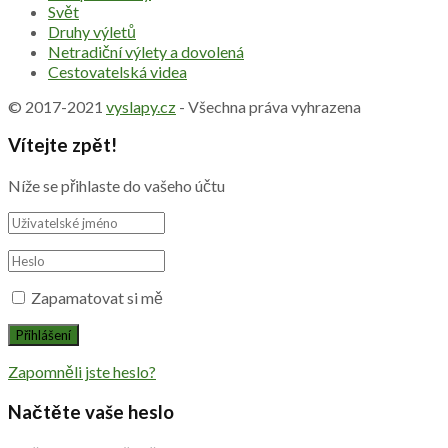
Svět
Druhy výletů
Netradiční výlety a dovolená
Cestovatelská videa
© 2017-2021
vyslapy.cz
- Všechna práva vyhrazena
Vítejte zpět!
Níže se přihlaste do vašeho účtu
Zapamatovat si mě
Zapomněli jste heslo?
Načtěte vaše heslo