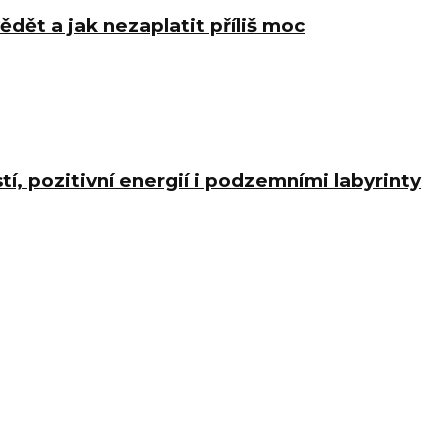
ědět a jak nezaplatit příliš moc
í, pozitivní energií i podzemními labyrinty