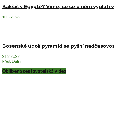
Bakšiš v Egyptě? Víme, co se o něm vyplatí v
18.5.2026
Bosenské údolí pyramid se pyšní nadčasovost
21.8.2022
Před.
Další
Oblíbená cestovatelská videa