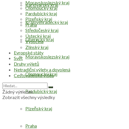
Moravskoslezský kraj
Karlovarský kraj
Olomoucký kraj
Pardubický kraj
Plzeňský kraj
Královéhradecký kraj
Praha
Středočeský kraj
Ústecký kraj
Liberecký kraj
Vysočina
Zlínský kraj
Evropské státy
Moravskoslezský kraj
Svět
Druhy výletů
Netradiční výlety a dovolená
Olomoucký kraj
Cestovatelská videa
Pardubický kraj
Žádný výsledek
Zobrazit všechny výsledky
Plzeňský kraj
Praha