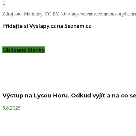
1
Zdroj foto: Martintoy, CC BY 3.0 <https://creativecommons.org/lice
Přidejte si Vyslapy.cz na Seznam.cz
Oblíbené články
Výstup na Lysou Horu. Odkud vyjít a na co se
9.6.2025