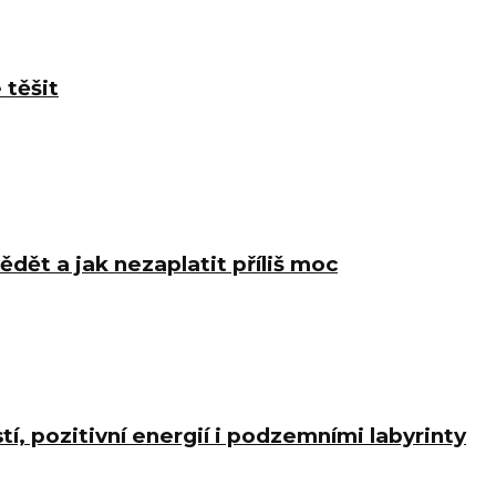
 těšit
ědět a jak nezaplatit příliš moc
í, pozitivní energií i podzemními labyrinty