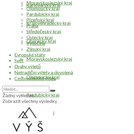
Moravskoslezský kraj
Karlovarský kraj
Olomoucký kraj
Pardubický kraj
Plzeňský kraj
Královéhradecký kraj
Praha
Středočeský kraj
Ústecký kraj
Liberecký kraj
Vysočina
Zlínský kraj
Evropské státy
Moravskoslezský kraj
Svět
Druhy výletů
Netradiční výlety a dovolená
Olomoucký kraj
Cestovatelská videa
Pardubický kraj
Žádný výsledek
Zobrazit všechny výsledky
Plzeňský kraj
Praha