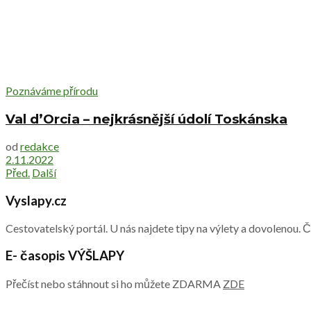
Poznáváme přírodu
Val d’Orcia – nejkrásnější údolí Toskánska
od
redakce
2.11.2022
Před.
Další
Vyslapy.cz
Cestovatelský portál. U nás najdete tipy na výlety a dovolenou. 
E- časopis VÝŠLAPY
Přečíst nebo stáhnout si ho můžete ZDARMA
ZDE