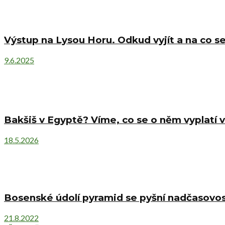
Výstup na Lysou Horu. Odkud vyjít a na co se
9.6.2025
Bakšiš v Egyptě? Víme, co se o něm vyplatí v
18.5.2026
Bosenské údolí pyramid se pyšní nadčasovost
21.8.2022