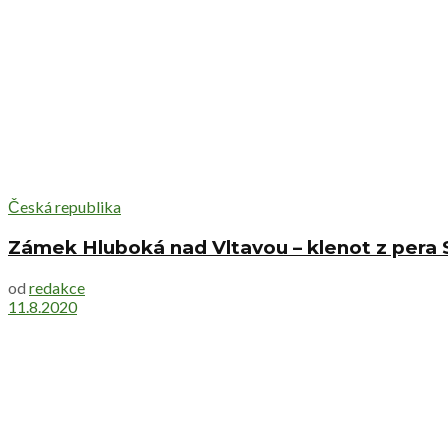
Česká republika
Zámek Hluboká nad Vltavou – klenot z per
od
redakce
11.8.2020