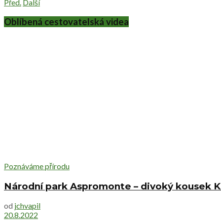
Před.
Další
Oblíbená cestovatelská videa
Poznáváme přírodu
Národní park Aspromonte – divoký kousek Ka
od
jchvapil
20.8.2022