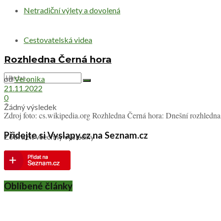
Netradiční výlety a dovolená
Cestovatelská videa
Rozhledna Černá hora
od
Veronika
21.11.2022
0
Žádný výsledek
Zdroj foto: cs.wikipedia.org Rozhledna Černá hora: Dnešní rozhledna 
Přidejte si Vyslapy.cz na Seznam.cz
Zobrazit všechny výsledky
Oblíbené články