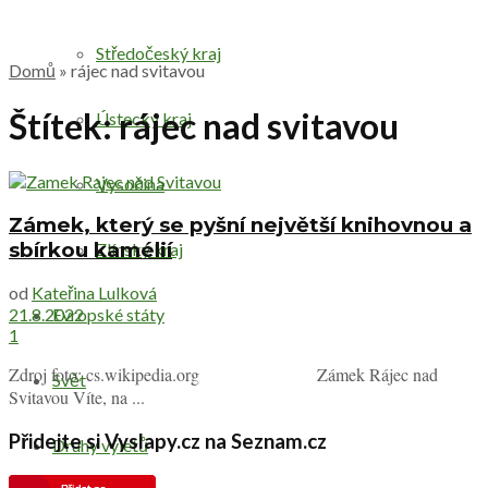
Středočeský kraj
Domů
»
rájec nad svitavou
Štítek:
rájec nad svitavou
Ústecký kraj
Vysočina
Zámek, který se pyšní největší knihovnou a
sbírkou kamélií
Zlínský kraj
od
Kateřina Lulková
Evropské státy
21.8.2022
1
Zdroj foto: cs.wikipedia.org Zámek Rájec nad
Svět
Svitavou Víte, na ...
Přidejte si Vyslapy.cz na Seznam.cz
Druhy výletů