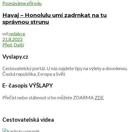
Poznáváme přírodu
Havaj – Honolulu umí zadrnkat na tu
správnou strunu
od
redakce
21.8.2022
Před.
Další
Vyslapy.cz
Cestovatelský portál. U nás najdete tipy na výlety a dovolenou.
Česká republika, Evropa a Svět
E- časopis VÝŠLAPY
Přečíst nebo stáhnout si ho můžete ZDARMA
ZDE
Cestovatelská videa