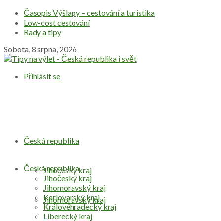
Časopis Výšlapy – cestování a turistika
Low-cost cestování
Rady a tipy
Sobota, 8 srpna, 2026
Přihlásit se
Česká republika
Česká republika
Jihočeský kraj
Jihočeský kraj
Jihomoravský kraj
Karlovarský kraj
Jihomoravský kraj
Královéhradecký kraj
Liberecký kraj