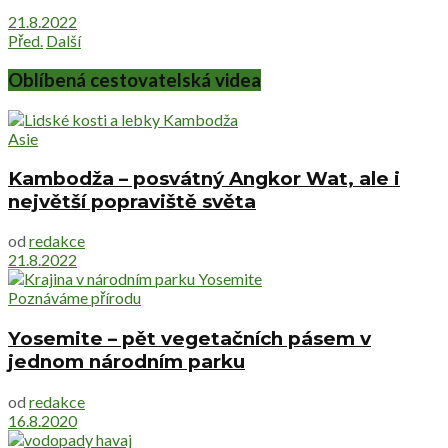
21.8.2022
Před.
Další
Oblíbená cestovatelská videa
Asie
Kambodža – posvátný Angkor Wat, ale i
největší popraviště světa
od
redakce
21.8.2022
Poznáváme přírodu
Yosemite – pět vegetačních pásem v
jednom národním parku
od
redakce
16.8.2020