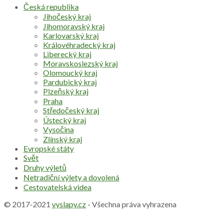
Česká republika
Jihočeský kraj
Jihomoravský kraj
Karlovarský kraj
Královéhradecký kraj
Liberecký kraj
Moravskoslezský kraj
Olomoucký kraj
Pardubický kraj
Plzeňský kraj
Praha
Středočeský kraj
Ústecký kraj
Vysočina
Zlínský kraj
Evropské státy
Svět
Druhy výletů
Netradiční výlety a dovolená
Cestovatelská videa
© 2017-2021
vyslapy.cz
- Všechna práva vyhrazena