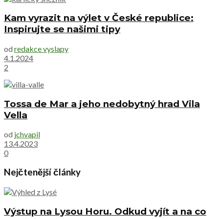
Kam vyrazit na výlet v České republice:
Inspirujte se našimi tipy
od
redakce vyslapy
4.1.2024
2
Tossa de Mar a jeho nedobytný hrad Vila
Vella
od
jchvapil
13.4.2023
0
Nejčtenější články
Výstup na Lysou Horu. Odkud vyjít a na co