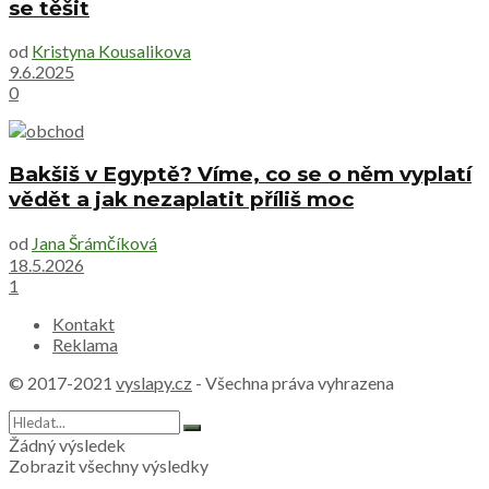
se těšit
od
Kristyna Kousalikova
9.6.2025
0
Bakšiš v Egyptě? Víme, co se o něm vyplatí
vědět a jak nezaplatit příliš moc
od
Jana Šrámčíková
18.5.2026
1
Kontakt
Reklama
© 2017-2021
vyslapy.cz
- Všechna práva vyhrazena
Žádný výsledek
Zobrazit všechny výsledky