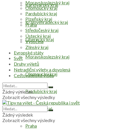
Moravskoslezský kraj
Karlovarský kraj
Olomoucký kraj
Pardubický kraj
Plzeňský kraj
Královéhradecký kraj
Praha
Středočeský kraj
Ústecký kraj
Liberecký kraj
Vysočina
Zlínský kraj
Evropské státy
Moravskoslezský kraj
Svět
Druhy výletů
Netradiční výlety a dovolená
Olomoucký kraj
Cestovatelská videa
Pardubický kraj
Žádný výsledek
Zobrazit všechny výsledky
Plzeňský kraj
Žádný výsledek
Zobrazit všechny výsledky
Praha