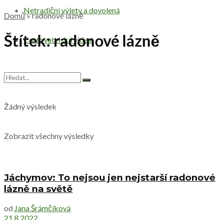
Netradiční výlety a dovolená
Domů
»
radonové lázně
Štítek:
radonové lázně
Cestovatelská videa
Žádný výsledek
Zobrazit všechny výsledky
Jáchymov: To nejsou jen nejstarší radonové
lázně na světě
od
Jana Šrámčíková
21.8.2022