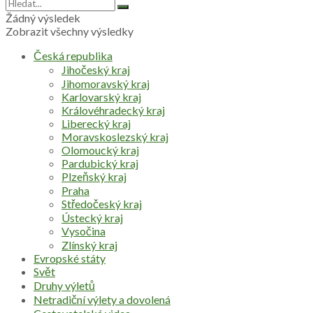
Žádný výsledek
Zobrazit všechny výsledky
Česká republika
Jihočeský kraj
Jihomoravský kraj
Karlovarský kraj
Královéhradecký kraj
Liberecký kraj
Moravskoslezský kraj
Olomoucký kraj
Pardubický kraj
Plzeňský kraj
Praha
Středočeský kraj
Ústecký kraj
Vysočina
Zlínský kraj
Evropské státy
Svět
Druhy výletů
Netradiční výlety a dovolená