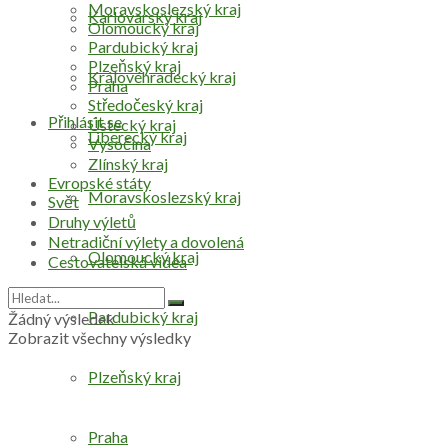
Moravskoslezský kraj
Karlovarský kraj
Olomoucký kraj
Pardubický kraj
Plzeňský kraj
Královéhradecký kraj
Praha
Středočeský kraj
Přihlásit se
Ústecký kraj
Liberecký kraj
Vysočina
Zlínský kraj
Evropské státy
Moravskoslezský kraj
Svět
Druhy výletů
Netradiční výlety a dovolená
Olomoucký kraj
Cestovatelská videa
Pardubický kraj
Žádný výsledek
Zobrazit všechny výsledky
Plzeňský kraj
Praha