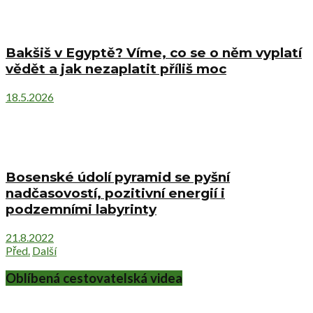
Bakšiš v Egyptě? Víme, co se o něm vyplatí
vědět a jak nezaplatit příliš moc
18.5.2026
Bosenské údolí pyramid se pyšní
nadčasovostí, pozitivní energií i
podzemními labyrinty
21.8.2022
Před.
Další
Oblíbená cestovatelská videa