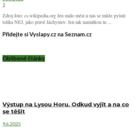
1
Zdroj foto: cs.wikipedia.org Jen málo měst u nás se může pyšnit
tolika NEJ, jako právě Jáchymov. Jen tak namátkou tu ...
Přidejte si Vyslapy.cz na Seznam.cz
Oblíbené články
Výstup na Lysou Horu. Odkud vyjít a na co
se těšit
9.6.2025