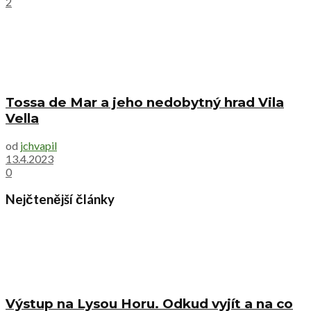
2
Tossa de Mar a jeho nedobytný hrad Vila
Vella
od
jchvapil
13.4.2023
0
Nejčtenější články
Výstup na Lysou Horu. Odkud vyjít a na co