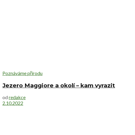
Poznáváme přírodu
Jezero Maggiore a okolí – kam vyrazit
od
redakce
2.10.2022