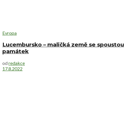
Evropa
Lucembursko – maličká země se spoustou
památek
od
redakce
17.8.2022