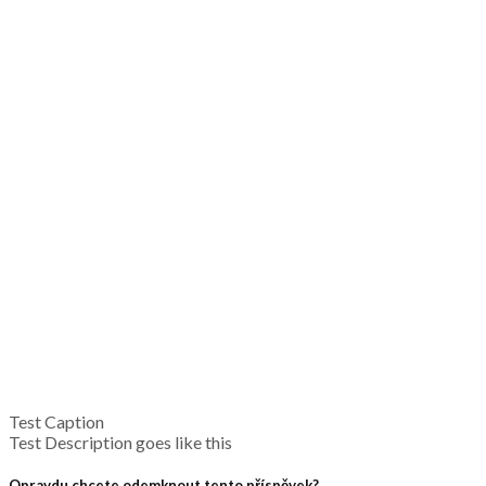
Test Caption
Test Description goes like this
Opravdu chcete odemknout tento příspěvek?