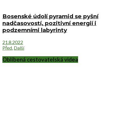
Bosenské údolí pyramid se pyšní
nadčasovostí, pozitivní energií i
podzemními labyrinty
21.8.2022
Před.
Další
Oblíbená cestovatelská videa