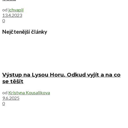
od
jchvapil
13.4.2023
0
Nejčtenější články
Výstup na Lysou Horu. Odkud vyjít a na co
se těšit
od
Kristyna Kousalikova
9.6.2025
0