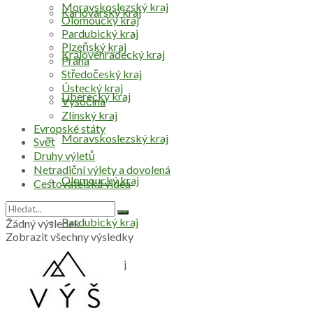
Moravskoslezský kraj
Karlovarský kraj
Olomoucký kraj
Pardubický kraj
Plzeňský kraj
Královéhradecký kraj
Praha
Středočeský kraj
Ústecký kraj
Liberecký kraj
Vysočina
Zlínský kraj
Evropské státy
Moravskoslezský kraj
Svět
Druhy výletů
Netradiční výlety a dovolená
Olomoucký kraj
Cestovatelská videa
Pardubický kraj
Žádný výsledek
Zobrazit všechny výsledky
Plzeňský kraj
Praha