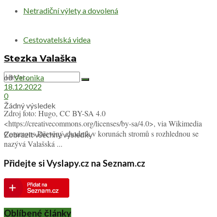
Netradiční výlety a dovolená
Cestovatelská videa
Stezka Valaška
od
Veronika
18.12.2022
0
Žádný výsledek
Zdroj foto: Hugo, CC BY-SA 4.0
<https://creativecommons.org/licenses/by-sa/4.0>, via Wikimedia
Commons Dřevěný chodník v korunách stromů s rozhlednou se
Zobrazit všechny výsledky
nazývá Valašská ...
Přidejte si Vyslapy.cz na Seznam.cz
Oblíbené články