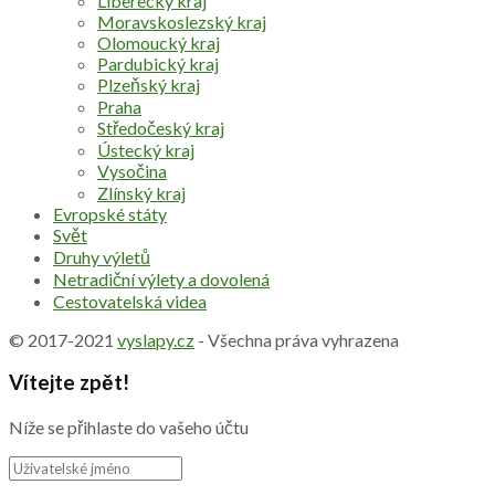
Liberecký kraj
Moravskoslezský kraj
Olomoucký kraj
Pardubický kraj
Plzeňský kraj
Praha
Středočeský kraj
Ústecký kraj
Vysočina
Zlínský kraj
Evropské státy
Svět
Druhy výletů
Netradiční výlety a dovolená
Cestovatelská videa
© 2017-2021
vyslapy.cz
- Všechna práva vyhrazena
Vítejte zpět!
Níže se přihlaste do vašeho účtu