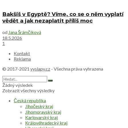
Bakšiš v Egyptě? Víme, co se o něm vyplatí
vědět a jak nezaplatit příliš moc
od
Jana Šrámčíková
18.5.2026
1
Kontakt
Reklama
© 2017-2021
vyslapy.cz
- Všechna práva vyhrazena
Žádný výsledek
Zobrazit všechny výsledky
Česká republika
Jihočeský kraj
Jihomoravský kraj
Karlovarský kraj
Královéhradecký kraj