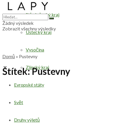
Středočeský kraj
Žádný výsledek
Zobrazit všechny výsledky
Ústecký kraj
Vysočina
Domů
»
Pustevny
Zlínský kraj
Štítek:
Pustevny
Evropské státy
Svět
Druhy výletů