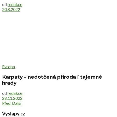
od
redakce
20.8.2022
Evropa
Karpaty – nedotčená příroda i tajemné
hrady
od
redakce
28.11.2022
Před.
Další
Vyslapy.cz