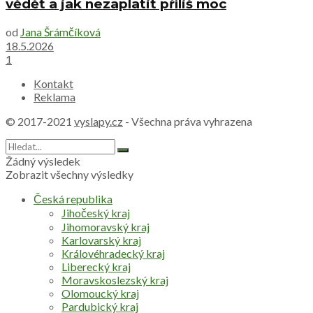
vědět a jak nezaplatit příliš moc
od
Jana Šrámčíková
18.5.2026
1
Kontakt
Reklama
© 2017-2021
vyslapy.cz
- Všechna práva vyhrazena
Žádný výsledek
Zobrazit všechny výsledky
Česká republika
Jihočeský kraj
Jihomoravský kraj
Karlovarský kraj
Královéhradecký kraj
Liberecký kraj
Moravskoslezský kraj
Olomoucký kraj
Pardubický kraj