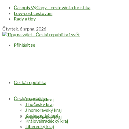
Časopis Výšlapy – cestování a turistika
Low-cost cestování
Rady a tipy
Čtvrtek, 6 srpna, 2026
Přihlásit se
Česká republika
Česká republika
Jihočeský kraj
Jihočeský kraj
Jihomoravský kraj
Karlovarský kraj
Jihomoravský kraj
Královéhradecký kraj
Liberecký kraj