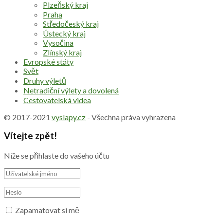
Plzeňský kraj
Praha
Středočeský kraj
Ústecký kraj
Vysočina
Zlínský kraj
Evropské státy
Svět
Druhy výletů
Netradiční výlety a dovolená
Cestovatelská videa
© 2017-2021
vyslapy.cz
- Všechna práva vyhrazena
Vítejte zpět!
Níže se přihlaste do vašeho účtu
Zapamatovat si mě