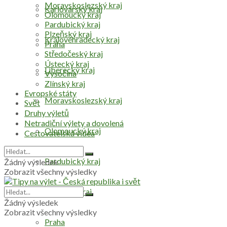
Moravskoslezský kraj
Karlovarský kraj
Olomoucký kraj
Pardubický kraj
Plzeňský kraj
Královéhradecký kraj
Praha
Středočeský kraj
Ústecký kraj
Liberecký kraj
Vysočina
Zlínský kraj
Evropské státy
Moravskoslezský kraj
Svět
Druhy výletů
Netradiční výlety a dovolená
Olomoucký kraj
Cestovatelská videa
Pardubický kraj
Žádný výsledek
Zobrazit všechny výsledky
Plzeňský kraj
Žádný výsledek
Zobrazit všechny výsledky
Praha