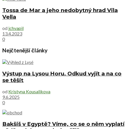
Tossa de Mar a jeho nedobytný hrad Vila
Vella
od
jchvapil
13.4.2023
0
Nejčtenější články
Výstup na Lysou Horu. Odkud vyjít a na co
se těšit
od
Kristyna Kousalikova
9.6.2025
0
Bakšiš v Egyptě? Víme, co se o něm vyplatí