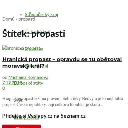
Středočeský kraj
Domů
»
propasti
Štítek:
propasti
Ústecký kraj
Vysočina
Hranická propast – opravdu se tu obětoval
moravský král?
Zlínský kraj
od
Michaela Romanová
7.12.2019
Evropské státy
0
Hranická propast leží na pravém břehu řeky Bečvy a je to nejhlubší
Svět
propast České republiky. Její celková hloubka je skoro ...
Přidejte si Vyslapy.cz na Seznam.cz
Druhy výletů