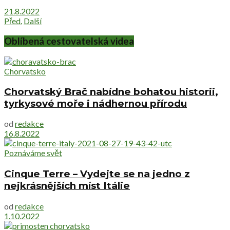
21.8.2022
Před.
Další
Oblíbená cestovatelská videa
Chorvatsko
Chorvatský Brač nabídne bohatou historii,
tyrkysové moře i nádhernou přírodu
od
redakce
16.8.2022
Poznáváme svět
Cinque Terre – Vydejte se na jedno z
nejkrásnějších míst Itálie
od
redakce
1.10.2022