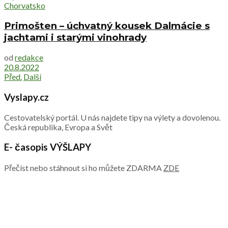
Chorvatsko
Primošten – úchvatný kousek Dalmácie s
jachtami i starými vinohrady
od
redakce
20.8.2022
Před.
Další
Vyslapy.cz
Cestovatelský portál. U nás najdete tipy na výlety a dovolenou.
Česká republika, Evropa a Svět
E- časopis VÝŠLAPY
Přečíst nebo stáhnout si ho můžete ZDARMA
ZDE