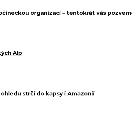
očineckou organizaci – tentokrát vás pozvem
kých Alp
ohledu strčí do kapsy i Amazonii