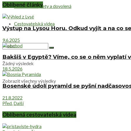
Oblíbené články
Netradiční výlety a dovolená
Cestovatelská videa
Výstup na Lysou Horu. Odkud vyjít a na co se
9.6.2025
Bakšiš v Egyptě? Víme, co se o něm vyplatí v
Žádný výsledek
18.5.2026
Zobrazit všechny výsledky
Bosenské údolí pyramid se pyšní nadčasovost
21.8.2022
Před.
Další
Oblíbená cestovatelská videa