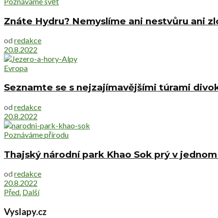
Poznáváme svět
Znáte Hydru? Nemyslíme ani nestvůru ani zl
od
redakce
20.8.2022
Evropa
Seznamte se s nejzajímavějšími túrami divo
od
redakce
20.8.2022
Poznáváme přírodu
Thajský národní park Khao Sok prý v jednom 
od
redakce
20.8.2022
Před.
Další
Vyslapy.cz