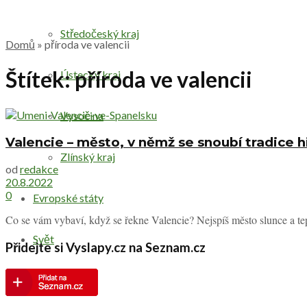
Středočeský kraj
Domů
»
příroda ve valencii
Štítek:
příroda ve valencii
Ústecký kraj
Vysočina
Valencie – město, v němž se snoubí tradice
Zlínský kraj
od
redakce
20.8.2022
0
Evropské státy
Co se vám vybaví, když se řekne Valencie? Nejspíš město slunce a tepl
Svět
Přidejte si Vyslapy.cz na Seznam.cz
Druhy výletů