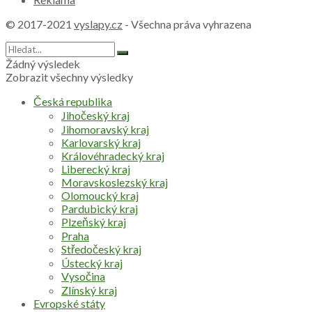
© 2017-2021
vyslapy.cz
- Všechna práva vyhrazena
Žádný výsledek
Zobrazit všechny výsledky
Česká republika
Jihočeský kraj
Jihomoravský kraj
Karlovarský kraj
Královéhradecký kraj
Liberecký kraj
Moravskoslezský kraj
Olomoucký kraj
Pardubický kraj
Plzeňský kraj
Praha
Středočeský kraj
Ústecký kraj
Vysočina
Zlínský kraj
Evropské státy