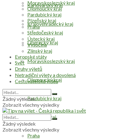
Moravskoslezský kraj
Karlovarský kraj
Olomoucký kraj
Pardubický kraj
Plzeňský kraj
Královéhradecký kraj
Praha
Středočeský kraj
Ústecký kraj
Liberecký kraj
Vysočina
Zlínský kraj
Evropské státy
Moravskoslezský kraj
Svět
Druhy výletů
Netradiční výlety a dovolená
Olomoucký kraj
Cestovatelská videa
Pardubický kraj
Žádný výsledek
Zobrazit všechny výsledky
Plzeňský kraj
Žádný výsledek
Zobrazit všechny výsledky
Praha