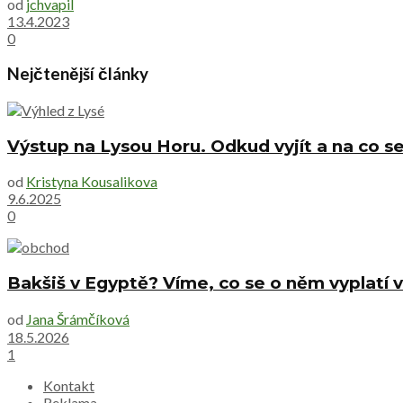
od
jchvapil
13.4.2023
0
Nejčtenější články
Výstup na Lysou Horu. Odkud vyjít a na co se
od
Kristyna Kousalikova
9.6.2025
0
Bakšiš v Egyptě? Víme, co se o něm vyplatí v
od
Jana Šrámčíková
18.5.2026
1
Kontakt
Reklama