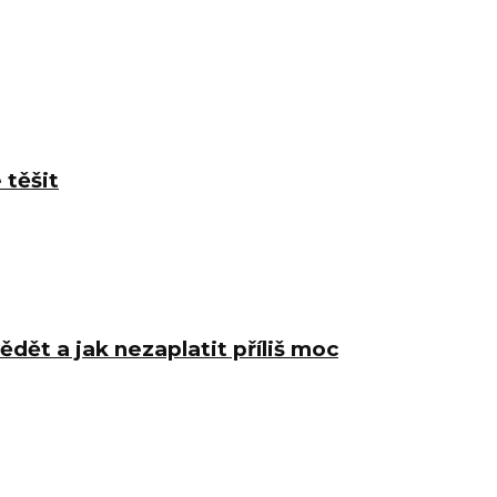
 těšit
ědět a jak nezaplatit příliš moc