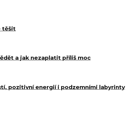
 těšit
ědět a jak nezaplatit příliš moc
í, pozitivní energií i podzemními labyrinty