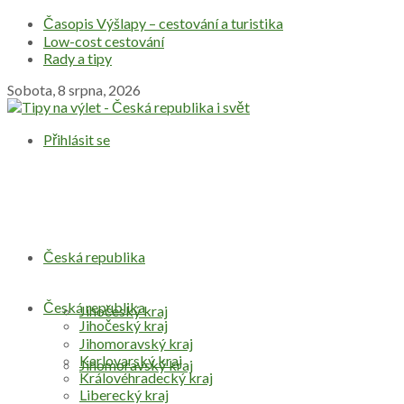
Časopis Výšlapy – cestování a turistika
Low-cost cestování
Rady a tipy
Sobota, 8 srpna, 2026
Přihlásit se
Česká republika
Česká republika
Jihočeský kraj
Jihočeský kraj
Jihomoravský kraj
Karlovarský kraj
Jihomoravský kraj
Královéhradecký kraj
Liberecký kraj