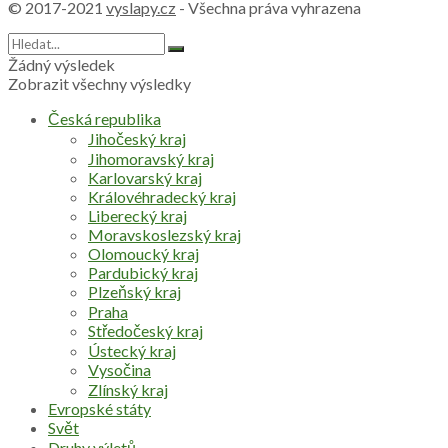
© 2017-2021
vyslapy.cz
- Všechna práva vyhrazena
Žádný výsledek
Zobrazit všechny výsledky
Česká republika
Jihočeský kraj
Jihomoravský kraj
Karlovarský kraj
Královéhradecký kraj
Liberecký kraj
Moravskoslezský kraj
Olomoucký kraj
Pardubický kraj
Plzeňský kraj
Praha
Středočeský kraj
Ústecký kraj
Vysočina
Zlínský kraj
Evropské státy
Svět
Druhy výletů