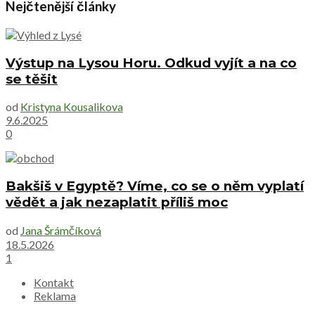
Nejčtenější články
Výstup na Lysou Horu. Odkud vyjít a na co
se těšit
od
Kristyna Kousalikova
9.6.2025
0
Bakšiš v Egyptě? Víme, co se o něm vyplatí
vědět a jak nezaplatit příliš moc
od
Jana Šrámčíková
18.5.2026
1
Kontakt
Reklama