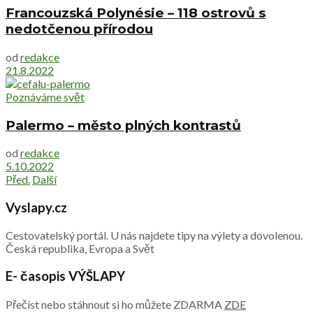
Francouzská Polynésie – 118 ostrovů s
nedotčenou přírodou
od
redakce
21.8.2022
Poznáváme svět
Palermo – město plných kontrastů
od
redakce
5.10.2022
Před.
Další
Vyslapy.cz
Cestovatelský portál. U nás najdete tipy na výlety a dovolenou.
Česká republika, Evropa a Svět
E- časopis VÝŠLAPY
Přečíst nebo stáhnout si ho můžete ZDARMA
ZDE