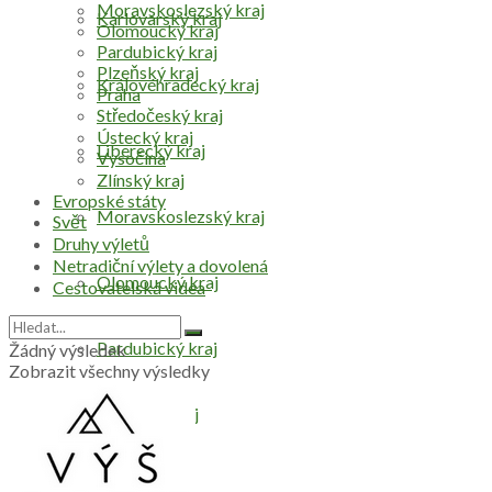
Moravskoslezský kraj
Karlovarský kraj
Olomoucký kraj
Pardubický kraj
Plzeňský kraj
Královéhradecký kraj
Praha
Středočeský kraj
Ústecký kraj
Liberecký kraj
Vysočina
Zlínský kraj
Evropské státy
Moravskoslezský kraj
Svět
Druhy výletů
Netradiční výlety a dovolená
Olomoucký kraj
Cestovatelská videa
Pardubický kraj
Žádný výsledek
Zobrazit všechny výsledky
Plzeňský kraj
Praha