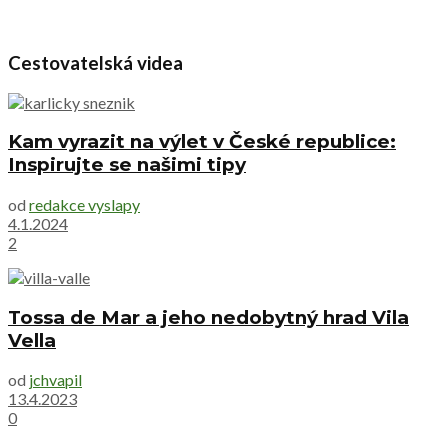
Cestovatelská videa
Kam vyrazit na výlet v České republice:
Inspirujte se našimi tipy
od
redakce vyslapy
4.1.2024
2
Tossa de Mar a jeho nedobytný hrad Vila
Vella
od
jchvapil
13.4.2023
0