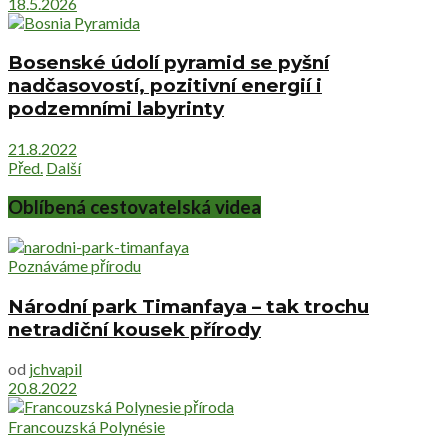
18.5.2026
Bosenské údolí pyramid se pyšní
nadčasovostí, pozitivní energií i
podzemními labyrinty
21.8.2022
Před.
Další
Oblíbená cestovatelská videa
Poznáváme přírodu
Národní park Timanfaya – tak trochu
netradiční kousek přírody
od
jchvapil
20.8.2022
Francouzská Polynésie