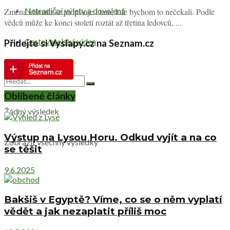
Netradiční výlety a dovolená
Změna klimatu se propisuje i tam, kde bychom to nečekali. Podle
vědců může ke konci století roztát až třetina ledovců, ...
Cestovatelská videa
Přidejte si Vyslapy.cz na Seznam.cz
Oblíbené články
Žádný výsledek
Výstup na Lysou Horu. Odkud vyjít a na co
Zobrazit všechny výsledky
se těšit
9.6.2025
Bakšiš v Egyptě? Víme, co se o něm vyplatí
vědět a jak nezaplatit příliš moc