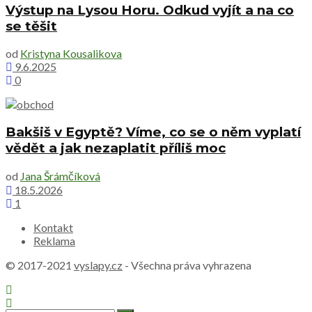
Výstup na Lysou Horu. Odkud vyjít a na co
se těšit
od
Kristyna Kousalikova
9.6.2025
0
Bakšiš v Egyptě? Víme, co se o něm vyplatí
vědět a jak nezaplatit příliš moc
od
Jana Šrámčíková
18.5.2026
1
Kontakt
Reklama
© 2017-2021
vyslapy.cz
- Všechna práva vyhrazena