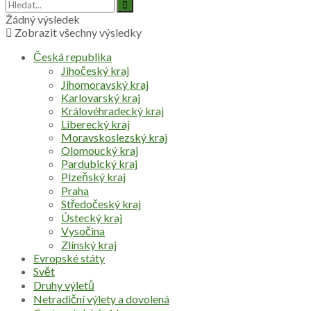
Žádný výsledek
Zobrazit všechny výsledky
Česká republika
Jihočeský kraj
Jihomoravský kraj
Karlovarský kraj
Královéhradecký kraj
Liberecký kraj
Moravskoslezský kraj
Olomoucký kraj
Pardubický kraj
Plzeňský kraj
Praha
Středočeský kraj
Ústecký kraj
Vysočina
Zlínský kraj
Evropské státy
Svět
Druhy výletů
Netradiční výlety a dovolená