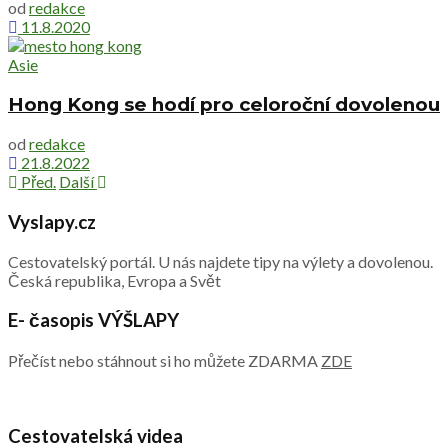
od
redakce
11.8.2020
Asie
Hong Kong se hodí pro celoroční dovolenou
od
redakce
21.8.2022
Před.
Další
Vyslapy.cz
Cestovatelský portál. U nás najdete tipy na výlety a dovolenou.
Česká republika, Evropa a Svět
E- časopis VÝŠLAPY
Přečíst nebo stáhnout si ho můžete ZDARMA
ZDE
Cestovatelská videa