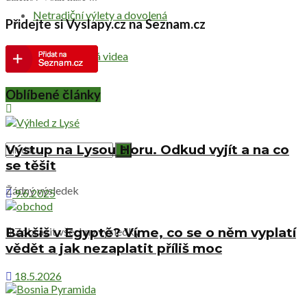
Netradiční výlety a dovolená
Přidejte si Vyslapy.cz na Seznam.cz
Cestovatelská videa
Oblíbené články
Výstup na Lysou Horu. Odkud vyjít a na co
se těšit
Žádný výsledek
9.6.2025
Zobrazit všechny výsledky
Bakšiš v Egyptě? Víme, co se o něm vyplatí
vědět a jak nezaplatit příliš moc
18.5.2026