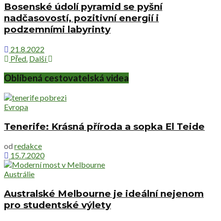
Bosenské údolí pyramid se pyšní
nadčasovostí, pozitivní energií i
podzemními labyrinty
21.8.2022
Před.
Další
Oblíbená cestovatelská videa
Evropa
Tenerife: Krásná příroda a sopka El Teide
od
redakce
15.7.2020
Austrálie
Australské Melbourne je ideální nejenom
pro studentské výlety