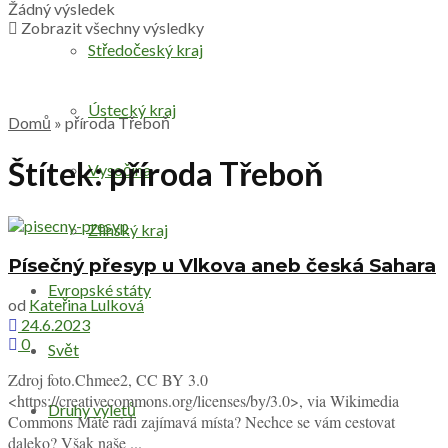
Žádný výsledek
Zobrazit všechny výsledky
Středočeský kraj
Ústecký kraj
Domů
»
příroda Třeboň
Štítek:
příroda Třeboň
Vysočina
Zlínský kraj
Písečný přesyp u Vlkova aneb česká Sahara
Evropské státy
od
Kateřina Lulková
24.6.2023
0
Svět
Zdroj foto.Chmee2, CC BY 3.0
<https://creativecommons.org/licenses/by/3.0>, via Wikimedia
Druhy výletů
Commons Máte rádi zajímavá místa? Nechce se vám cestovat
daleko? Však naše ...