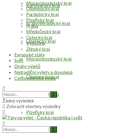
Moravskoslezský kraj
Karlovarský kraj
Olomoucký kraj
Pardubický kraj
Plzeňský kraj
Královéhradecký kraj
Praha
Středočeský kraj
Ústecký kraj
Liberecký kraj
Vysočina
Zlínský kraj
Evropské státy
Moravskoslezský kraj
Svět
Druhy výletů
Netradiční výlety a dovolená
Olomoucký kraj
Cestovatelská videa
Pardubický kraj
Žádný výsledek
Zobrazit všechny výsledky
Plzeňský kraj
Praha